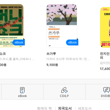
쇼크
쓰가루
진지인
피
제이미 러시,톰 올릭,스테파니 플랜더스 편저/임경은 역/박정호 감수
다자이 오사무 저/유숙자 역
|
교보문고
|
민음사
김지인(
00
원
9,100
원
17,60
eBook
CD/LP
DVD/
화제의 책
외국도서
세트도서