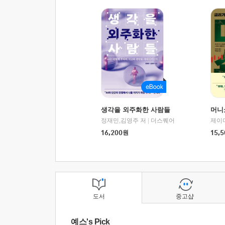
생각을 외주화한 사람들
머니
정재민,김영주 저
|
더스퀘어
16,200
원
15,5
도서
중고샵
예스's Pick