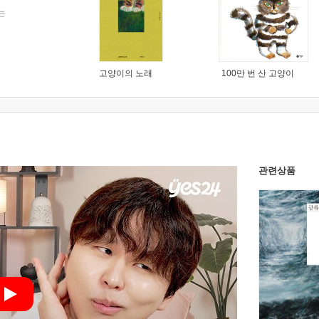
는
고양이의 노래
100만 번 산 고양이
관련상품