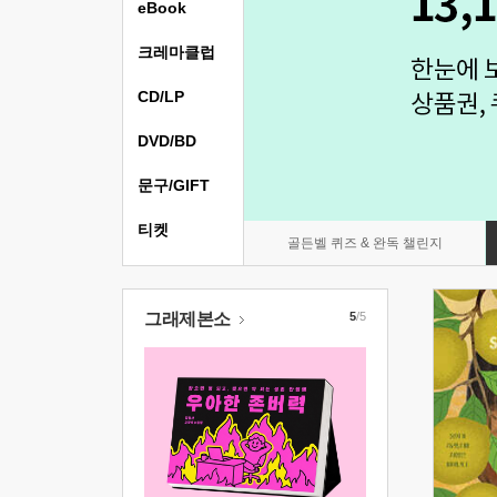
eBook
크레마클럽
CD/LP
DVD/BD
문구/GIFT
티켓
골든벨 퀴즈 & 완독 챌린지
그래제본소
5
/5