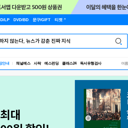
D/LP
DVD/BD
문구
/GIFT
티켓
장안내
채널예스
사락
예스펀딩
클래스24
독서유형검사
여
RBTI Lab
독서유형검사