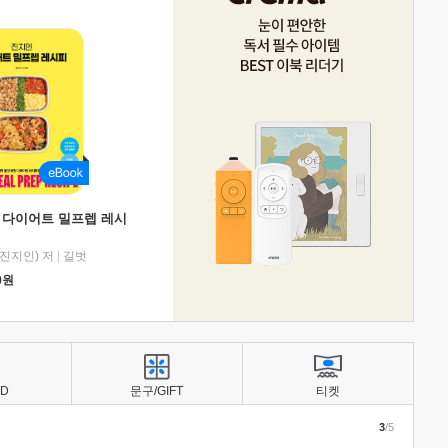
 다이어트 밀프렙 레시
진지인) 저
|
길벗
0
원
BD
문구/GIFT
티켓
3
/5