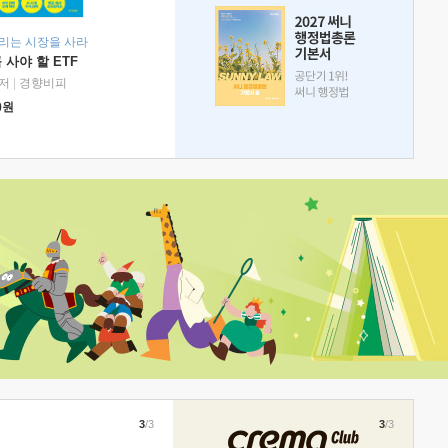
리는 시장을 사라
 사야 할 ETF
저
|
경향비피
0
원
3
/3
3
/3