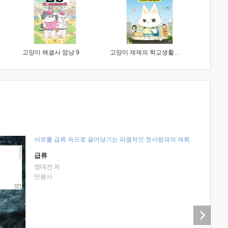
고양이 해결사 깜냥 9
고양이 제제의 학교생활 1 : 초등학생이 이렇게 힘들 줄이야
서로를 급류 속으로 끌어당기는 파멸적인 첫사랑과의 재회
급류
정대건 저
민음사