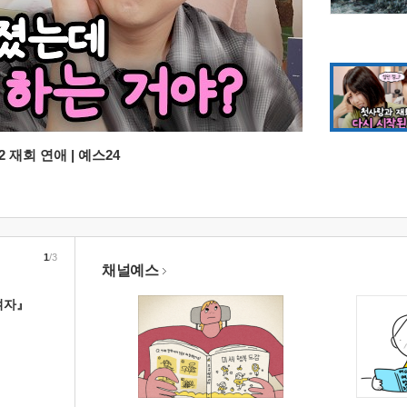
 재회 연애 | 예스24
1
/3
채널예스
여자』