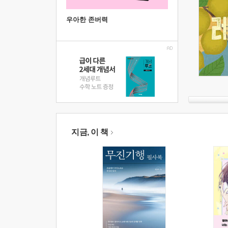
우아한 존버력
지금, 이 책