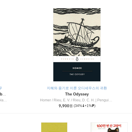
무
지혜와 용기로 이룬 오디세우스의 귀환
Dragon Masters #32 : Heart of the Ruby Dragon (A Branches Book)
The Odyssey
c Inc
Homer / Rieu, E. V. / Rieu, D. C. H.
|
Penguin Group
9,900
원
(34%
+1%
)