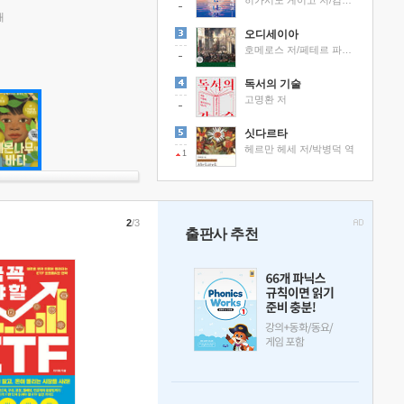
히가시노 게이고 저/김선영 역
래
오디세이아
호메로스 저/페테르 파울 루벤스 그림/박문재 역
독서의 기술
고명환 저
싯다르타
헤르만 헤세 저/박병덕 역
1
2
/3
출판사 추천