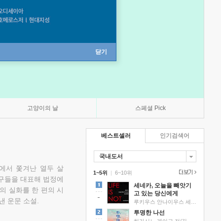
닫기
고양이의 날
스페셜 Pick
베스트셀러
인기검색어
국내도서
에서 쫓겨난 열두 살
1~5위
|
6~10위
친구들을 대표해 법정에
세네카, 오늘을 빼앗기
의 실화를 한 편의 시
고 있는 당신에게
낸 운문 소설.
루키우스 안나이우스 세네카 저/하와이 대저택 편역
투명한 나선