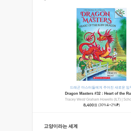
드래곤 마스터들에게 주어진 새로운 임
Tracey West/ Graham Howells (ILT)
|
Scholasti
8,400
원
(30%
+2%
)
고양이라는 세계