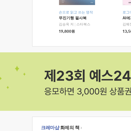
손으로 읽고 쓰는 명작
로그
무진기행 필사북
AI
김승옥 저
|
스타북스
김혜
19,800
원
13,5
크레마샵
화제의 책