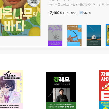
마리아 돌로레스 아길라 글/김난령 역
밝은미
17,100
원
(10% 할인)
950원