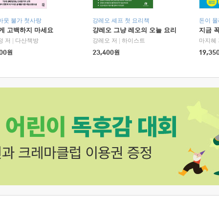
아웃 불가 첫사랑
강레오 셰프 첫 요리책
돈이 몰
에게 고백하지 마세요
걍레오 그냥 레오의 오늘 요리
지금 꼭
정 저
|
다산책방
강레오 저
|
하이스트
마지혜 
00
원
23,400
원
19,35