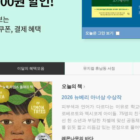
오늘은 그만 보기
이달의 혜택모음
뮤지컬 휴남동 서점
오늘의 책
2026 뉴베리 아너상 수상작
피부색과 언어가 다르다는 이유로 학교
로베르토와 멕시코계 아이들. 75명의 
선 한 소년과 부당한 차별에 맞선 공동체
를 읽듯 짧고 리듬감 있는 문장으로 풀어
레몬나무의 바다