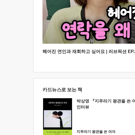
헤어진 연인과 재회하고 싶어요 | 러브픽션 EP.2
카드뉴스로 보는 책
박상영 『지푸라기 왕관을 쓴 
인터뷰
지푸라기 왕관을 쓴 여자