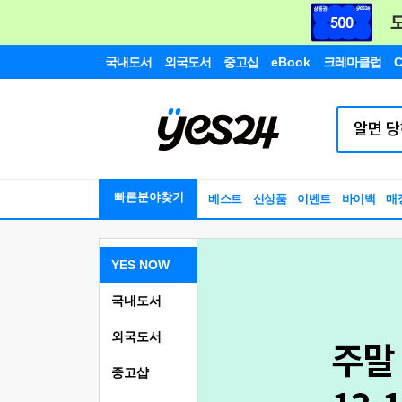
국내도서
외국도서
중고샵
eBook
크레마클럽
C
빠른분야찾기
베스트
신상품
이벤트
바이백
매
YES NOW
국내도서
외국도서
중고샵