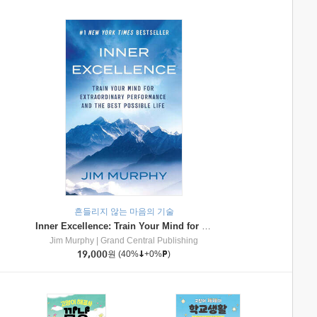
흔들리지 않는 마음의 기술
Inner Excellence: Train Your Mind for Extraordinary Performance and the Best Possible Life
Jim Murphy
|
Grand Central Publishing
19,000
원
(40%
+0%
)