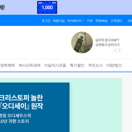
로그인
회원가입
마이페이지
카트
주문/배송
고객센터
Gl
름방학혜택
예사단독판매
이달의사은품
특가할인
추천도서
대량/법인