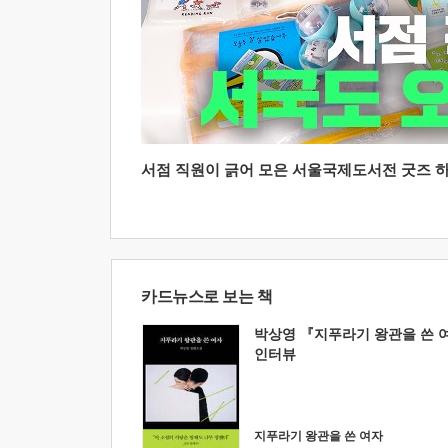
서점 직원이 긁어 모은 서울국제도서전 굿즈 하울
카드뉴스로 보는 책
박상영 『지푸라기 왕관을 쓴 
인터뷰
지푸라기 왕관을 쓴 여자