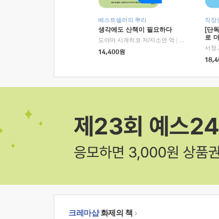
베스트셀러의 뿌리
직장
생각에도 산책이 필요하다
[단
로 
도야마 시게히코 저/지소연 역
|
알에이치코리아(
14,400
원
18,4
크레마샵
화제의 책