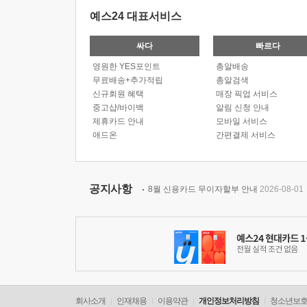
예스24 대표서비스
싸다
빠르다
영원한 YES포인트
총알배송
무료배송+추가적립
총알검색
신규회원 혜택
매장 픽업 서비스
중고샵/바이백
알림 신청 안내
제휴카드 안내
모바일 서비스
애드온
간편결제 서비스
공지사항
8월 신용카드 무이자할부 안내
2026-08-01
회사소개
인재채용
이용약관
개인정보처리방침
청소년보