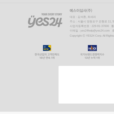
대표 : 김석환, 최세라
주소 : 서울시 영등포구 은행로 11,
사업자등록번호 : 229-81-37000 
이메일 : yes24help@yes24.c
Copyright ⓒ YES24 Corp. All Right