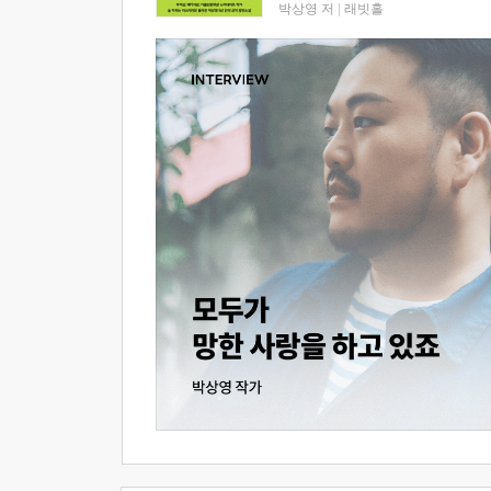
박상영 저
|
래빗홀