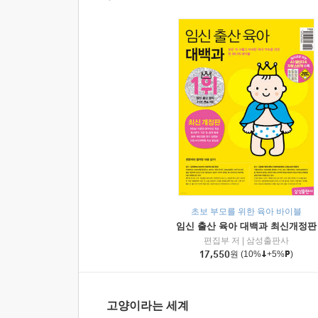
초보 부모를 위한 육아 바이블
임신 출산 육아 대백과 최신개정판
편집부 저
|
삼성출판사
17,550
원
(10%
+5%
)
고양이라는 세계