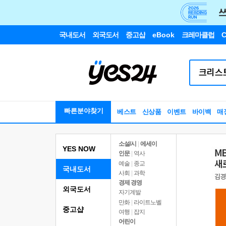
국내도서
외국도서
중고샵
eBook
크레마클럽
C
빠른분야찾기
베스트
신상품
이벤트
바이백
매
소설/시
|
에세이
YES NOW
인문
|
역사
예술
|
종교
국내도서
사회
|
과학
경제 경영
외국도서
자기계발
만화
|
라이트노벨
중고샵
여행
|
잡지
어린이