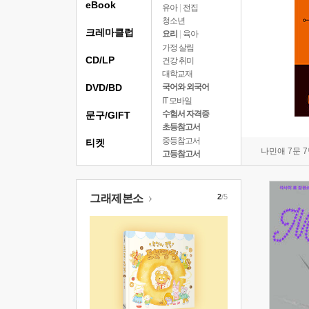
eBook
유아
|
전집
청소년
크레마클럽
요리
|
육아
가정 살림
CD/LP
건강 취미
대학교재
DVD/BD
국어와 외국어
IT 모바일
수험서 자격증
문구/GIFT
초등참고서
중등참고서
티켓
나민애 7문 
고등참고서
그래제본소
2
/5