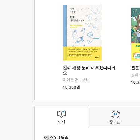
진짜 새랑 눈이 마주쳤다니까
웹툰
요
돌배
이이은 저
|
보리
15,3
15,300
원
도서
중고샵
예스's Pick