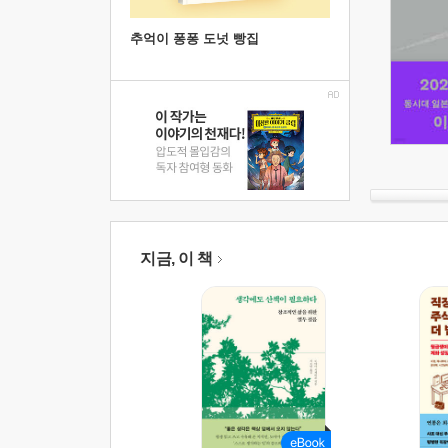
추억이 퐁퐁 도넛 빵집
지금, 이 책