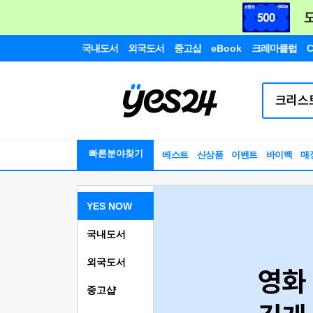
국내도서
외국도서
중고샵
eBook
크레마클럽
C
빠른분야찾기
베스트
신상품
이벤트
바이백
매
YES NOW
국내도서
외국도서
중고샵