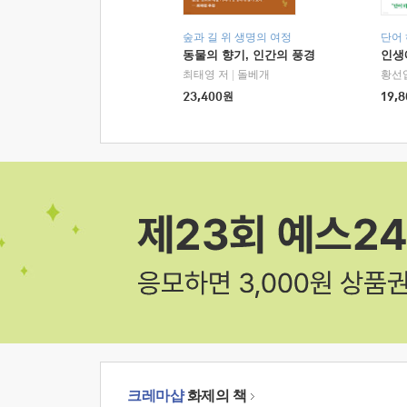
숲과 길 위 생명의 여정
단어
동물의 향기, 인간의 풍경
인생
최태영 저
|
돌베개
황선
23,400
원
19,8
크레마샵
화제의 책