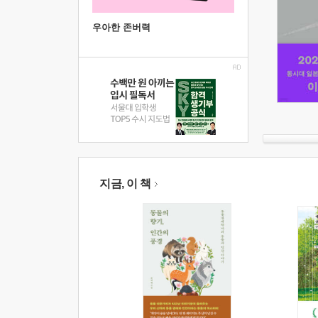
우아한 존버력
지금, 이 책