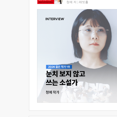
청예 저
|
래빗홀