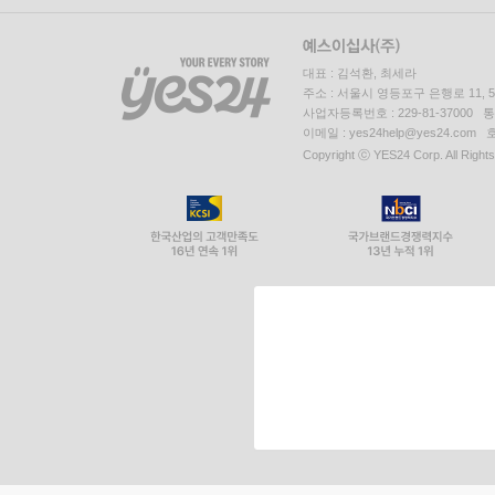
대표 : 김석환, 최세라
주소 : 서울시 영등포구 은행로 11,
사업자등록번호 : 229-81-37000 
이메일 : yes24help@yes24.c
Copyright ⓒ YES24 Corp. All Right