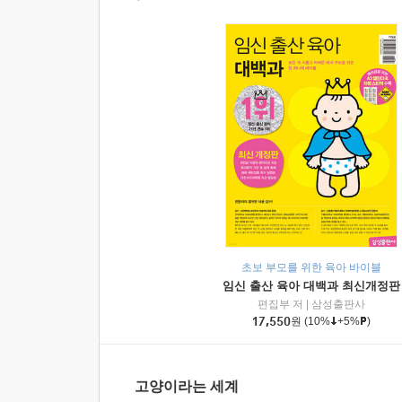
초보 부모를 위한 육아 바이블
임신 출산 육아 대백과 최신개정판
편집부 저
|
삼성출판사
17,550
원
(10%
+5%
)
고양이라는 세계