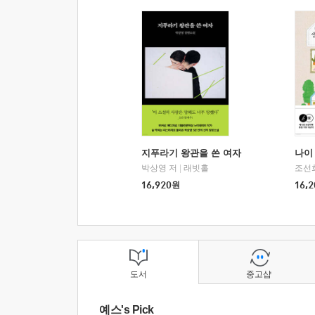
지푸라기 왕관을 쓴 여자
나이 
박상영 저
|
래빗홀
조선
16,920
원
16,2
도서
중고샵
예스's Pick