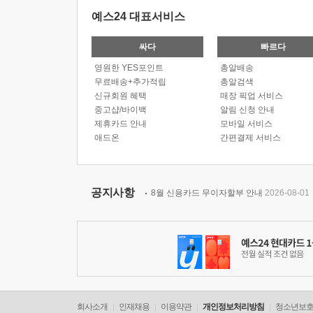
예스24 대표서비스
싸다
빠르다
영원한 YES포인트
총알배송
무료배송+추가적립
총알검색
신규회원 혜택
매장 픽업 서비스
중고샵/바이백
알림 신청 안내
제휴카드 안내
모바일 서비스
애드온
간편결제 서비스
공지사항
8월 신용카드 무이자할부 안내
2026-08-01
회사소개
인재채용
이용약관
개인정보처리방침
청소년보