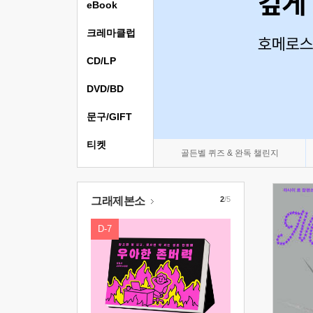
eBook
크레마클럽
CD/LP
DVD/BD
문구/GIFT
티켓
골든벨 퀴즈 & 완독 챌린지
그래제본소
2
/5
D-7