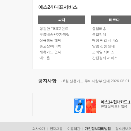
예스24 대표서비스
싸다
빠르다
영원한 YES포인트
총알배송
무료배송+추가적립
총알검색
신규회원 혜택
매장 픽업 서비스
중고샵/바이백
알림 신청 안내
제휴카드 안내
모바일 서비스
애드온
간편결제 서비스
공지사항
8월 신용카드 무이자할부 안내
2026-08-01
회사소개
인재채용
이용약관
개인정보처리방침
청소년보