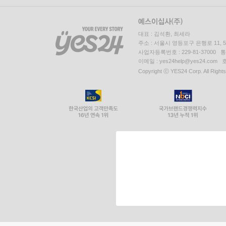
대표 : 김석환, 최세라
주소 : 서울시 영등포구 은행로 11,
사업자등록번호 : 229-81-37000 
이메일 : yes24help@yes24.c
Copyright ⓒ YES24 Corp. All Right