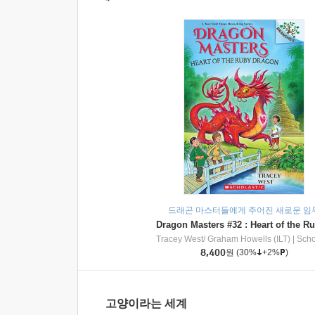
드래곤 마스터들에게 주어진 새로운 임
Tracey West/ Graham Howells (ILT)
|
Scholasti
8,400
원
(30%
+2%
)
고양이라는 세계