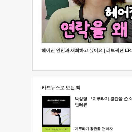
헤어진 연인과 재회하고 싶어요 | 러브픽션 EP.2
카드뉴스로 보는 책
박상영 『지푸라기 왕관을 쓴 
인터뷰
지푸라기 왕관을 쓴 여자