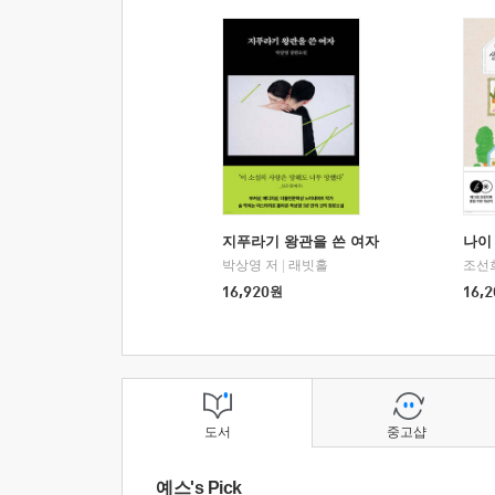
지푸라기 왕관을 쓴 여자
나이 
박상영 저
|
래빗홀
조선
16,920
원
16,2
도서
중고샵
예스's Pick