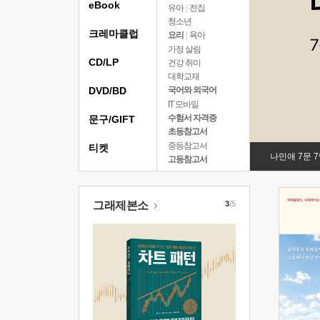
eBook
유아
|
전집
청소년
크레마클럽
요리
|
육아
가정 살림
CD/LP
건강 취미
대학교재
DVD/BD
국어와 외국어
IT 모바일
수험서 자격증
문구/GIFT
초등참고서
중등참고서
티켓
나민애 7문 
고등참고서
그래제본소
3
/5