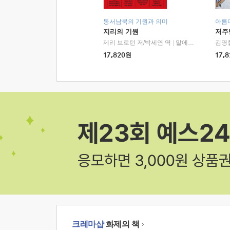
동서남북의 기원과 의미
아름
지리의 기원
저주
제리 브로턴 저/박세연 역
|
알에이치코리아(RHK)
김명
17,820
원
17,8
크레마샵
화제의 책