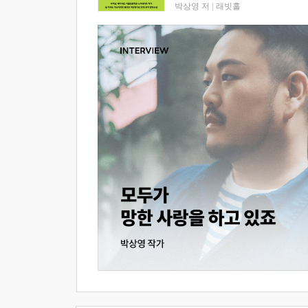
박상영 저
|
래빗홀