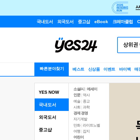
국내도서
외국도서
중고샵
eBook
크레마클럽
C
빠른분야찾기
베스트
신상품
이벤트
바이백
매
소설/시
|
에세이
YES NOW
인문
|
역사
예술
|
종교
국내도서
사회
|
과학
경제 경영
외국도서
자기계발
만화
|
라이트노벨
중고샵
여행
|
잡지
어린이