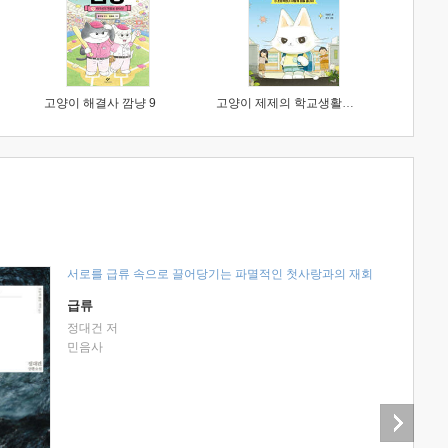
고양이 해결사 깜냥 9
고양이 제제의 학교생활 1 : 초등학생이 이렇게 힘들 줄이야
서로를 급류 속으로 끌어당기는 파멸적인 첫사랑과의 재회
급류
정대건 저
민음사