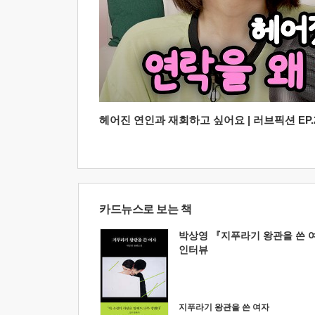
헤어진 연인과 재회하고 싶어요 | 러브픽션 EP.2
카드뉴스로 보는 책
박상영 『지푸라기 왕관을 쓴 
인터뷰
지푸라기 왕관을 쓴 여자