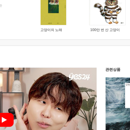
는
고양이의 노래
100만 번 산 고양이
관련상품