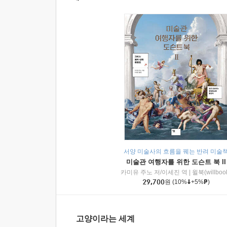
서양 미술사의 흐름을 꿰는 반려 미술
미술관 여행자를 위한 도슨트 북 II
카미유 주노 저/이세진 역
|
윌북(willboo
29,700
원
(10%
+5%
)
고양이라는 세계