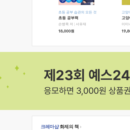
초등 공부 습관의 모든 것
고양
초등 공부력
고양
손병목 저
|
서유재
이미
18,000
원
19,8
크레마샵
화제의 책