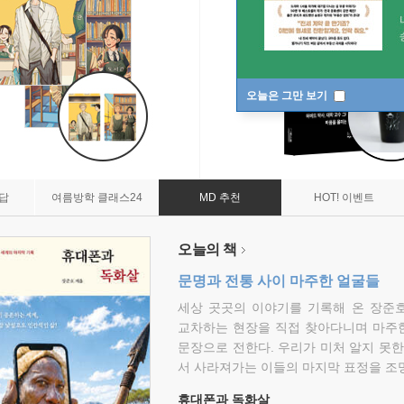
오늘은 그만 보기
7답
여름방학 클래스24
MD 추천
HOT! 이벤트
오늘의 책
문명과 전통 사이 마주한 얼굴들
세상 곳곳의 이야기를 기록해 온 장준호
교차하는 현장을 직접 찾아다니며 마주
문장으로 전한다. 우리가 미처 알지 못한
서 사라져가는 이들의 마지막 표정을 조
휴대폰과 독화살