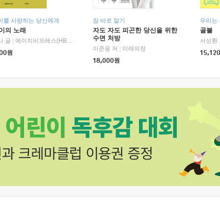
이를 사랑하는 당신에게
잠 바로 알기
우리는
이의 노래
자도 자도 피곤한 당신을 위한
골볼
수면 처방
나 글
|
에이치비프레스(HBPRESS)
서성환 
이준용 저
|
미래의창
00
원
15,12
18,000
원