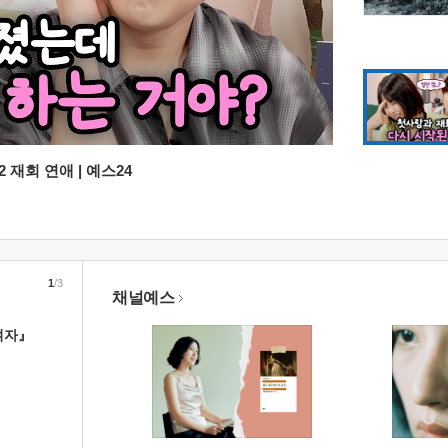
 재회 연애 | 예스24
1
/3
채널예스
여자』