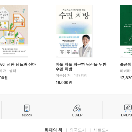
60, 생판 남들과 산다
자도 자도 피곤한 당신을 위한
슬픔의
수면 처방
희 저
|
샘터
바버라 
이준용 저
|
미래의창
00
원
17,82
18,000
원
eBook
CD/LP
DVD/
화제의 책
외국도서
세트도서