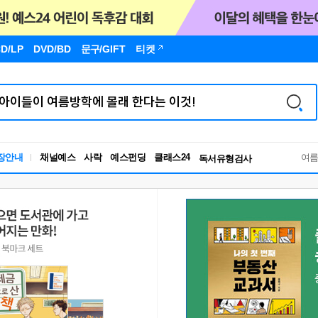
D/LP
DVD/BD
문구
/GIFT
티켓
장안내
채널예스
사락
예스펀딩
클래스24
독서유형검사
여
RBTI Lab
독서유형검사