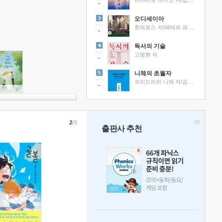
히가시노 게이고 저/김선영 역
오디세이아
호메로스 저/페테르 파울 루벤스 그림/박문재 역
독서의 기술
고명환 저
니체의 초월자
프리드리히 니체 저/김철 편역
2
/3
출판사 추천