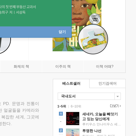
닫기
화제의 책
이주의 책
이책 어때?
베스트셀러
인기검색어
국내도서
 PD. 문명과 전통이
1~5위
|
6~10위
한 얼굴들을 카메라와
세네카, 오늘을 빼앗기
 복잡한 세계, 그곳에
고 있는 당신에게
명한다.
루키우스 안나이우스 세네카 저/하와이 대저택 편역
투명한 나선