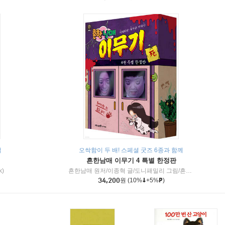
책
오싹함이 두 배! 스페셜 굿즈 6종과 함께
흔한남매 이무기 4 특별 한정판
k)
흔한남매 원저/이종혁 글/도니패밀리 그림/흔한컴퍼니 감수
34,200
원
(10%
+5%
)