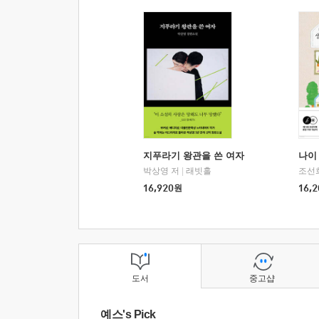
지푸라기 왕관을 쓴 여자
나이 
박상영 저
|
래빗홀
조선
16,920
원
16,2
도서
중고샵
예스's Pick