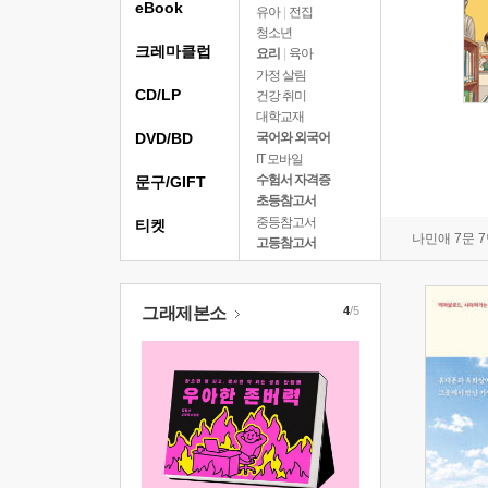
eBook
유아
|
전집
청소년
크레마클럽
요리
|
육아
가정 살림
CD/LP
건강 취미
대학교재
DVD/BD
국어와 외국어
IT 모바일
수험서 자격증
문구/GIFT
초등참고서
중등참고서
티켓
나민애 7문 
고등참고서
그래제본소
4
/5