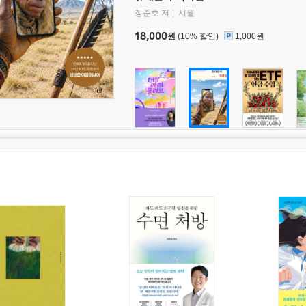
장준호 저
시월
18,000
원
(10% 할인)
1,000원