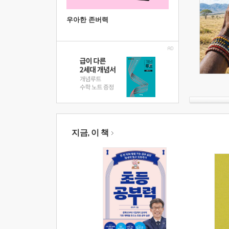
우아한 존버력
지금, 이 책