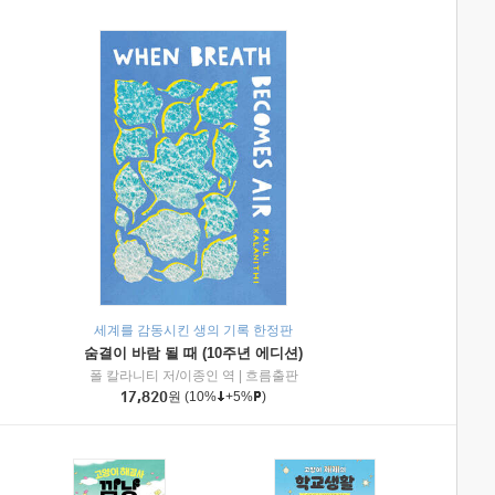
세계를 감동시킨 생의 기록 한정판
숨결이 바람 될 때 (10주년 에디션)
|
미래엔아이세움
폴 칼라니티 저/이종인 역
|
흐름출판
17,820
원
(10%
+5%
)