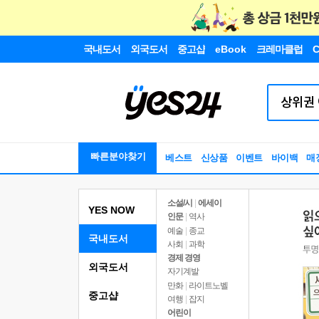
국내도서
외국도서
중고샵
eBook
크레마클럽
C
빠른분야찾기
베스트
신상품
이벤트
바이백
매
소설/시
|
에세이
YES NOW
인문
|
역사
예술
|
종교
국내도서
사회
|
과학
경제 경영
외국도서
자기계발
만화
|
라이트노벨
중고샵
여행
|
잡지
어린이