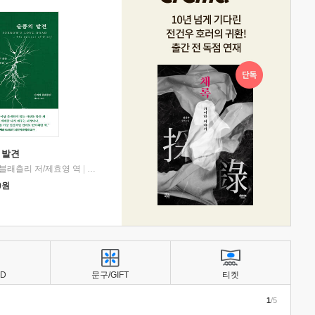
 발견
블래츨리 저/제효영 역
|
디플롯
0
원
BD
문구/GIFT
티켓
1
/5