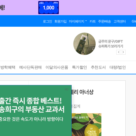
로그인
회원가입
마이페이지
카트
주문/배송
고객센터
Gl
름방학혜택
예사단독판매
이달의사은품
특가할인
추천도서
대량/법인