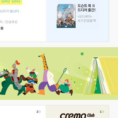
 소리가 빛난다
저
|
안녕로빈
0
원
2
/3
1
/3