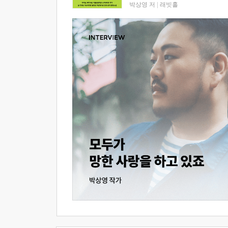
박상영 저
|
래빗홀