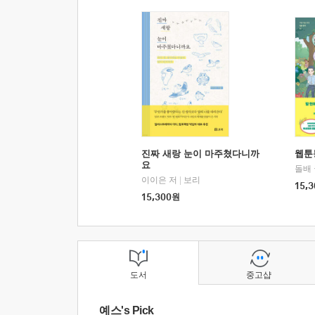
진짜 새랑 눈이 마주쳤다니까
웹툰
요
돌배
이이은 저
|
보리
15,3
15,300
원
도서
중고샵
예스's Pick