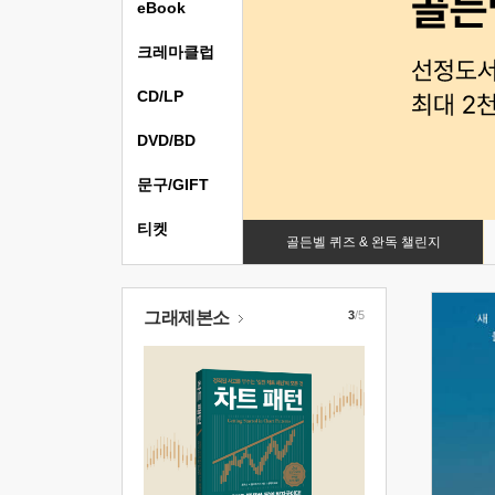
eBook
크레마클럽
CD/LP
DVD/BD
문구/GIFT
티켓
골든벨 퀴즈 & 완독 챌린지
그래제본소
3
/5