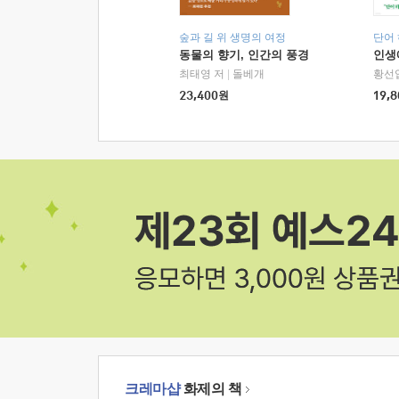
숲과 길 위 생명의 여정
단어
동물의 향기, 인간의 풍경
인생
최태영 저
|
돌베개
황선
23,400
원
19,8
크레마샵
화제의 책