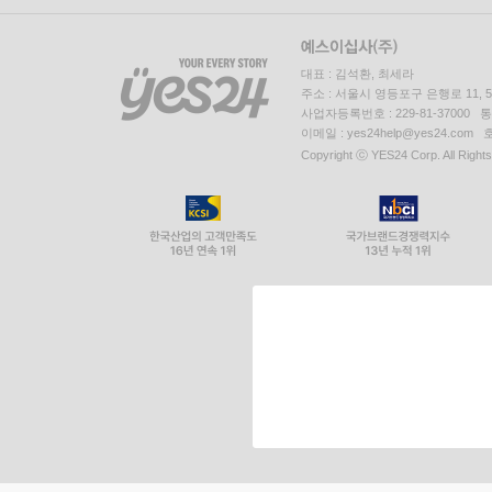
대표 : 김석환, 최세라
주소 : 서울시 영등포구 은행로 11,
사업자등록번호 : 229-81-37000 
이메일 : yes24help@yes24.c
Copyright ⓒ YES24 Corp. All Right