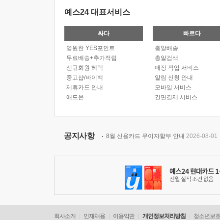
예스24 대표서비스
싸다
빠르다
영원한 YES포인트
총알배송
무료배송+추가적립
총알검색
신규회원 혜택
매장 픽업 서비스
중고샵/바이백
알림 신청 안내
제휴카드 안내
모바일 서비스
애드온
간편결제 서비스
공지사항
8월 신용카드 무이자할부 안내
2026-08-01
회사소개
인재채용
이용약관
개인정보처리방침
청소년보