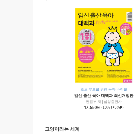
초보 부모를 위한 육아 바이블
임신 출산 육아 대백과 최신개정판
편집부 저
|
삼성출판사
17,550
원
(10%
+5%
)
고양이라는 세계