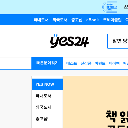
국내도서
외국도서
중고샵
eBook
크레마클럽
C
빠른분야찾기
베스트
신상품
이벤트
바이백
매
YES NOW
국내도서
외국도서
중고샵