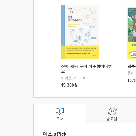
진짜 새랑 눈이 마주쳤다니까
웹툰
요
돌배
이이은 저
|
보리
15,3
15,300
원
도서
중고샵
예스's Pick