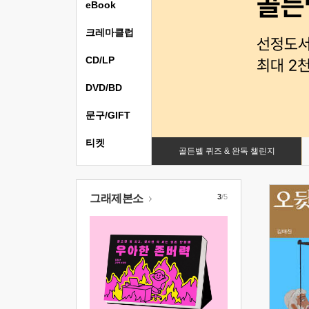
eBook
크레마클럽
CD/LP
DVD/BD
문구/GIFT
티켓
골든벨 퀴즈 & 완독 챌린지
그래제본소
3
/5