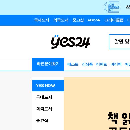
국내도서
외국도서
중고샵
eBook
크레마클럽
C
빠른분야찾기
베스트
신상품
이벤트
바이백
매
YES NOW
국내도서
외국도서
중고샵