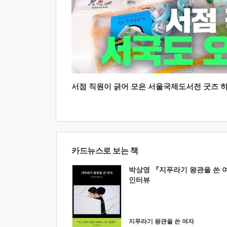
서점 직원이 긁어 모은 서울국제도서전 굿즈 하울
카드뉴스로 보는 책
박상영 『지푸라기 왕관을 쓴 
인터뷰
지푸라기 왕관을 쓴 여자