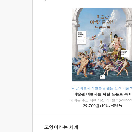
서양 미술사의 흐름을 꿰는 반려 미술
미술관 여행자를 위한 도슨트 북 II
카미유 주노 저/이세진 역
|
윌북(willboo
29,700
원
(10%
+5%
)
고양이라는 세계