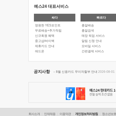
예스24 대표서비스
싸다
빠르다
영원한 YES포인트
총알배송
무료배송+추가적립
총알검색
신규회원 혜택
매장 픽업 서비스
중고샵/바이백
알림 신청 안내
제휴카드 안내
모바일 서비스
애드온
간편결제 서비스
공지사항
8월 신용카드 무이자할부 안내
2026-08-01
회사소개
인재채용
이용약관
개인정보처리방침
청소년보