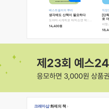
베스트셀러의 뿌리
직장
생각에도 산책이 필요하다
[단
로 
도야마 시게히코 저/지소연 역
|
알에이치코리아(
14,400
원
18,4
크레마샵
화제의 책