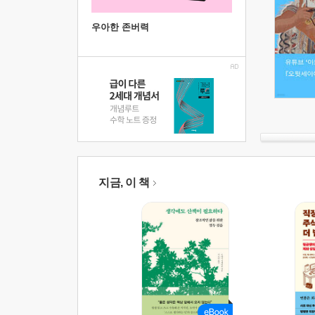
우아한 존버력
지금, 이 책