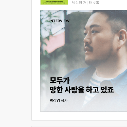
박상영 저
|
래빗홀