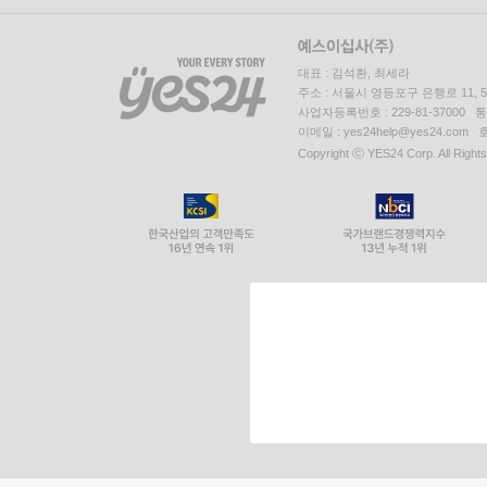
대표 : 김석환, 최세라
주소 : 서울시 영등포구 은행로 11,
사업자등록번호 : 229-81-37000 
이메일 : yes24help@yes24.c
Copyright ⓒ YES24 Corp. All Right