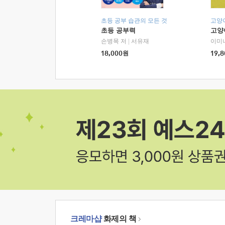
초등 공부 습관의 모든 것
고양
초등 공부력
고양
손병목 저
|
서유재
이미
18,000
원
19,8
크레마샵
화제의 책