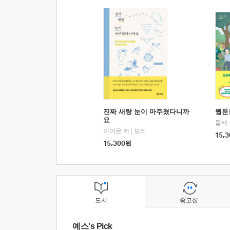
진짜 새랑 눈이 마주쳤다니까
웹툰
요
돌배
이이은 저
|
보리
15,3
15,300
원
도서
중고샵
예스's Pick