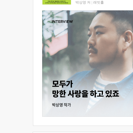
박상영 저
|
래빗홀