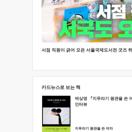
서점 직원이 긁어 모은 서울국제도서전 굿즈 하울
카드뉴스로 보는 책
박상영 『지푸라기 왕관을 쓴 
인터뷰
지푸라기 왕관을 쓴 여자