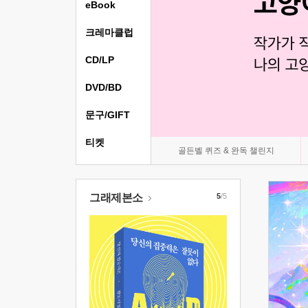
eBook
크레마클럽
CD/LP
DVD/BD
문구/GIFT
티켓
골든벨 퀴즈 & 완독 챌린지
그래제본소
5
/5