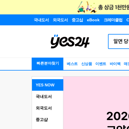
국내도서
외국도서
중고샵
eBook
크레마클럽
C
빠른분야찾기
베스트
신상품
이벤트
바이백
매
YES NOW
국내도서
외국도서
중고샵