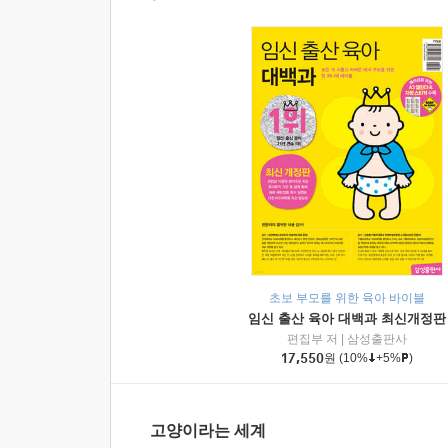
초보 부모를 위한 육아 바이블
임신 출산 육아 대백과 최신개정판
편집부 저
|
삼성출판사
17,550
원
(10%
+5%
)
고양이라는 세계