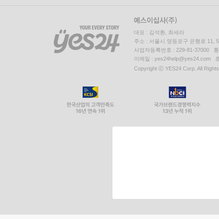
대표 : 김석환, 최세라
주소 : 서울시 영등포구 은행로 11,
사업자등록번호 : 229-81-37000 
이메일 : yes24help@yes24.c
Copyright ⓒ YES24 Corp. All Right