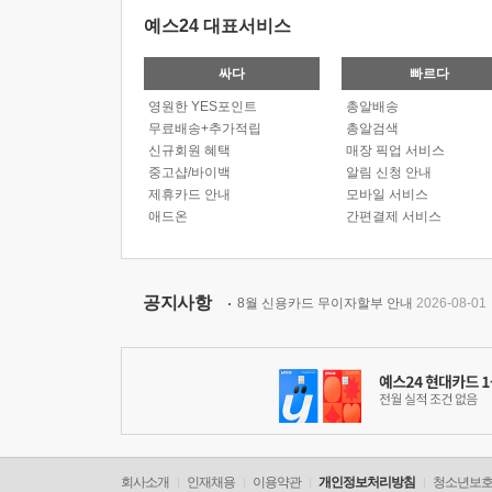
예스24 대표서비스
싸다
빠르다
영원한 YES포인트
총알배송
무료배송+추가적립
총알검색
신규회원 혜택
매장 픽업 서비스
중고샵/바이백
알림 신청 안내
제휴카드 안내
모바일 서비스
애드온
간편결제 서비스
공지사항
8월 신용카드 무이자할부 안내
2026-08-01
회사소개
인재채용
이용약관
개인정보처리방침
청소년보