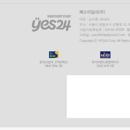
대표 : 김석환, 최세라
주소 : 서울시 영등포구 은행로 11,
사업자등록번호 : 229-81-37000 
이메일 : yes24help@yes24.c
Copyright ⓒ YES24 Corp. All Right