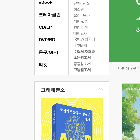
eBook
유아
|
전집
청소년
크레마클럽
요리
|
육아
가정 살림
CD/LP
건강 취미
대학교재
DVD/BD
국어와 외국어
IT 모바일
수험서 자격증
문구/GIFT
초등참고서
중등참고서
티켓
나민애 7문 
고등참고서
그래제본소
3
/5