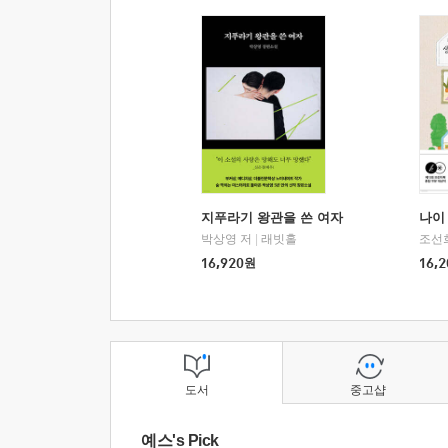
지푸라기 왕관을 쓴 여자
나이 
박상영 저
|
래빗홀
조선
16,920
원
16,2
도서
중고샵
예스's Pick