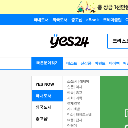
국내도서
외국도서
중고샵
eBook
크레마클럽
C
빠른분야찾기
베스트
신상품
이벤트
바이백
매
소설/시
|
에세이
YES NOW
인문
|
역사
예술
|
종교
국내도서
사회
|
과학
경제 경영
외국도서
자기계발
만화
|
라이트노벨
중고샵
여행
|
잡지
어린이