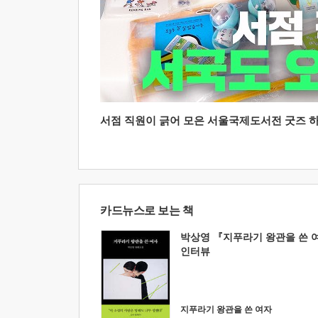
서점 직원이 긁어 모은 서울국제도서전 굿즈 하울
카드뉴스로 보는 책
박상영 『지푸라기 왕관을 쓴 
인터뷰
지푸라기 왕관을 쓴 여자