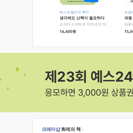
베스트셀러의 뿌리
손절
생각에도 산책이 필요하다
파동
도야마 시게히코 저/지소연 역
|
알에이치코리아(
파동
14,400
원
15,0
크레마샵
화제의 책