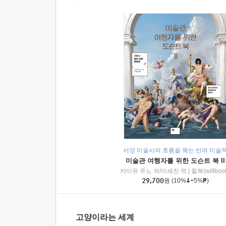
서양 미술사의 흐름을 꿰는 반려 미술
미술관 여행자를 위한 도슨트 북 II
카미유 주노 저/이세진 역
|
윌북(willboo
29,700
원
(10%
+5%
)
고양이라는 세계