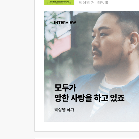
박상영 저
|
래빗홀