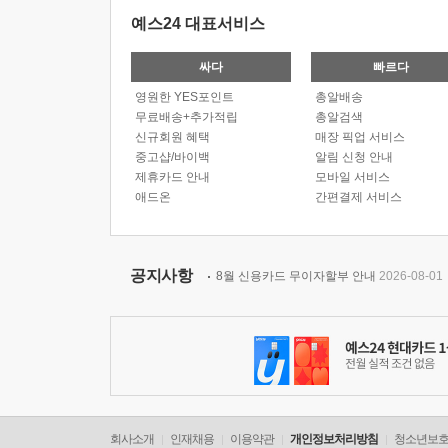
예스24 대표서비스
싸다
빠르다
영원한 YES포인트
총알배송
무료배송+추가적립
총알검색
신규회원 혜택
매장 픽업 서비스
중고샵/바이백
알림 신청 안내
제휴카드 안내
모바일 서비스
애드온
간편결제 서비스
공지사항
8월 신용카드 무이자할부 안내
2026-08-01
회사소개
인재채용
이용약관
개인정보처리방침
청소년보