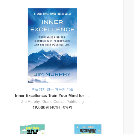
흔들리지 않는 마음의 기술
Inner Excellence: Train Your Mind for Extraordinary Performance and the Best Possible Life
Jim Murphy
|
Grand Central Publishing
19,000
원
(40%
+0%
)