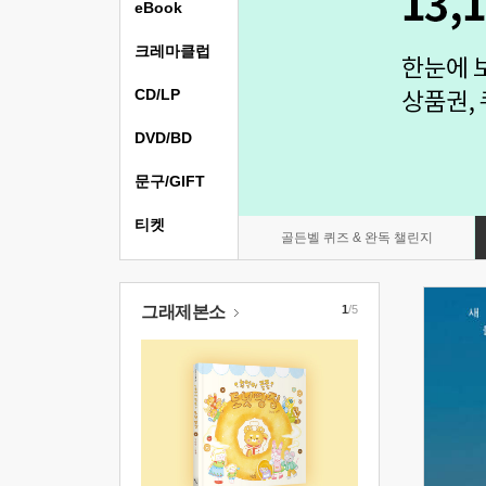
eBook
크레마클럽
CD/LP
DVD/BD
문구/GIFT
티켓
골든벨 퀴즈 & 완독 챌린지
그래제본소
1
/5