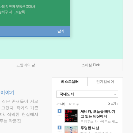
닫기
고양이의 날
스페셜 Pick
베스트셀러
인기검색어
 이야기
국내도서
고 작은 존재들이 서로
1~5위
|
6~10위
그렸다. 작가의 기존
세네카, 오늘을 빼앗기
다. 삭막한 현실에서
고 있는 당신에게
주는 작품집.
루키우스 안나이우스 세네카 저/하와이 대저택 편역
투명한 나선