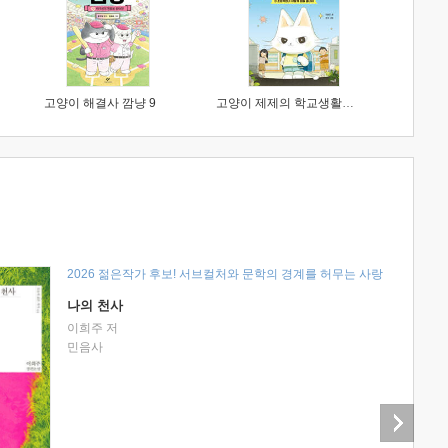
고양이 해결사 깜냥 9
고양이 제제의 학교생활 1 : 초등학생이 이렇게 힘들 줄이야
2026 젊은작가 후보! 서브컬처와 문학의 경계를 허무는 사랑
나의 천사
이희주 저
민음사