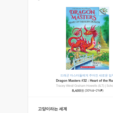
드래곤 마스터들에게 주어진 새로운 임
Tracey West/ Graham Howells (ILT)
|
Scholasti
8,400
원
(30%
+2%
)
고양이라는 세계