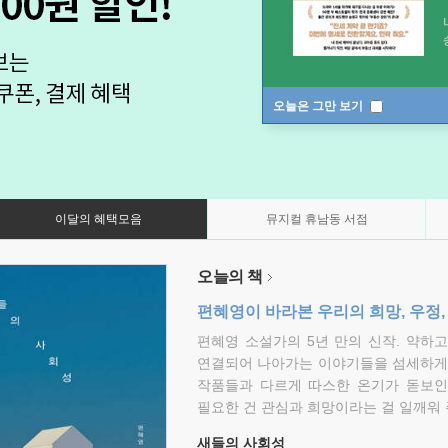
오늘은 그만 보기
이달의 혜택모음
뮤지컬 휴남동 서점
오늘의 책
편혜영이 바라본 우리의 희망, 우정,
편혜영 소설가의 5년 만의 신작. 약하
연결되어 나아가는 이야기들을 섬세하게 
작품들과 다르게 따스한 온기가 돋보인
필요한 건 관심과 희망이라는 걸 일깨워 
새들의 사회성