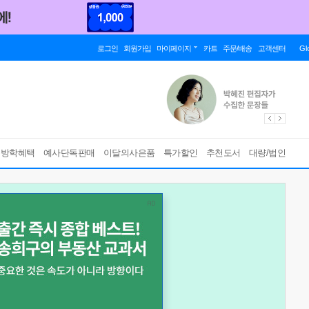
로그인
회원가입
마이페이지
카트
주문/배송
고객센터
Gl
름방학혜택
예사단독판매
이달의사은품
특가할인
추천도서
대량/법인