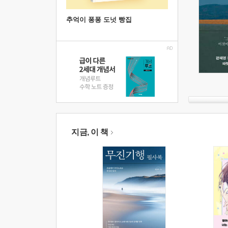
추억이 퐁퐁 도넛 빵집
지금, 이 책