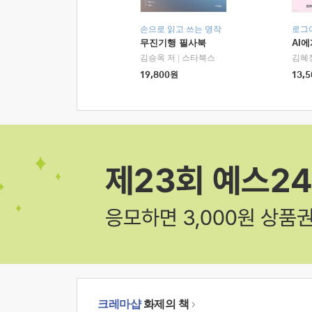
손으로 읽고 쓰는 명작
로그
무진기행 필사북
AI
김승옥 저
|
스타북스
김혜
19,800
원
13,5
크레마샵
화제의 책