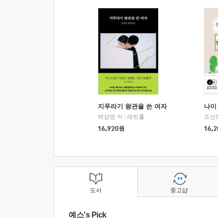
지푸라기 왕관을 쓴 여자
나이 
박상영 저
|
래빗홀
조선
16,920
원
16,2
도서
중고샵
예스's Pick