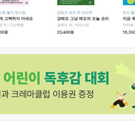
아웃 불가 첫사랑
강레오 셰프 첫 요리책
돈이 몰
에게 고백하지 마세요
걍레오 그냥 레오의 오늘 요리
지금 꼭
정 저
|
다산책방
강레오 저
|
하이스트
마지혜 
00
원
23,400
원
19,35