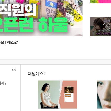
 | 예스24
1
/3
채널예스
여자』