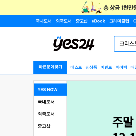
국내도서
외국도서
중고샵
eBook
크레마클럽
C
빠른분야찾기
베스트
신상품
이벤트
바이백
매
YES NOW
국내도서
외국도서
중고샵