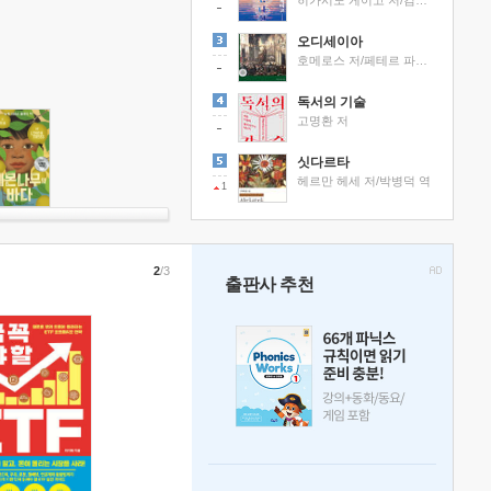
히가시노 게이고 저/김선영 역
오디세이아
호메로스 저/페테르 파울 루벤스 그림/박문재 역
독서의 기술
고명환 저
싯다르타
헤르만 헤세 저/박병덕 역
1
2
/3
출판사 추천