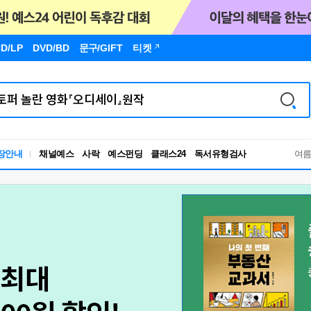
D/LP
DVD/BD
문구
/GIFT
티켓
독서유형검사
장안내
채널예스
사락
예스펀딩
클래스24
RBTI Lab
여
독서유형검사