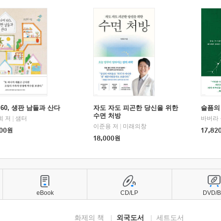
60, 생판 남들과 산다
자도 자도 피곤한 당신을 위한
슬픔의
수면 처방
희 저
|
샘터
바버라 
이준용 저
|
미래의창
00
원
17,82
18,000
원
eBook
CD/LP
DVD/
화제의 책
외국도서
세트도서