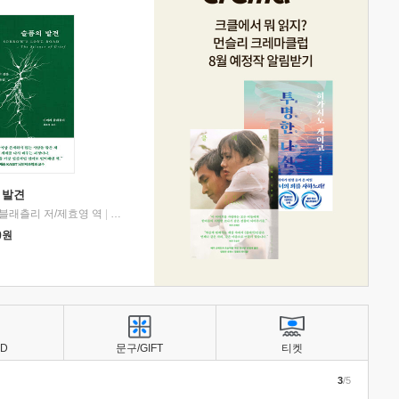
 발견
블래츨리 저/제효영 역
|
디플롯
0
원
BD
문구/GIFT
티켓
3
/5