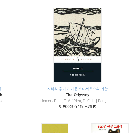
무
지혜와 용기로 이룬 오디세우스의 귀환
Dragon Masters #32 : Heart of the Ruby Dragon (A Branches Book)
The Odyssey
c Inc
Homer / Rieu, E. V. / Rieu, D. C. H.
|
Penguin Group
9,900
원
(34%
+1%
)