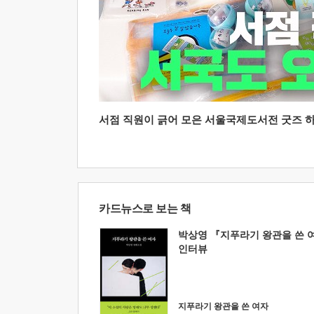
서점 직원이 긁어 모은 서울국제도서전 굿즈 하울
카드뉴스로 보는 책
박상영 『지푸라기 왕관을 쓴 
인터뷰
지푸라기 왕관을 쓴 여자