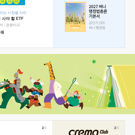
리는 시장을 사라
 사야 할 ETF
저
|
경향비피
0
원
2
/3
2
/3