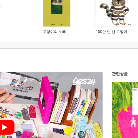
는
고양이의 노래
100만 번 산 고양이
관련상품