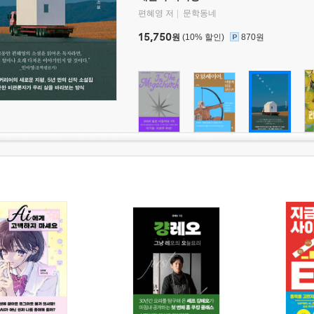
편혜영 저
문학동네
15,750
원
(10% 할인)
870원