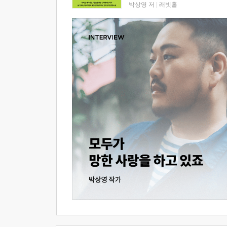
박상영 저
|
래빗홀