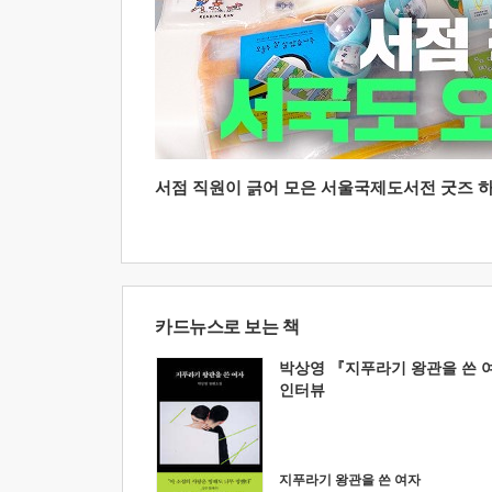
서점 직원이 긁어 모은 서울국제도서전 굿즈 하울
카드뉴스로 보는 책
박상영 『지푸라기 왕관을 쓴 
인터뷰
지푸라기 왕관을 쓴 여자