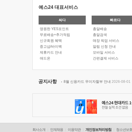
예스24 대표서비스
싸다
빠르다
영원한 YES포인트
총알배송
무료배송+추가적립
총알검색
신규회원 혜택
매장 픽업 서비스
중고샵/바이백
알림 신청 안내
제휴카드 안내
모바일 서비스
애드온
간편결제 서비스
공지사항
8월 신용카드 무이자할부 안내
2026-08-01
회사소개
인재채용
이용약관
개인정보처리방침
청소년보