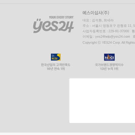
대표 : 김석환, 최세라
주소 : 서울시 영등포구 은행로 11,
사업자등록번호 : 229-81-37000 
이메일 : yes24help@yes24.c
Copyright ⓒ YES24 Corp. All Right