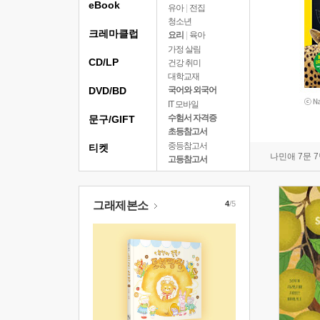
eBook
유아
|
전집
청소년
크레마클럽
요리
|
육아
가정 살림
CD/LP
건강 취미
대학교재
DVD/BD
국어와 외국어
IT 모바일
수험서 자격증
문구/GIFT
초등참고서
중등참고서
티켓
나민애 7문 
고등참고서
그래제본소
4
/5