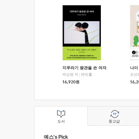
지푸라기 왕관을 쓴 여자
나이 
박상영 저
|
래빗홀
조선
16,920
원
16,2
도서
중고샵
예스's Pick