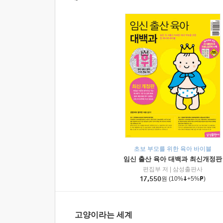
초보 부모를 위한 육아 바이블
임신 출산 육아 대백과 최신개정판
편집부 저
|
삼성출판사
17,550
원
(10%
+5%
)
고양이라는 세계