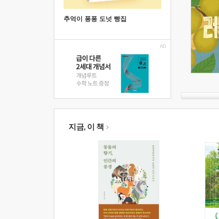
추억이 퐁퐁 도넛 빵집
지금, 이 책