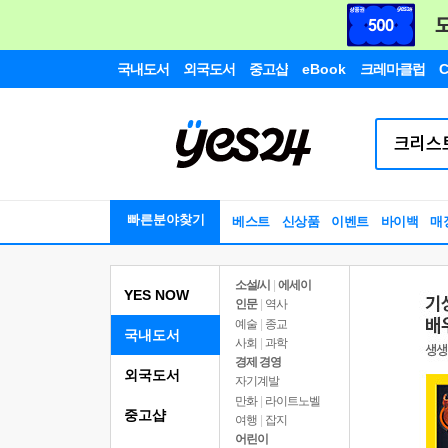
국내도서
외국도서
중고샵
eBook
크레마클럽
C
빠른분야찾기
베스트
신상품
이벤트
바이백
매
소설/시
|
에세이
YES NOW
인문
|
역사
예술
|
종교
국내도서
사회
|
과학
경제 경영
외국도서
자기계발
만화
|
라이트노벨
중고샵
여행
|
잡지
어린이