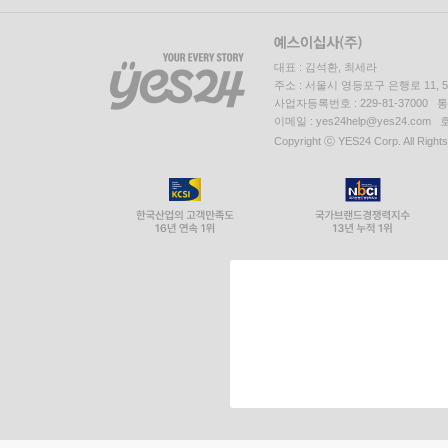
대표 : 김석환, 최세라
주소 : 서울시 영등포구 은행로 11,
사업자등록번호 : 229-81-37000 
이메일 : yes24help@yes24.c
Copyright ⓒ YES24 Corp. All Right