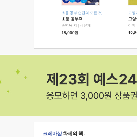
초등 공부 습관의 모든 것
고양
초등 공부력
고양
손병목 저
|
서유재
이미
18,000
원
19,8
크레마샵
화제의 책