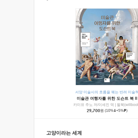
서양 미술사의 흐름을 꿰는 반려 미술
미술관 여행자를 위한 도슨트 북 II
카미유 주노 저/이세진 역
|
윌북(willboo
29,700
원
(10%
+5%
)
고양이라는 세계