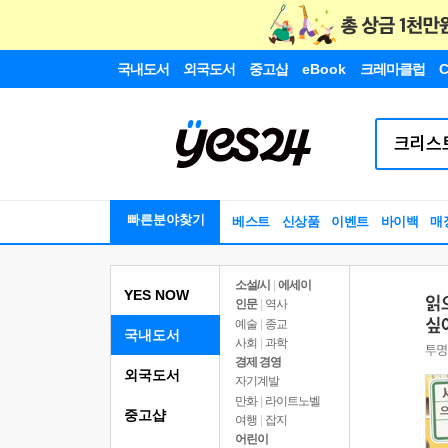
국내도서
외국도서
중고샵
eBook
크레마클럽
C
빠른분야찾기
베스트
신상품
이벤트
바이백
매
소설/시
|
에세이
YES NOW
인문
|
역사
예술
|
종교
국내도서
사회
|
과학
경제 경영
외국도서
자기계발
만화
|
라이트노벨
중고샵
여행
|
잡지
어린이