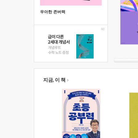
우아한 존버력
지금, 이 책