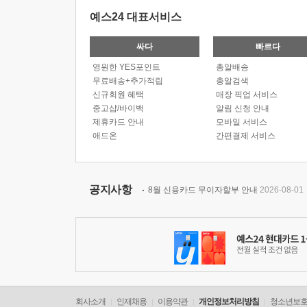
예스24 대표서비스
싸다
빠르다
영원한 YES포인트
총알배송
무료배송+추가적립
총알검색
신규회원 혜택
매장 픽업 서비스
중고샵/바이백
알림 신청 안내
제휴카드 안내
모바일 서비스
애드온
간편결제 서비스
공지사항
8월 신용카드 무이자할부 안내
2026-08-01
회사소개
인재채용
이용약관
개인정보처리방침
청소년보