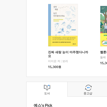
진짜 새랑 눈이 마주쳤다니까
웹툰
요
돌배
이이은 저
|
보리
15,3
15,300
원
도서
중고샵
예스's Pick