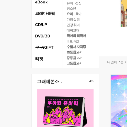
eBook
유아
|
전집
청소년
크레마클럽
요리
|
육아
가정 살림
CD/LP
건강 취미
대학교재
DVD/BD
국어와 외국어
IT 모바일
수험서 자격증
문구/GIFT
초등참고서
중등참고서
티켓
나민애 7문 
고등참고서
그래제본소
3
/5