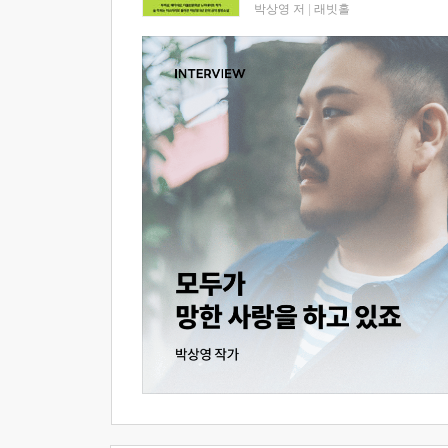
박상영 저
|
래빗홀