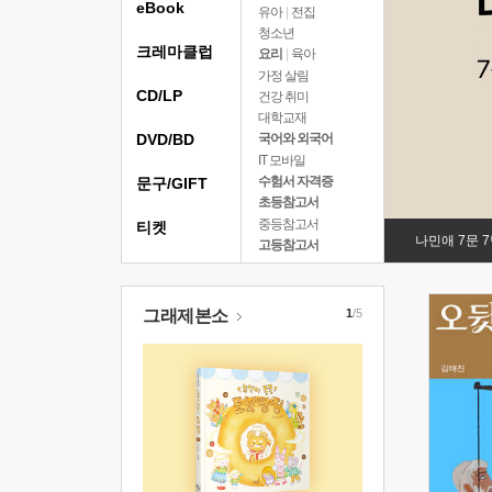
eBook
유아
|
전집
청소년
크레마클럽
요리
|
육아
가정 살림
CD/LP
건강 취미
대학교재
DVD/BD
국어와 외국어
IT 모바일
수험서 자격증
문구/GIFT
초등참고서
중등참고서
티켓
나민애 7문 
고등참고서
그래제본소
1
/5