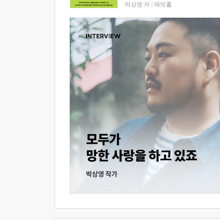
박상영 저
|
래빗홀