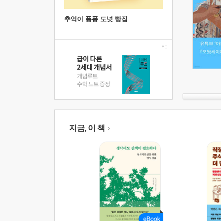
추억이 퐁퐁 도넛 빵집
지금, 이 책