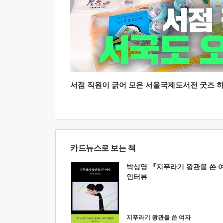
서점 직원이 긁어 모은 서울국제도서전 굿즈 하울
카드뉴스로 보는 책
박상영 『지푸라기 왕관을 쓴 
인터뷰
지푸라기 왕관을 쓴 여자