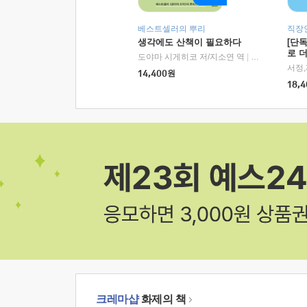
베스트셀러의 뿌리
직장
생각에도 산책이 필요하다
[단
로 
도야마 시게히코 저/지소연 역
|
알에이치코리아(
14,400
원
18,4
크레마샵
화제의 책