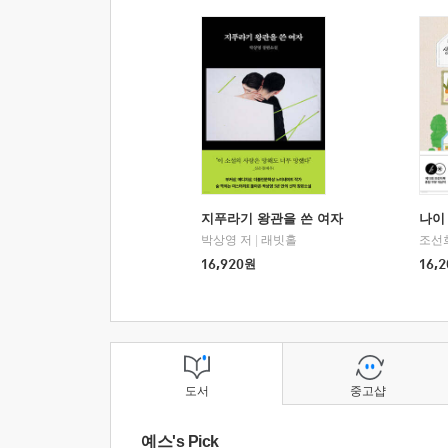
지푸라기 왕관을 쓴 여자
나이 
박상영 저
|
래빗홀
조선
16,920
원
16,2
도서
중고샵
예스's Pick