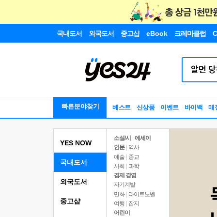
국내도서
외국도서
중고샵
eBook
크레마클럽
C
빠른분야찾기
베스트
신상품
이벤트
바이백
매
소설/시
|
에세이
YES NOW
인문
|
역사
예술
|
종교
국내도서
사회
|
과학
경제 경영
외국도서
자기계발
만화
|
라이트노벨
중고샵
여행
|
잡지
어린이