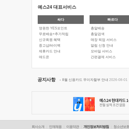
예스24 대표서비스
싸다
빠르다
영원한 YES포인트
총알배송
무료배송+추가적립
총알검색
신규회원 혜택
매장 픽업 서비스
중고샵/바이백
알림 신청 안내
제휴카드 안내
모바일 서비스
애드온
간편결제 서비스
공지사항
8월 신용카드 무이자할부 안내
2026-08-01
회사소개
인재채용
이용약관
개인정보처리방침
청소년보