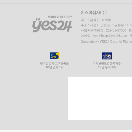
대표 : 김석환, 최세라
주소 : 서울시 영등포구 은행로 11,
사업자등록번호 : 229-81-37000 
이메일 : yes24help@yes24.c
Copyright ⓒ YES24 Corp. All Right