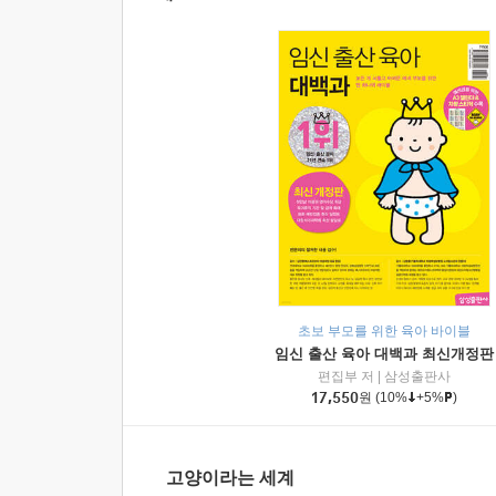
초보 부모를 위한 육아 바이블
임신 출산 육아 대백과 최신개정판
편집부 저
|
삼성출판사
17,550
원
(10%
+5%
)
고양이라는 세계