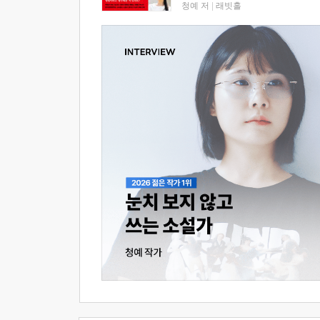
청예 저
|
래빗홀