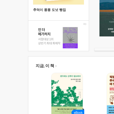
추억이 퐁퐁 도넛 빵집
지금, 이 책