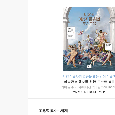
서양 미술사의 흐름을 꿰는 반려 미술
미술관 여행자를 위한 도슨트 북 II
카미유 주노 저/이세진 역
|
윌북(willboo
29,700
원
(10%
+5%
)
고양이라는 세계