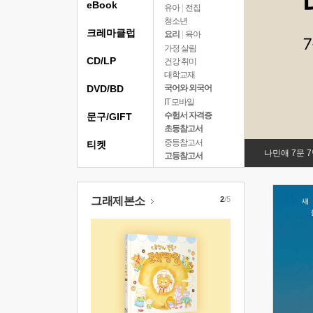
eBook
유아
|
전집
청소년
크레마클럽
요리
|
육아
가정 살림
CD/LP
건강 취미
대학교재
DVD/BD
국어와 외국어
IT 모바일
수험서 자격증
문구/GIFT
초등참고서
중등참고서
티켓
나민애 7문 
고등참고서
그래제본소
2
/5