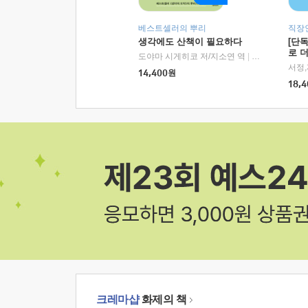
베스트셀러의 뿌리
직장
생각에도 산책이 필요하다
[단
로 
도야마 시게히코 저/지소연 역
|
알에이치코리아(
14,400
원
18,4
크레마샵
화제의 책