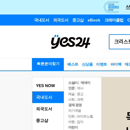
국내도서
외국도서
중고샵
eBook
크레마클럽
C
빠른분야찾기
베스트
신상품
이벤트
바이백
매
소설/시
|
에세이
YES NOW
인문
|
역사
예술
|
종교
국내도서
사회
|
과학
경제 경영
외국도서
자기계발
만화
|
라이트노벨
중고샵
여행
|
잡지
어린이