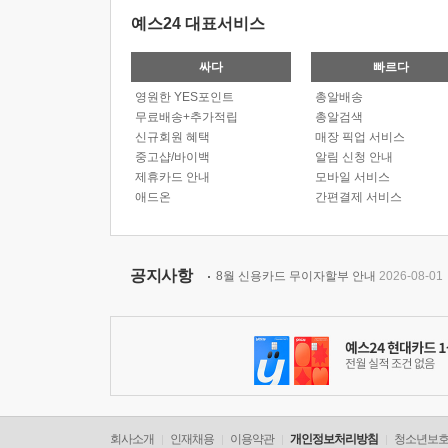
예스24 대표서비스
싸다
빠르다
영원한 YES포인트
총알배송
무료배송+추가적립
총알검색
신규회원 혜택
매장 픽업 서비스
중고샵/바이백
알림 신청 안내
제휴카드 안내
모바일 서비스
애드온
간편결제 서비스
공지사항
8월 신용카드 무이자할부 안내
2026-08-01
회사소개
인재채용
이용약관
개인정보처리방침
청소년보