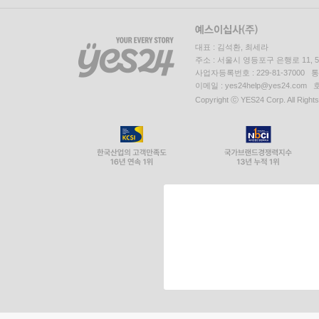
대표 : 김석환, 최세라
주소 : 서울시 영등포구 은행로 11,
사업자등록번호 : 229-81-37000 
이메일 : yes24help@yes24.c
Copyright ⓒ YES24 Corp. All Right