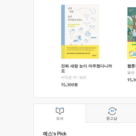
진짜 새랑 눈이 마주쳤다니까
웹툰
요
돌배
이이은 저
|
보리
15,3
15,300
원
도서
중고샵
예스's Pick