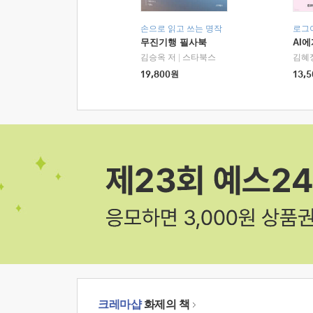
손으로 읽고 쓰는 명작
로그
무진기행 필사북
AI
김승옥 저
|
스타북스
김혜
19,800
원
13,5
크레마샵
화제의 책