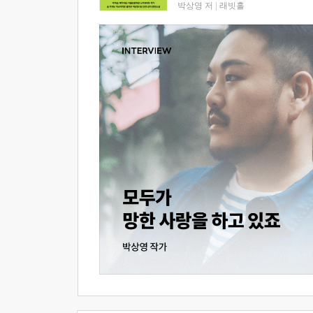
박상영 저
|
래빗홀