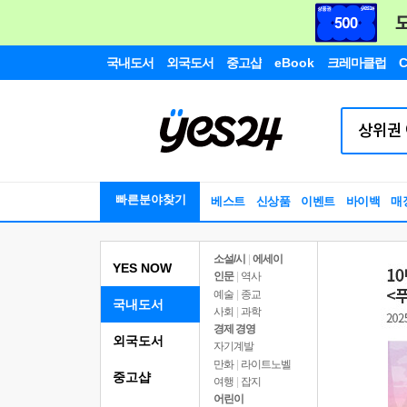
국내도서
외국도서
중고샵
eBook
크레마클럽
C
빠른분야찾기
베스트
신상품
이벤트
바이백
매
소설/시
|
에세이
YES NOW
인문
|
역사
예술
|
종교
국내도서
사회
|
과학
경제 경영
외국도서
자기계발
만화
|
라이트노벨
중고샵
여행
|
잡지
어린이