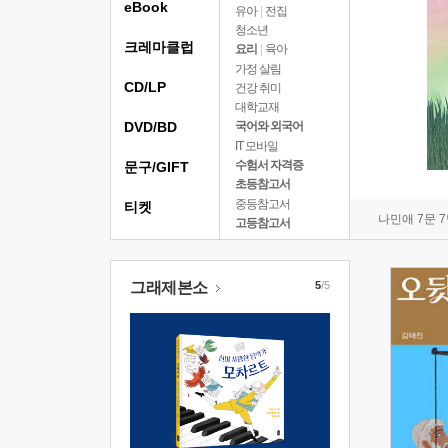
eBook
유아
|
전집
청소년
크레마클럽
요리
|
육아
가정 살림
CD/LP
건강 취미
대학교재
DVD/BD
국어와 외국어
IT 모바일
수험서 자격증
문구/GIFT
초등참고서
중등참고서
티켓
나민애 7문 
고등참고서
그래제본소
5
/5