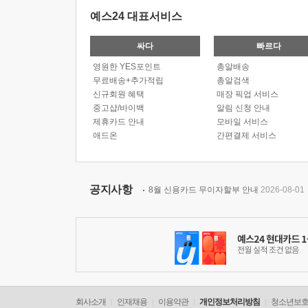
예스24 대표서비스
싸다
빠르다
영원한 YES포인트
총알배송
무료배송+추가적립
총알검색
신규회원 혜택
매장 픽업 서비스
중고샵/바이백
알림 신청 안내
제휴카드 안내
모바일 서비스
애드온
간편결제 서비스
공지사항
8월 신용카드 무이자할부 안내
2026-08-01
회사소개
인재채용
이용약관
개인정보처리방침
청소년보