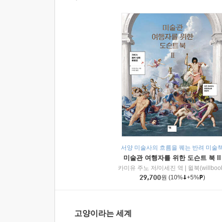
서양 미술사의 흐름을 꿰는 반려 미술
미술관 여행자를 위한 도슨트 북 II
카미유 주노 저/이세진 역
|
윌북(willboo
29,700
원
(10%
+5%
)
고양이라는 세계