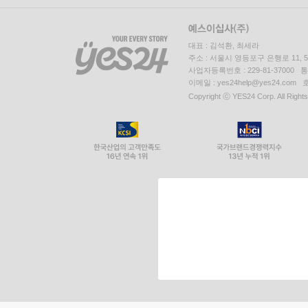
대표 : 김석환, 최세라
주소 : 서울시 영등포구 은행로 11,
사업자등록번호 : 229-81-37000 
이메일 : yes24help@yes24.c
Copyright ⓒ YES24 Corp. All Right