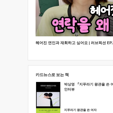
헤어진 연인과 재회하고 싶어요 | 러브픽션 EP.2
카드뉴스로 보는 책
박상영 『지푸라기 왕관을 쓴 
인터뷰
지푸라기 왕관을 쓴 여자