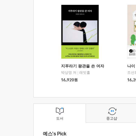
지푸라기 왕관을 쓴 여자
나이 
박상영 저
|
래빗홀
조선
16,920
원
16,2
도서
중고샵
예스's Pick