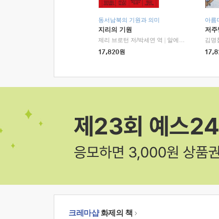
동서남북의 기원과 의미
아름
지리의 기원
저주
제리 브로턴 저/박세연 역
|
알에이치코리아(RHK)
김명
17,820
원
17,8
크레마샵
화제의 책