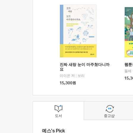
진짜 새랑 눈이 마주쳤다니까
웹툰
요
돌배
이이은 저
|
보리
15,3
15,300
원
도서
중고샵
예스's Pick