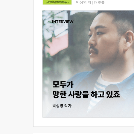
박상영 저
|
래빗홀