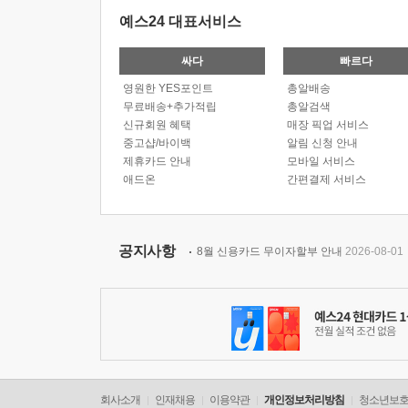
예스24 대표서비스
싸다
빠르다
영원한 YES포인트
총알배송
무료배송+추가적립
총알검색
신규회원 혜택
매장 픽업 서비스
중고샵/바이백
알림 신청 안내
제휴카드 안내
모바일 서비스
애드온
간편결제 서비스
공지사항
8월 신용카드 무이자할부 안내
2026-08-01
회사소개
인재채용
이용약관
개인정보처리방침
청소년보