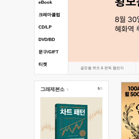
eBook
크레마클럽
CD/LP
DVD/BD
문구/GIFT
티켓
골든벨 퀴즈 & 완독 챌린지
그래제본소
5
/5