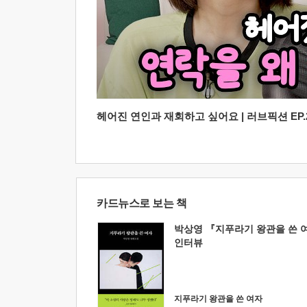
헤어진 연인과 재회하고 싶어요 | 러브픽션 EP.2
카드뉴스로 보는 책
박상영 『지푸라기 왕관을 쓴 
인터뷰
지푸라기 왕관을 쓴 여자