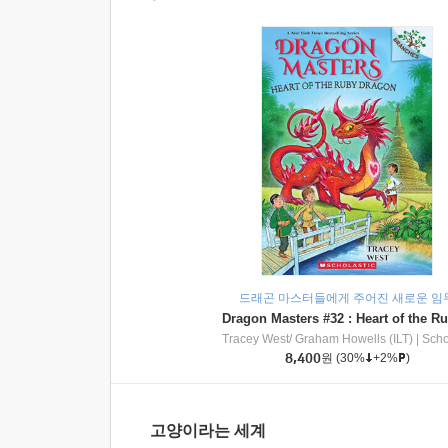
드래곤 마스터들에게 주어진 새로운 임
Tracey West/ Graham Howells (ILT)
|
Scholasti
8,400
원
(30%
+2%
)
고양이라는 세계