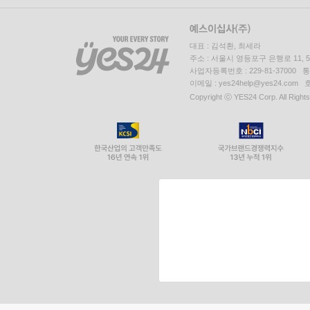
대표 : 김석환, 최세라
주소 : 서울시 영등포구 은행로 11,
사업자등록번호 : 229-81-37000 
이메일 : yes24help@yes24.c
Copyright ⓒ YES24 Corp. All Right