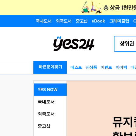
국내도서
외국도서
중고샵
eBook
크레마클럽
C
빠른분야찾기
베스트
신상품
이벤트
바이백
매
YES NOW
국내도서
외국도서
중고샵