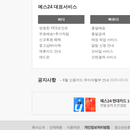
예스24 대표서비스
싸다
빠르다
영원한 YES포인트
총알배송
무료배송+추가적립
총알검색
신규회원 혜택
매장 픽업 서비스
중고샵/바이백
알림 신청 안내
제휴카드 안내
모바일 서비스
애드온
간편결제 서비스
공지사항
8월 신용카드 무이자할부 안내
2026-08-01
회사소개
인재채용
이용약관
개인정보처리방침
청소년보