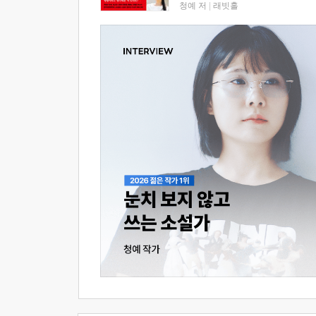
청예 저
|
래빗홀