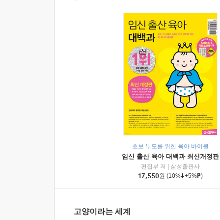
초보 부모를 위한 육아 바이블
임신 출산 육아 대백과 최신개정판
편집부 저
|
삼성출판사
17,550
원
(10%
+5%
)
고양이라는 세계