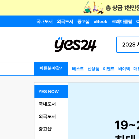
국내도서
외국도서
중고샵
eBook
크레마클럽
C
빠른분야찾기
베스트
신상품
이벤트
바이백
매
YES NOW
국내도서
외국도서
중고샵