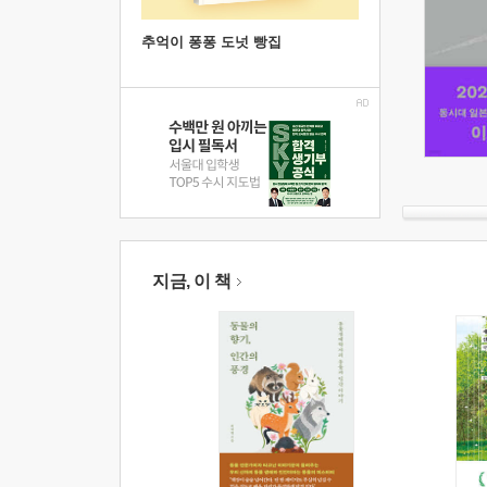
추억이 퐁퐁 도넛 빵집
지금, 이 책