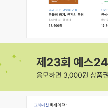
숲과 길 위 생명의 여정
단어
동물의 향기, 인간의 풍경
인생
최태영 저
|
돌베개
황선
23,400
원
19,8
크레마샵
화제의 책