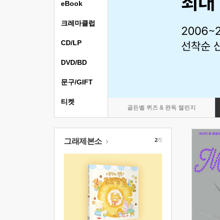
eBook
크레마클럽
CD/LP
DVD/BD
문구/GIFT
티켓
골든벨 퀴즈 & 완독 챌린지
그래제본소
2
/5