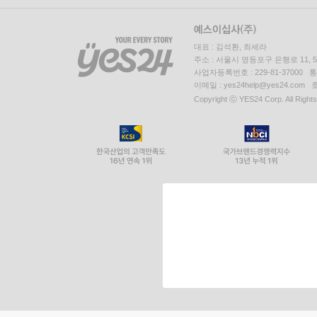
대표 : 김석환, 최세라
주소 : 서울시 영등포구 은행로 11,
사업자등록번호 : 229-81-37000 
이메일 : yes24help@yes24.c
Copyright ⓒ YES24 Corp. All Right