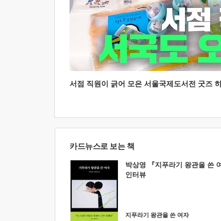
서점 직원이 긁어 모은 서울국제도서전 굿즈 하울
카드뉴스로 보는 책
박상영 『지푸라기 왕관을 쓴 
인터뷰
지푸라기 왕관을 쓴 여자