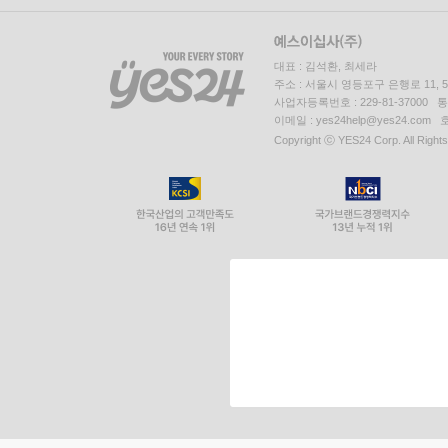
대표 : 김석환, 최세라
주소 : 서울시 영등포구 은행로 11,
사업자등록번호 : 229-81-37000 
이메일 : yes24help@yes24.c
Copyright ⓒ YES24 Corp. All Right