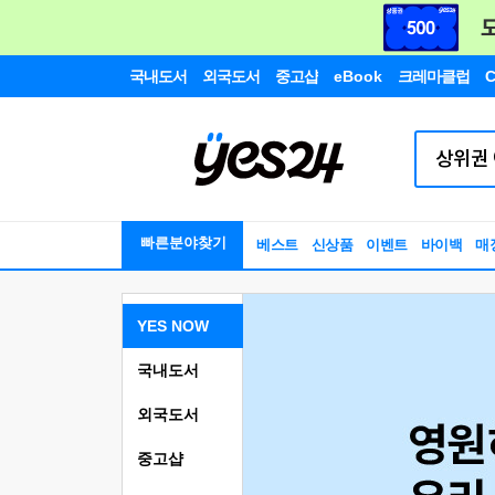
국내도서
외국도서
중고샵
eBook
크레마클럽
C
빠른분야찾기
베스트
신상품
이벤트
바이백
매
YES NOW
국내도서
외국도서
중고샵