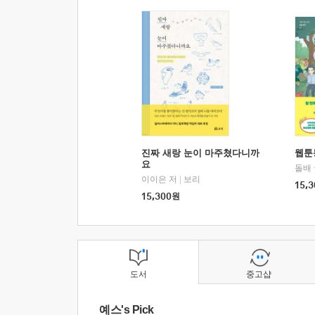
진짜 새랑 눈이 마주쳤다니까
웹툰
요
돌배
이이은 저
|
보리
15,3
15,300
원
도서
중고샵
예스's Pick