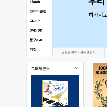
eBook
크레마클럽
CD/LP
DVD/BD
문구/GIFT
티켓
골든벨 퀴즈 & 완독 챌린지
그래제본소
5
/5