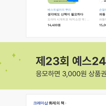
베스트셀러의 뿌리
손절
생각에도 산책이 필요하다
파동
도야마 시게히코 저/지소연 역
|
알에이치코리아(
파동
14,400
원
15,0
크레마샵
화제의 책