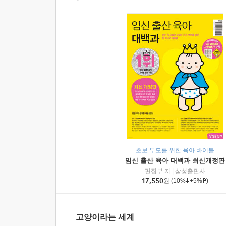
초보 부모를 위한 육아 바이블
임신 출산 육아 대백과 최신개정판
편집부 저
|
삼성출판사
17,550
원
(10%
+5%
)
고양이라는 세계