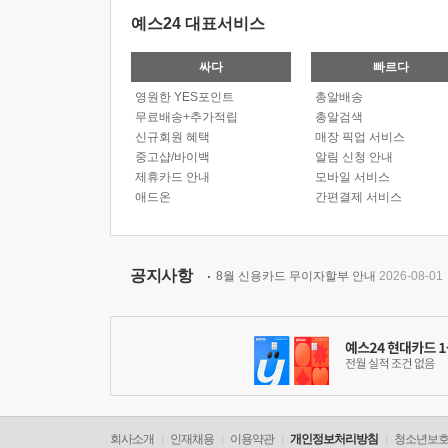
예스24 대표서비스
싸다
빠르다
영원한 YES포인트
총알배송
무료배송+추가적립
총알검색
신규회원 혜택
매장 픽업 서비스
중고샵/바이백
알림 신청 안내
제휴카드 안내
모바일 서비스
애드온
간편결제 서비스
공지사항
8월 신용카드 무이자할부 안내
2026-08-01
회사소개
인재채용
이용약관
개인정보처리방침
청소년보