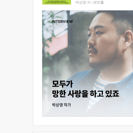
박상영 저
|
래빗홀