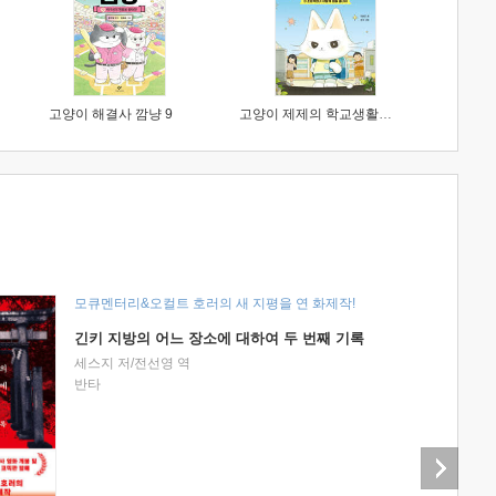
고양이 해결사 깜냥 9
고양이 제제의 학교생활 1 : 초등학생이 이렇게 힘들 줄이야
모큐멘터리&오컬트 호러의 새 지평을 연 화제작!
긴키 지방의 어느 장소에 대하여 두 번째 기록
세스지 저/전선영 역
반타