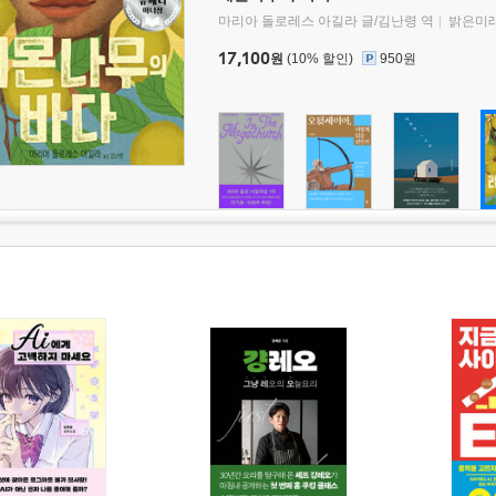
마리아 돌로레스 아길라 글/김난령 역
밝은미
17,100
원
(10% 할인)
950원