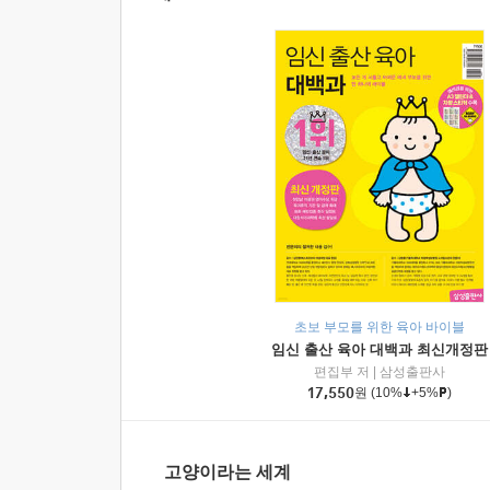
초보 부모를 위한 육아 바이블
임신 출산 육아 대백과 최신개정판
편집부 저
|
삼성출판사
17,550
원
(10%
+5%
)
고양이라는 세계