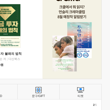
투자 불패의 법칙
슨 저
|
다산북스
0
원
BD
문구/GIFT
티켓
2
/5