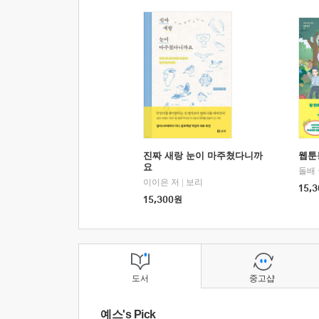
진짜 새랑 눈이 마주쳤다니까
웹툰
요
돌배
이이은 저
|
보리
15,3
15,300
원
도서
중고샵
예스's Pick