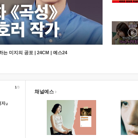
 미지의 공포 | 24CM | 예스24
1
/3
채널예스
여자』