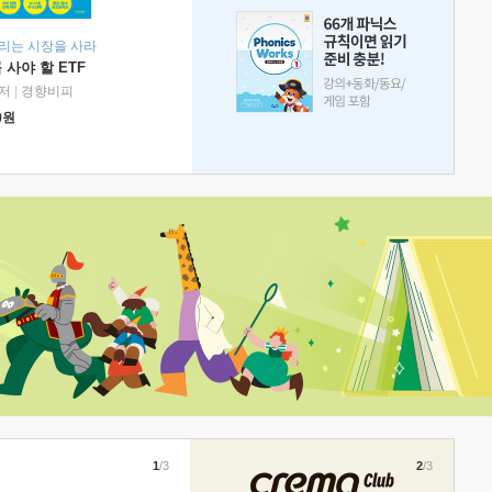
리는 시장을 사라
 사야 할 ETF
저
|
경향비피
0
원
1
/3
2
/3