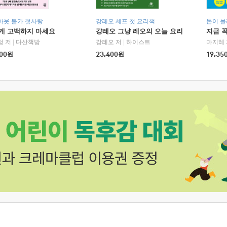
아웃 불가 첫사랑
강레오 셰프 첫 요리책
돈이 몰
에게 고백하지 마세요
걍레오 그냥 레오의 오늘 요리
지금 꼭
정 저
|
다산책방
강레오 저
|
하이스트
마지혜 
00
원
23,400
원
19,35