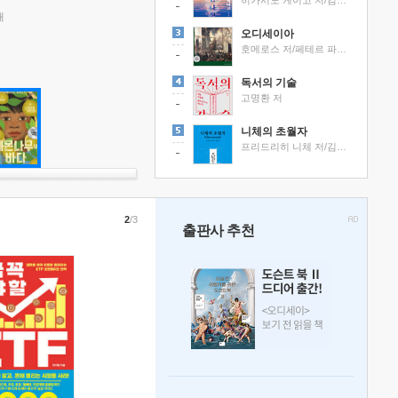
히가시노 게이고 저/김선영 역
래
오디세이아
호메로스 저/페테르 파울 루벤스 그림/박문재 역
독서의 기술
고명환 저
니체의 초월자
프리드리히 니체 저/김철 편역
2
/3
출판사 추천