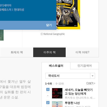
닫기
화제의 책
이주의 책
이책 어때?
베스트셀러
인기검색어
국내도서
에서 쫓겨난 열두 살
1~5위
|
6~10위
친구들을 대표해 법정에
세네카, 오늘을 빼앗기
의 실화를 한 편의 시
고 있는 당신에게
낸 운문 소설.
루키우스 안나이우스 세네카 저/하와이 대저택 편역
투명한 나선