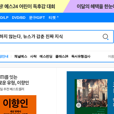
D/LP
DVD/BD
문구
/GIFT
티켓
장안내
채널예스
사락
예스펀딩
클래스24
독서유형검사
여
RBTI Lab
독서유형검사