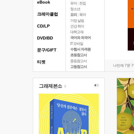
eBook
유아
|
전집
청소년
크레마클럽
요리
|
육아
가정 살림
CD/LP
건강 취미
대학교재
DVD/BD
국어와 외국어
IT 모바일
수험서 자격증
문구/GIFT
초등참고서
중등참고서
티켓
나민애 7문 
고등참고서
그래제본소
4
/5