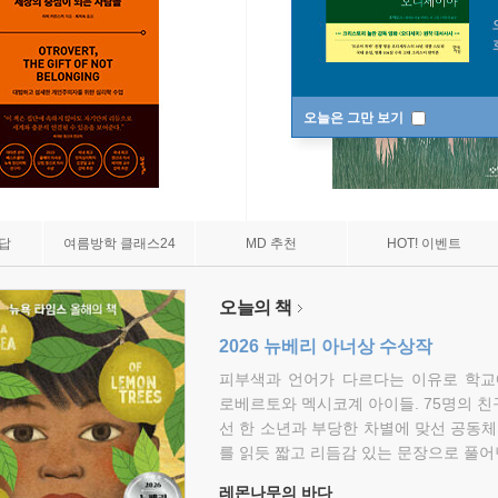
오늘은 그만 보기
7답
여름방학 클래스24
MD 추천
HOT! 이벤트
오늘의 책
2026 뉴베리 아너상 수상작
피부색과 언어가 다르다는 이유로 학교
로베르토와 멕시코계 아이들. 75명의 
선 한 소년과 부당한 차별에 맞선 공동체
를 읽듯 짧고 리듬감 있는 문장으로 풀어
레몬나무의 바다