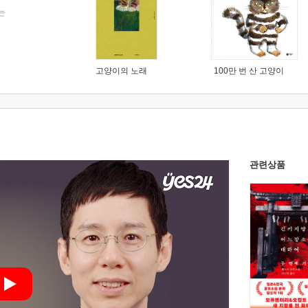
는
고양이의 노래
100만 번 산 고양이
관련상품