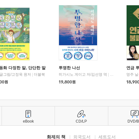
동화 다정한 말, 단단한 말
투명한 나선
연금 
 글그림/고정욱 원저
|
더블북
히가시노 게이고 저/김선영 역
|
북다
영주 닐
00
원
19,800
원
18,90
eBook
CD/LP
DVD/
화제의 책
외국도서
세트도서