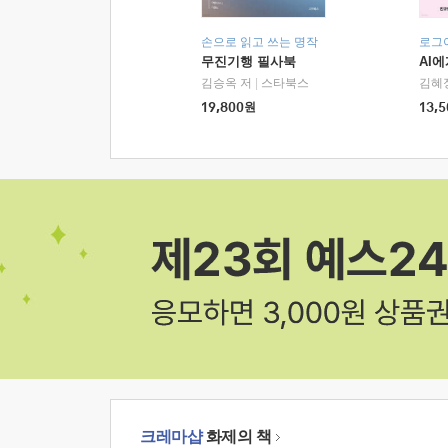
손으로 읽고 쓰는 명작
로그
무진기행 필사북
AI
김승옥 저
|
스타북스
김혜
19,800
원
13,5
크레마샵
화제의 책