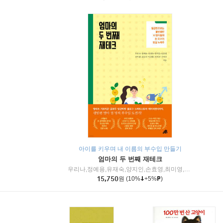
아이를 키우며 내 이름의 부수입 만들기
엄마의 두 번째 재테크
우리나,정예용,유재숙,양지인,손효영,최미영,조민주,이진현,차미숙,서미숙 저
15,750
원
(10%
+5%
)