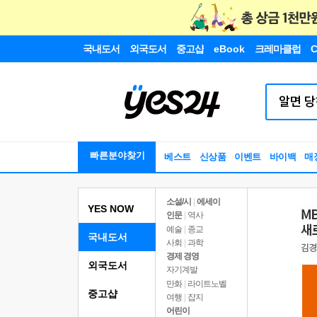
국내도서
외국도서
중고샵
eBook
크레마클럽
C
빠른분야찾기
베스트
신상품
이벤트
바이백
매
소설/시
|
에세이
YES NOW
인문
|
역사
예술
|
종교
국내도서
사회
|
과학
경제 경영
외국도서
자기계발
만화
|
라이트노벨
중고샵
여행
|
잡지
어린이