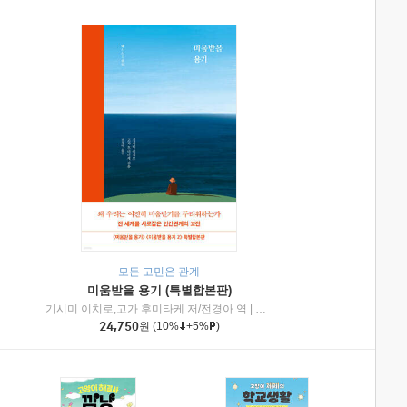
모든 고민은 관계
미움받을 용기 (특별합본판)
기시미 이치로,고가 후미타케 저/전경아 역
|
제이브리즈북스
|
인플루엔셜
24,750
원
(10%
+5%
)