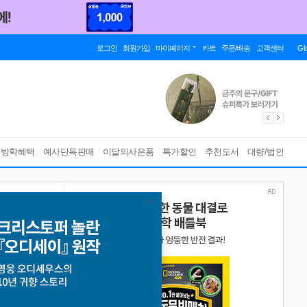
로그인
회원가입
마이페이지
카트
주문/배송
고객센터
Gl
름방학혜택
예사단독판매
이달의사은품
특가할인
추천도서
대량/법인