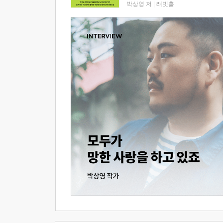
박상영 저
|
래빗홀