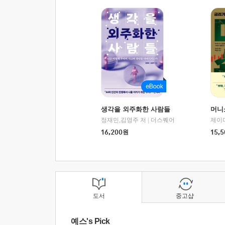
생각을 외주화한 사람들
머니
정재민,김영주 저
|
더스퀘어
16,200
원
15,5
도서
중고샵
예스's Pick