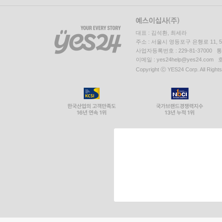
대표 : 김석환, 최세라
주소 : 서울시 영등포구 은행로 11,
사업자등록번호 : 229-81-37000 
이메일 : yes24help@yes24.c
Copyright ⓒ YES24 Corp. All Right