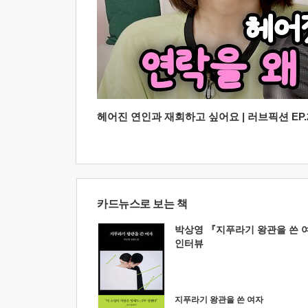
헤어진 연인과 재회하고 싶어요 | 러브픽션 EP.2
카드뉴스로 보는 책
박상영 『지푸라기 왕관을 쓴 
인터뷰
지푸라기 왕관을 쓴 여자