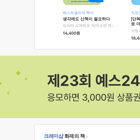
베스트셀러의 뿌리
직장
생각에도 산책이 필요하다
[단
로 
도야마 시게히코 저/지소연 역
|
알에이치코리아(
14,400
원
18,4
크레마샵
화제의 책