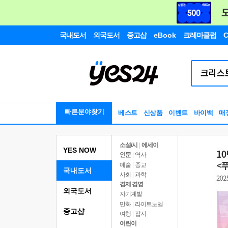
국내도서
외국도서
중고샵
eBook
크레마클럽
C
빠른분야찾기
베스트
신상품
이벤트
바이백
매
소설/시
|
에세이
YES NOW
인문
|
역사
예술
|
종교
국내도서
사회
|
과학
경제 경영
외국도서
자기계발
만화
|
라이트노벨
중고샵
여행
|
잡지
어린이