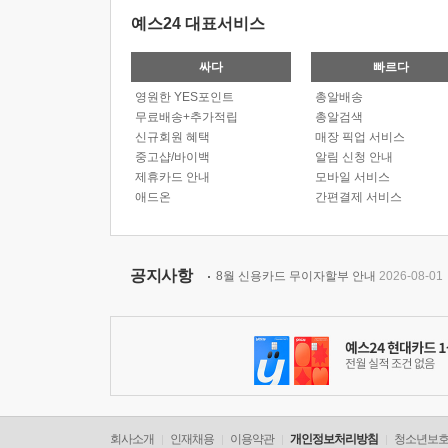
예스24 대표서비스
싸다
빠르다
영원한 YES포인트
총알배송
무료배송+추가적립
총알검색
신규회원 혜택
매장 픽업 서비스
중고샵/바이백
알림 신청 안내
제휴카드 안내
모바일 서비스
애드온
간편결제 서비스
공지사항
8월 신용카드 무이자할부 안내
2026-08-01
회사소개
인재채용
이용약관
개인정보처리방침
청소년보