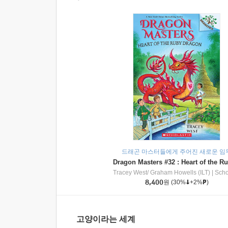
드래곤 마스터들에게 주어진 새로운 임
Tracey West/ Graham Howells (ILT)
|
Scholasti
8,400
원
(30%
+2%
)
고양이라는 세계