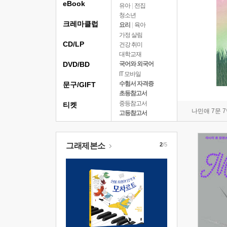
eBook
유아
|
전집
청소년
크레마클럽
요리
|
육아
가정 살림
CD/LP
건강 취미
대학교재
DVD/BD
국어와 외국어
IT 모바일
수험서 자격증
문구/GIFT
초등참고서
중등참고서
티켓
나민애 7문 
고등참고서
그래제본소
2
/5