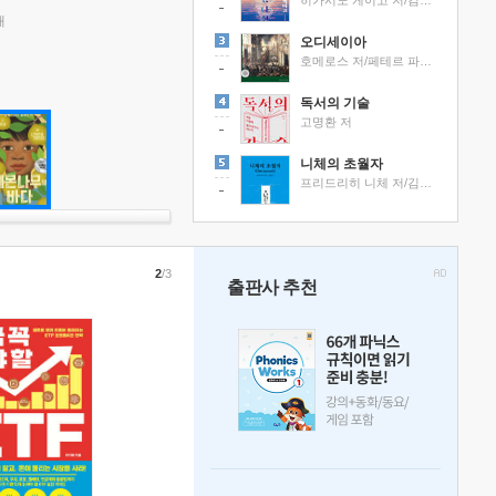
히가시노 게이고 저/김선영 역
래
오디세이아
호메로스 저/페테르 파울 루벤스 그림/박문재 역
독서의 기술
고명환 저
니체의 초월자
프리드리히 니체 저/김철 편역
2
/3
출판사 추천