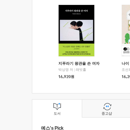
지푸라기 왕관을 쓴 여자
나이 
박상영 저
|
래빗홀
조선
16,920
원
16,2
도서
중고샵
예스's Pick