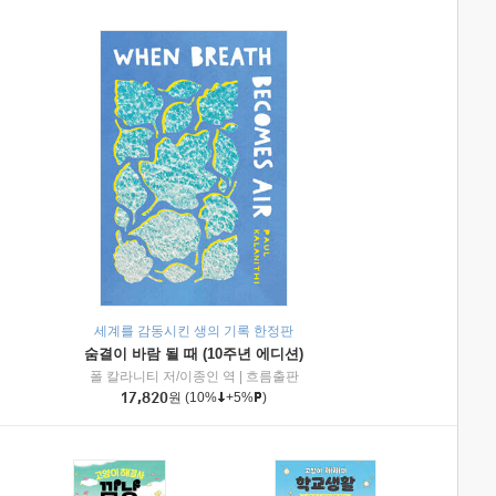
세계를 감동시킨 생의 기록 한정판
숨결이 바람 될 때 (10주년 에디션)
|
미래엔아이세움
폴 칼라니티 저/이종인 역
|
흐름출판
17,820
원
(10%
+5%
)