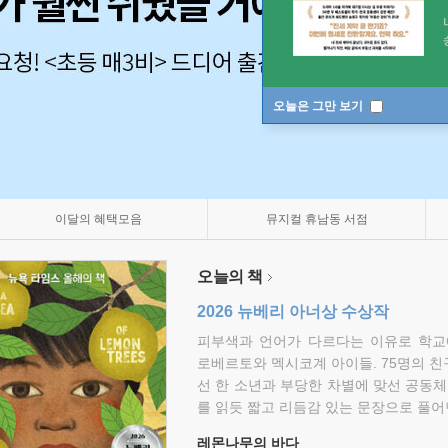
오늘은 그만 보기
이달의 혜택모음
뮤지컬 휴남동 서점
오늘의 책
2026 뉴베리 아너상 수상작
피부색과 언어가 다르다는 이유로 학교
로베르토와 멕시코계 아이들. 75명의 
선 한 소년과 부당한 차별에 맞선 공동체
를 읽듯 짧고 리듬감 있는 문장으로 풀어
레몬나무의 바다