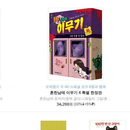
책
오싹함이 두 배! 스페셜 굿즈 6종과 함께
흔한남매 이무기 4 특별 한정판
k)
흔한남매 원저/이종혁 글/도니패밀리 그림/흔한컴퍼니 감수
34,200
원
(10%
+5%
)