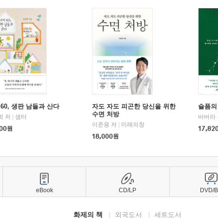
60, 생판 남들과 산다
자도 자도 피곤한 당신을 위한
슬픔의
수면 처방
희 저
|
샘터
바버라 
이준용 저
|
미래의창
00
원
17,82
18,000
원
eBook
CD/LP
DVD/
화제의 책
외국도서
세트도서