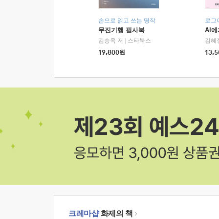
손으로 읽고 쓰는 명작
로그
무진기행 필사북
AI
김승옥 저
|
스타북스
김혜
19,800
원
13,5
크레마샵
화제의 책