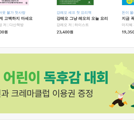
아웃 불가 첫사랑
강레오 셰프 첫 요리책
돈이 몰
에게 고백하지 마세요
걍레오 그냥 레오의 오늘 요리
지금 꼭
정 저
|
다산책방
강레오 저
|
하이스트
마지혜 
00
원
23,400
원
19,35