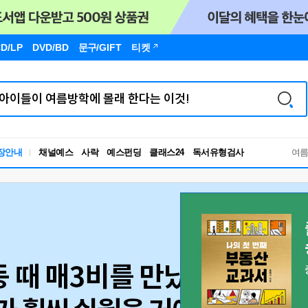
D/LP
DVD/BD
문구
/GIFT
티켓
독서유형검사
장안내
채널예스
사락
예스펀딩
클래스24
여
RBTI Lab
독서유형검사