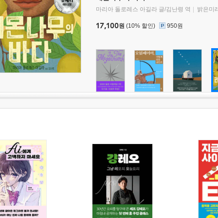
마리아 돌로레스 아길라 글/김난령 역
밝은미
17,100
원
(10% 할인)
950원