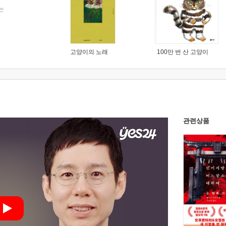
는
고양이의 노래
100만 번 산 고양이
관련상품