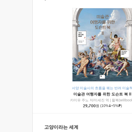
서양 미술사의 흐름을 꿰는 반려 미술
미술관 여행자를 위한 도슨트 북 II
카미유 주노 저/이세진 역
|
윌북(willboo
29,700
원
(10%
+5%
)
고양이라는 세계