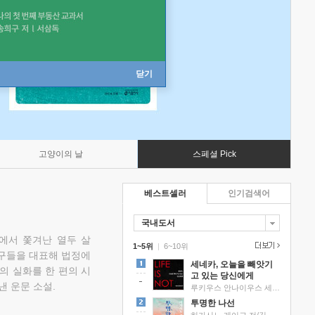
닫기
고양이의 날
스페셜 Pick
베스트셀러
인기검색어
국내도서
에서 쫓겨난 열두 살
1~5위
|
6~10위
친구들을 대표해 법정에
세네카, 오늘을 빼앗기
의 실화를 한 편의 시
고 있는 당신에게
낸 운문 소설.
루키우스 안나이우스 세네카 저/하와이 대저택 편역
투명한 나선