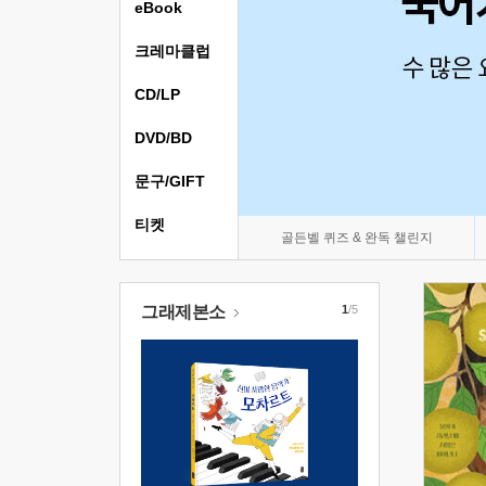
eBook
크레마클럽
CD/LP
DVD/BD
문구/GIFT
티켓
골든벨 퀴즈 & 완독 챌린지
그래제본소
1
/5