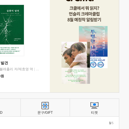
 발견
블래츨리 저/제효영 역
|
디플롯
0
원
BD
문구/GIFT
티켓
1
/5