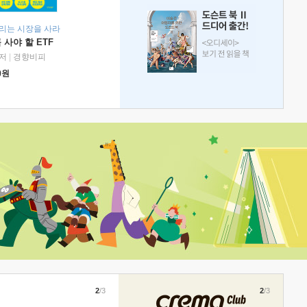
리는 시장을 사라
 사야 할 ETF
저
|
경향비피
0
원
2
/3
2
/3