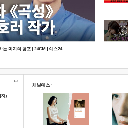
 미지의 공포 | 24CM | 예스24
1
/3
채널예스
여자』