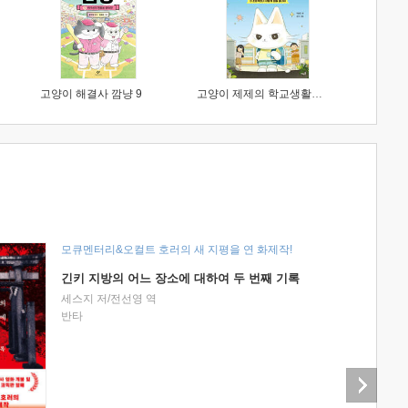
고양이 해결사 깜냥 9
고양이 제제의 학교생활 1 : 초등학생이 이렇게 힘들 줄이야
모큐멘터리&오컬트 호러의 새 지평을 연 화제작!
긴키 지방의 어느 장소에 대하여 두 번째 기록
세스지 저/전선영 역
반타