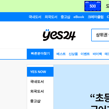
국내도서
외국도서
중고샵
eBook
크레마클럽
C
빠른분야찾기
베스트
신상품
이벤트
바이백
매
YES NOW
국내도서
외국도서
중고샵