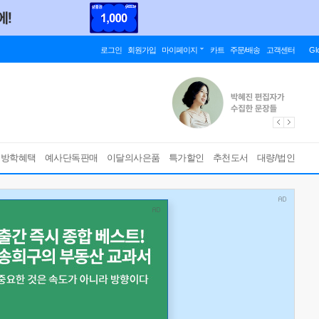
로그인
회원가입
마이페이지
카트
주문/배송
고객센터
Gl
름방학혜택
예사단독판매
이달의사은품
특가할인
추천도서
대량/법인