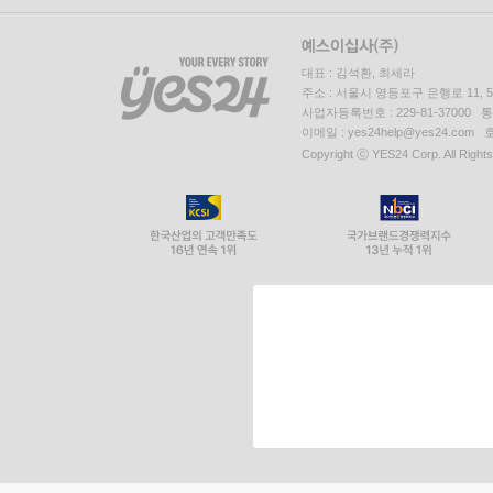
대표 : 김석환, 최세라
주소 : 서울시 영등포구 은행로 11,
사업자등록번호 : 229-81-37000 
이메일 : yes24help@yes24.c
Copyright ⓒ YES24 Corp. All Right