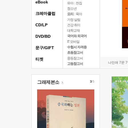
eBook
유아
|
전집
청소년
크레마클럽
요리
|
육아
가정 살림
CD/LP
건강 취미
대학교재
DVD/BD
국어와 외국어
IT 모바일
수험서 자격증
문구/GIFT
초등참고서
중등참고서
티켓
나민애 7문 
고등참고서
그래제본소
3
/5