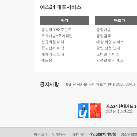
예스24 대표서비스
싸다
빠르다
영원한 YES포인트
총알배송
무료배송+추가적립
총알검색
신규회원 혜택
매장 픽업 서비스
중고샵/바이백
알림 신청 안내
제휴카드 안내
모바일 서비스
애드온
간편결제 서비스
공지사항
8월 신용카드 무이자할부 안내
2026-08-01
회사소개
인재채용
이용약관
개인정보처리방침
청소년보