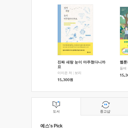
진짜 새랑 눈이 마주쳤다니까
웹툰
요
돌배
이이은 저
|
보리
15,3
15,300
원
도서
중고샵
예스's Pick