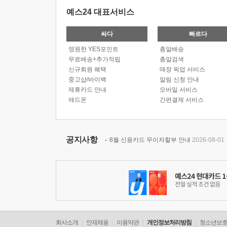
예스24 대표서비스
싸다
빠르다
영원한 YES포인트
총알배송
무료배송+추가적립
총알검색
신규회원 혜택
매장 픽업 서비스
중고샵/바이백
알림 신청 안내
제휴카드 안내
모바일 서비스
애드온
간편결제 서비스
공지사항
8월 신용카드 무이자할부 안내
2026-08-01
회사소개
인재채용
이용약관
개인정보처리방침
청소년보