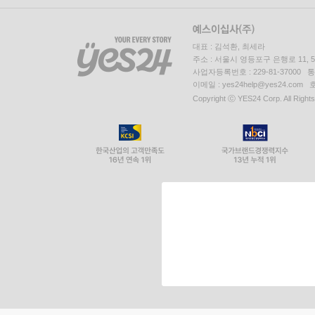
대표 : 김석환, 최세라
주소 : 서울시 영등포구 은행로 11,
사업자등록번호 : 229-81-37000 
이메일 : yes24help@yes24.c
Copyright ⓒ YES24 Corp. All Right