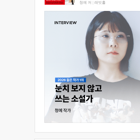
청예 저
|
래빗홀