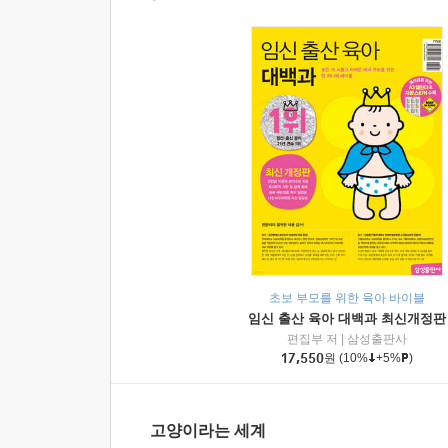
초보 부모를 위한 육아 바이블
임신 출산 육아 대백과 최신개정판
편집부 저
|
삼성출판사
17,550
원
(10%
+5%
)
고양이라는 세계