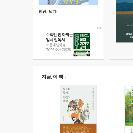
펭귄, 날다
지금, 이 책