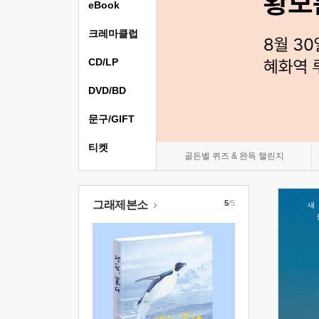
eBook
크레마클럽
CD/LP
DVD/BD
문구/GIFT
티켓
골든벨 퀴즈 & 완독 챌린지
그래제본소
5
/5