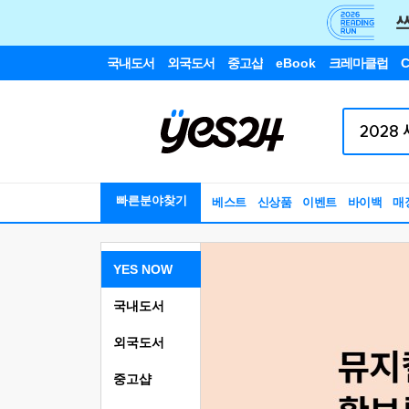
국내도서
외국도서
중고샵
eBook
크레마클럽
C
빠른분야찾기
베스트
신상품
이벤트
바이백
매
YES NOW
국내도서
외국도서
중고샵