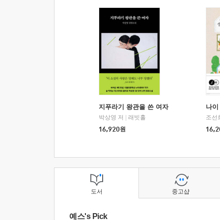
지푸라기 왕관을 쓴 여자
나이 
박상영 저
|
래빗홀
조선
16,920
원
16,2
도서
중고샵
예스's Pick