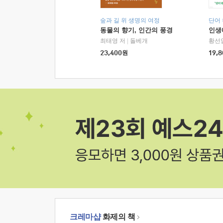
숲과 길 위 생명의 여정
단어
동물의 향기, 인간의 풍경
인생
최태영 저
|
돌베개
황선
23,400
원
19,8
크레마샵
화제의 책