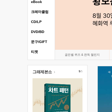
eBook
크레마클럽
CD/LP
DVD/BD
문구/GIFT
티켓
골든벨 퀴즈 & 완독 챌린지
그래제본소
5
/5