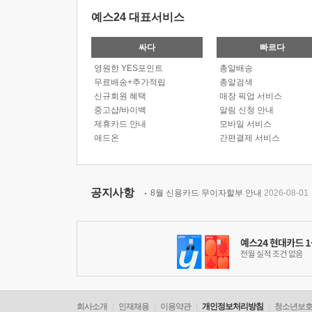
예스24 대표서비스
싸다
빠르다
영원한 YES포인트
총알배송
무료배송+추가적립
총알검색
신규회원 혜택
매장 픽업 서비스
중고샵/바이백
알림 신청 안내
제휴카드 안내
모바일 서비스
애드온
간편결제 서비스
공지사항
8월 신용카드 무이자할부 안내
2026-08-01
회사소개
인재채용
이용약관
개인정보처리방침
청소년보