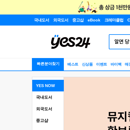
국내도서
외국도서
중고샵
eBook
크레마클럽
C
빠른분야찾기
베스트
신상품
이벤트
바이백
매
YES NOW
국내도서
외국도서
중고샵