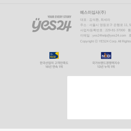
대표 : 김석환, 최세라
주소 : 서울시 영등포구 은행로 11,
사업자등록번호 : 229-81-37000 
이메일 : yes24help@yes24.c
Copyright ⓒ YES24 Corp. All Right