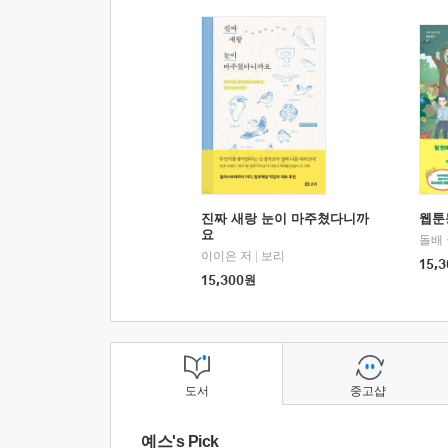
진짜 새랑 눈이 마주쳤다니까
웹툰
요
돌배
이이은 저
|
보리
15,3
15,300
원
도서
중고샵
예스's Pick