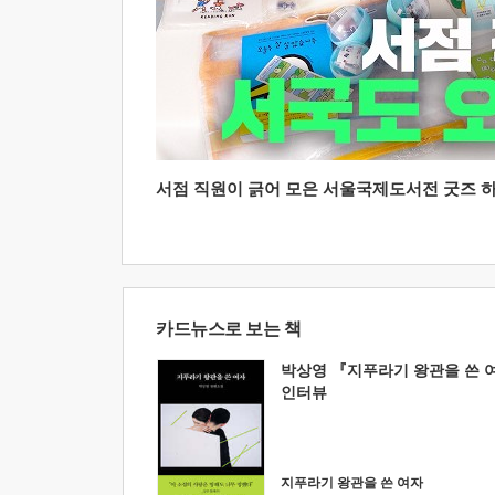
서점 직원이 긁어 모은 서울국제도서전 굿즈 하울
카드뉴스로 보는 책
박상영 『지푸라기 왕관을 쓴 
인터뷰
지푸라기 왕관을 쓴 여자