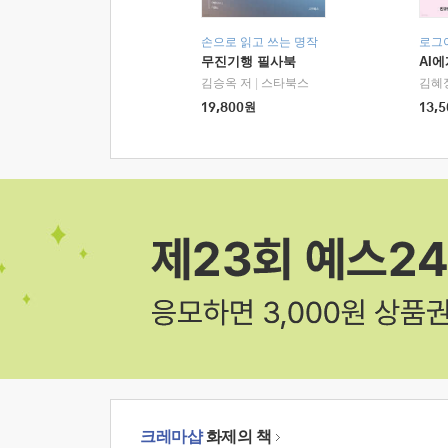
손으로 읽고 쓰는 명작
로그
무진기행 필사북
AI
김승옥 저
|
스타북스
김혜
19,800
원
13,5
크레마샵
화제의 책