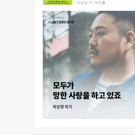
박상영 저
|
래빗홀