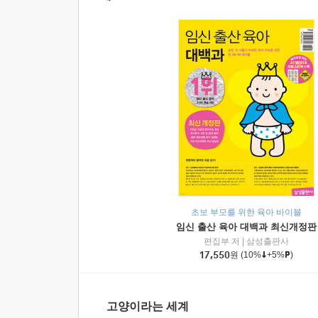
초보 부모를 위한 육아 바이블
임신 출산 육아 대백과 최신개정판
편집부 저
|
삼성출판사
17,550
원
(10%
+5%
)
고양이라는 세계