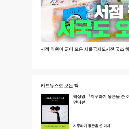
서점 직원이 긁어 모은 서울국제도서전 굿즈 하울
카드뉴스로 보는 책
박상영 『지푸라기 왕관을 쓴 
인터뷰
지푸라기 왕관을 쓴 여자