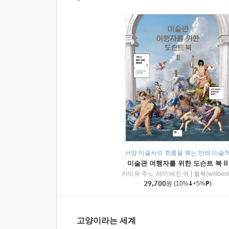
서양 미술사의 흐름을 꿰는 반려 미술
미술관 여행자를 위한 도슨트 북 II
카미유 주노 저/이세진 역
|
윌북(willboo
29,700
원
(10%
+5%
)
고양이라는 세계