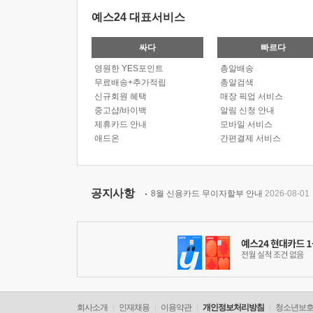
예스24 대표서비스
싸다
빠르다
영원한 YES포인트
총알배송
무료배송+추가적립
총알검색
신규회원 혜택
매장 픽업 서비스
중고샵/바이백
알림 신청 안내
제휴카드 안내
모바일 서비스
애드온
간편결제 서비스
공지사항
8월 신용카드 무이자할부 안내
2026-08-01
회사소개
인재채용
이용약관
개인정보처리방침
청소년보