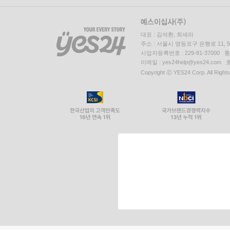
대표 : 김석환, 최세라
주소 : 서울시 영등포구 은행로 11,
사업자등록번호 : 229-81-37000 
이메일 : yes24help@yes24.c
Copyright ⓒ YES24 Corp. All Right