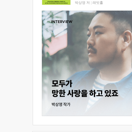
박상영 저
|
래빗홀