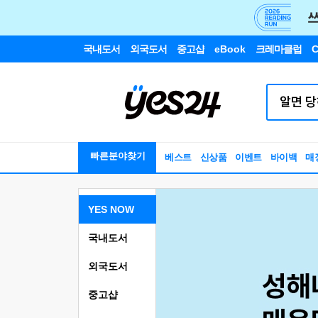
국내도서
외국도서
중고샵
eBook
크레마클럽
C
빠른분야찾기
베스트
신상품
이벤트
바이백
매
YES NOW
국내도서
외국도서
중고샵