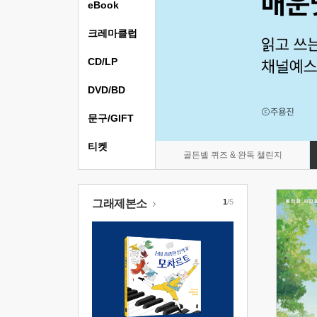
eBook
크레마클럽
CD/LP
DVD/BD
문구/GIFT
티켓
골든벨 퀴즈 & 완독 챌린지
그래제본소
1
/5