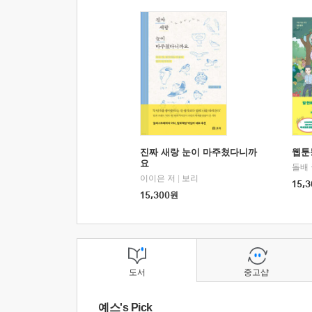
진짜 새랑 눈이 마주쳤다니까
웹툰
요
돌배
이이은 저
|
보리
15,3
15,300
원
도서
중고샵
예스's Pick