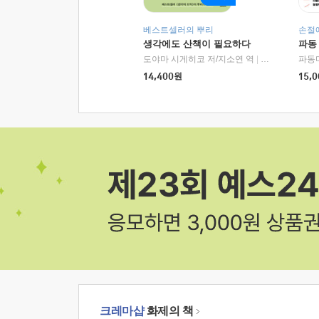
베스트셀러의 뿌리
손절
생각에도 산책이 필요하다
파동
도야마 시게히코 저/지소연 역
|
알에이치코리아(
파동
14,400
원
15,0
크레마샵
화제의 책