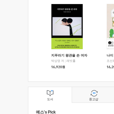
지푸라기 왕관을 쓴 여자
나이 
박상영 저
|
래빗홀
조선
16,920
원
16,2
도서
중고샵
예스's Pick