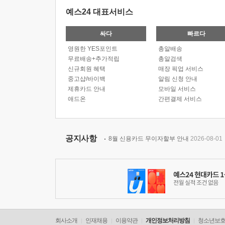
예스24 대표서비스
싸다
빠르다
영원한 YES포인트
총알배송
무료배송+추가적립
총알검색
신규회원 혜택
매장 픽업 서비스
중고샵/바이백
알림 신청 안내
제휴카드 안내
모바일 서비스
애드온
간편결제 서비스
공지사항
8월 신용카드 무이자할부 안내
2026-08-01
회사소개
인재채용
이용약관
개인정보처리방침
청소년보