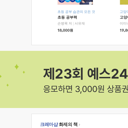
초등 공부 습관의 모든 것
고양
초등 공부력
고양
손병목 저
|
서유재
이미
18,000
원
19,8
크레마샵
화제의 책