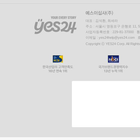
대표 : 김석환, 최세라
주소 : 서울시 영등포구 은행로 11,
사업자등록번호 : 229-81-37000 
이메일 : yes24help@yes24.c
Copyright ⓒ YES24 Corp. All Right