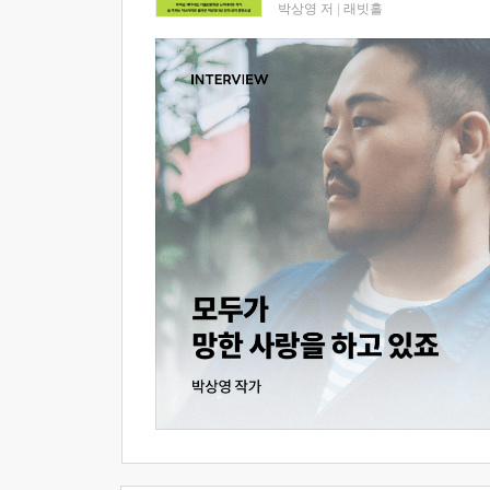
박상영 저
|
래빗홀