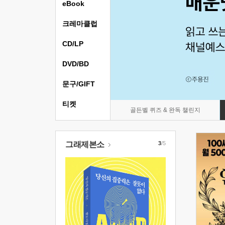
eBook
크레마클럽
CD/LP
DVD/BD
문구/GIFT
티켓
골든벨 퀴즈 & 완독 챌린지
그래제본소
3
/5