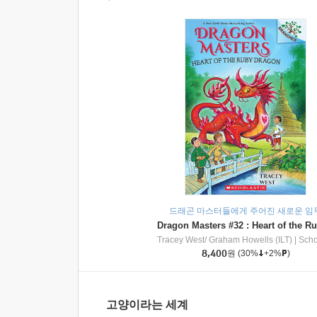
드래곤 마스터들에게 주어진 새로운 임
Tracey West/ Graham Howells (ILT)
|
Scholasti
8,400
원
(30%
+2%
)
고양이라는 세계