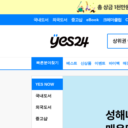
국내도서
외국도서
중고샵
eBook
크레마클럽
C
빠른분야찾기
베스트
신상품
이벤트
바이백
매
YES NOW
국내도서
외국도서
중고샵