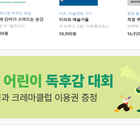
 하나로 바뀌는 세상
미피, 미술관에 가다
평생 쓸
에 단어가 스며드는 순간
미피와 예술가들
적정 
엽 저
|
빛의서가
딕 브루너 그림
|
아트북프레스
이주택 
00
원
18,900
원
16,92