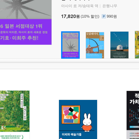
아사이 료 저/송태욱 역
은행나무
17,820
원
(10% 할인)
990원