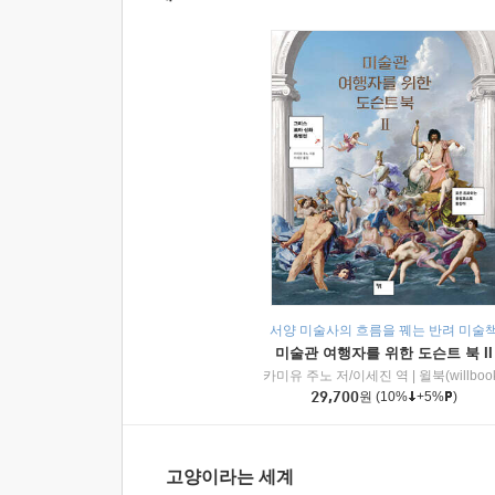
서양 미술사의 흐름을 꿰는 반려 미술
미술관 여행자를 위한 도슨트 북 II
카미유 주노 저/이세진 역
|
윌북(willboo
29,700
원
(10%
+5%
)
고양이라는 세계