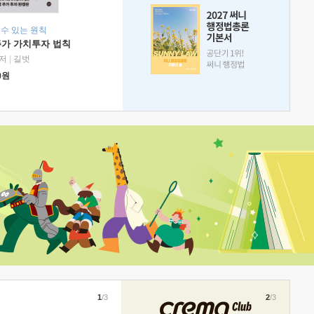
 수 있는 원칙
주가 가치투자 법칙
저
|
길벗
0
원
1
/3
2
/3