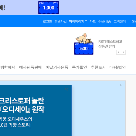
로그인
회원가입
마이페이지
카트
주문/배송
고객센터
Gl
름방학혜택
예사단독판매
이달의사은품
특가할인
추천도서
대량/법인