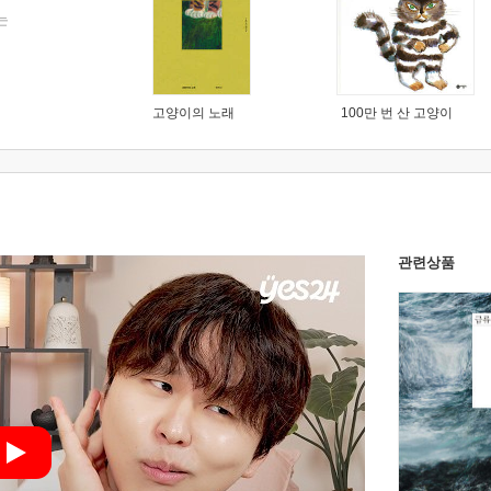
는
고양이의 노래
100만 번 산 고양이
관련상품