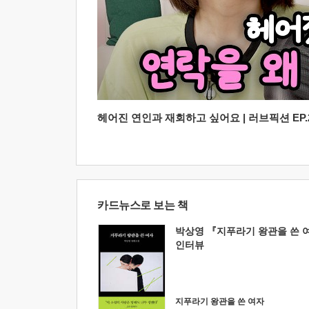
헤어진 연인과 재회하고 싶어요 | 러브픽션 EP.2
카드뉴스로 보는 책
박상영 『지푸라기 왕관을 쓴 
인터뷰
지푸라기 왕관을 쓴 여자