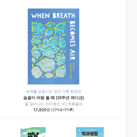
세계를 감동시킨 생의 기록 한정판
숨결이 바람 될 때 (10주년 에디션)
|
미래엔아이세움
폴 칼라니티 저/이종인 역
|
흐름출판
17,820
원
(10%
+5%
)