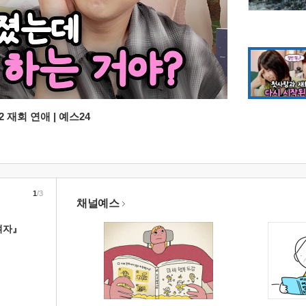
 재회 연애 | 예스24
1
/3
채널예스
여자』