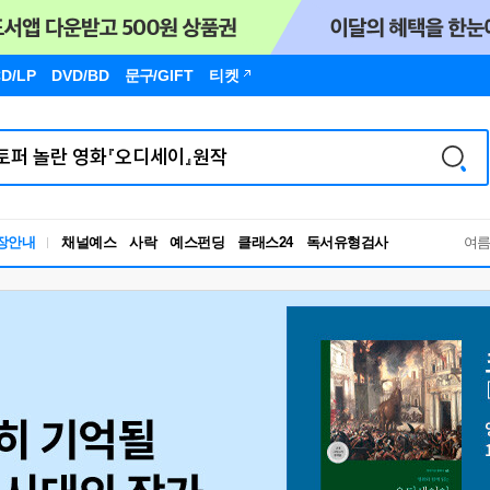
D/LP
DVD/BD
문구
/GIFT
티켓
독서유형검사
장안내
채널예스
사락
예스펀딩
클래스24
RBTI Lab
여
독서유형검사