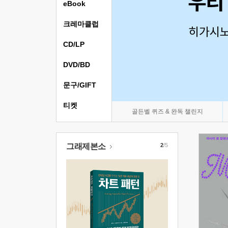
eBook
크레마클럽
CD/LP
DVD/BD
문구/GIFT
티켓
골든벨 퀴즈 & 완독 챌린지
그래제본소
2
/5