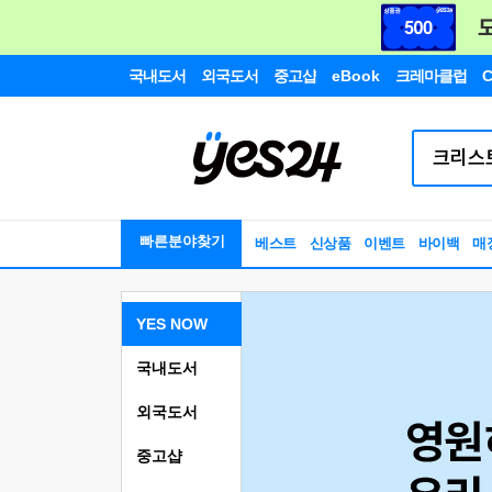
국내도서
외국도서
중고샵
eBook
크레마클럽
C
빠른분야찾기
베스트
신상품
이벤트
바이백
매
YES NOW
국내도서
외국도서
중고샵