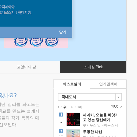
닫기
고양이의 날
스페셜 Pick
베스트셀러
인기검색어
 있나요?
국내도서
집단 심리를 파고드는
1~5위
|
6~10위
 종교를 만드는 설계자
세네카, 오늘을 빼앗기
물들과 작가 특유의 대
고 있는 당신에게
선보인다.
루키우스 안나이우스 세네카 저/하와이 대저택 편역
투명한 나선