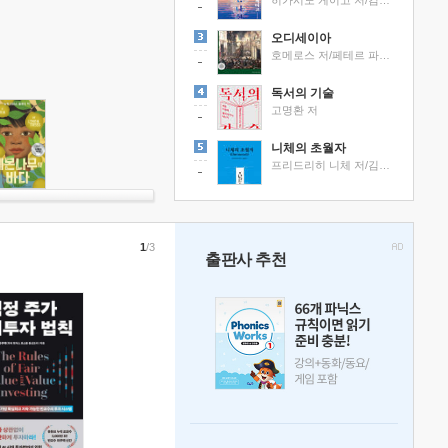
히가시노 게이고 저/김선영 역
오디세이아
호메로스 저/페테르 파울 루벤스 그림/박문재 역
독서의 기술
고명환 저
니체의 초월자
프리드리히 니체 저/김철 편역
1
/3
출판사 추천