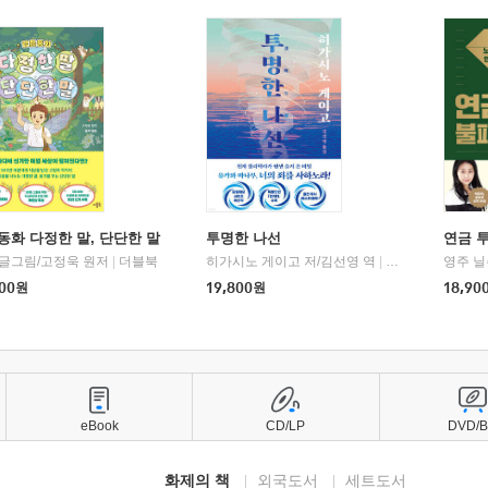
동화 다정한 말, 단단한 말
투명한 나선
연금 
 글그림/고정욱 원저
|
더블북
히가시노 게이고 저/김선영 역
|
북다
영주 닐
00
원
19,800
원
18,90
eBook
CD/LP
DVD/
화제의 책
외국도서
세트도서