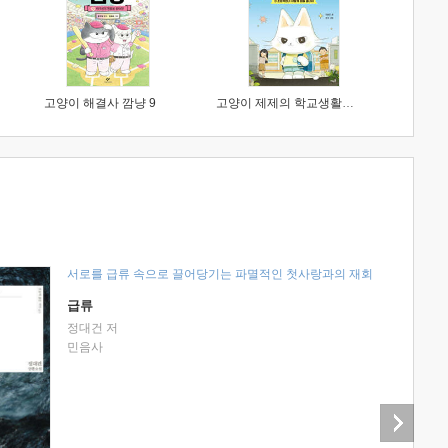
고양이 해결사 깜냥 9
고양이 제제의 학교생활 1 : 초등학생이 이렇게 힘들 줄이야
서로를 급류 속으로 끌어당기는 파멸적인 첫사랑과의 재회
급류
정대건 저
민음사