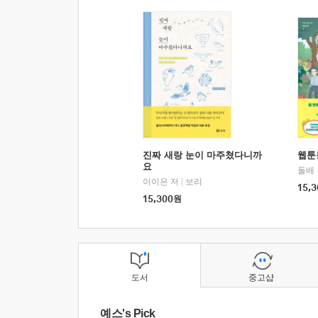
진짜 새랑 눈이 마주쳤다니까
웹툰
요
돌배
이이은 저
|
보리
15,3
15,300
원
도서
중고샵
예스's Pick