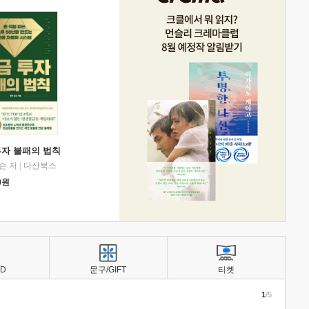
투자 불패의 법칙
슨 저
|
다산북스
0
원
BD
문구/GIFT
티켓
1
/5