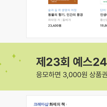
숲과 길 위 생명의 여정
단어
동물의 향기, 인간의 풍경
인생
최태영 저
|
돌베개
황선
23,400
원
19,8
크레마샵
화제의 책