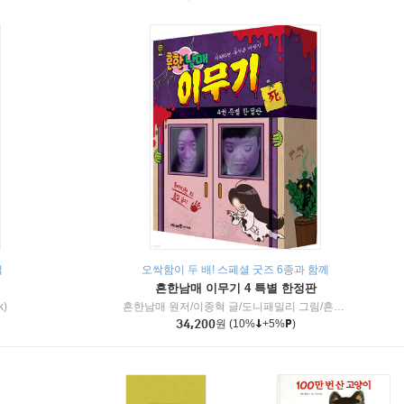
책
오싹함이 두 배! 스페셜 굿즈 6종과 함께
흔한남매 이무기 4 특별 한정판
k)
흔한남매 원저/이종혁 글/도니패밀리 그림/흔한컴퍼니 감수
34,200
원
(10%
+5%
)