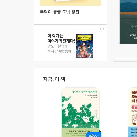
추억이 퐁퐁 도넛 빵집
지금, 이 책