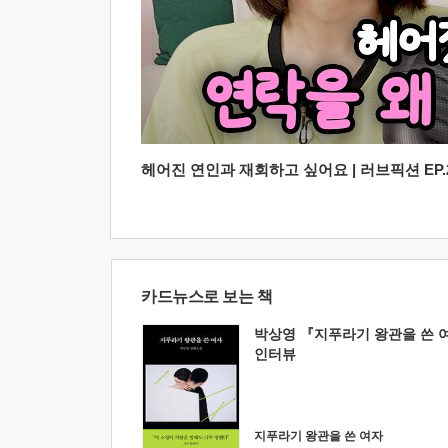
헤어진 연인과 재회하고 싶어요 | 러브픽션 EP.2
카드뉴스로 보는 책
박상영 『지푸라기 왕관을 쓴 
인터뷰
지푸라기 왕관을 쓴 여자