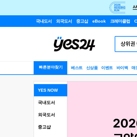
국내도서
외국도서
중고샵
eBook
크레마클럽
C
빠른분야찾기
베스트
신상품
이벤트
바이백
매
YES NOW
국내도서
외국도서
중고샵