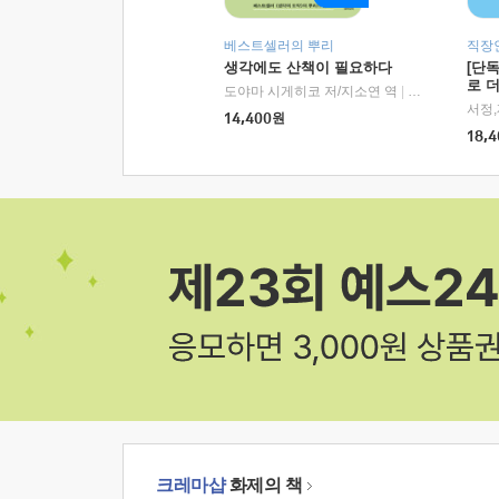
베스트셀러의 뿌리
직장
생각에도 산책이 필요하다
[단
로 
도야마 시게히코 저/지소연 역
|
알에이치코리아(
14,400
원
18,4
크레마샵
화제의 책