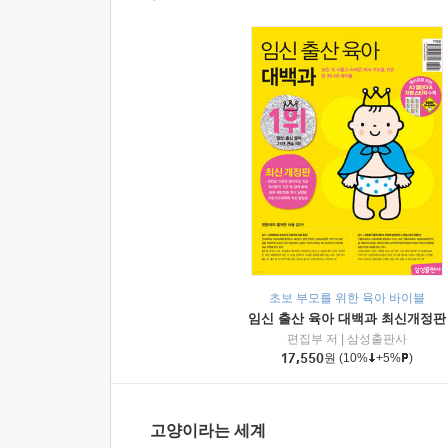
초보 부모를 위한 육아 바이블
임신 출산 육아 대백과 최신개정판
편집부 저
|
삼성출판사
17,550
원
(10%
+5%
)
고양이라는 세계