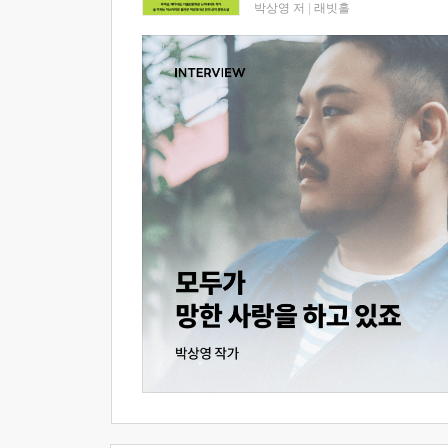
박상영 저
|
래빗홀