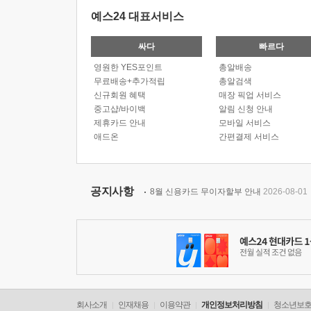
예스24 대표서비스
싸다
빠르다
영원한 YES포인트
총알배송
무료배송+추가적립
총알검색
신규회원 혜택
매장 픽업 서비스
중고샵/바이백
알림 신청 안내
제휴카드 안내
모바일 서비스
애드온
간편결제 서비스
공지사항
8월 신용카드 무이자할부 안내
2026-08-01
회사소개
인재채용
이용약관
개인정보처리방침
청소년보