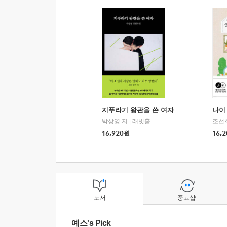
지푸라기 왕관을 쓴 여자
나이 
박상영 저
|
래빗홀
조선
16,920
원
16,2
도서
중고샵
예스's Pick