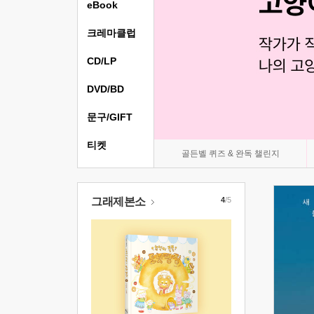
eBook
크레마클럽
CD/LP
DVD/BD
문구/GIFT
티켓
골든벨 퀴즈 & 완독 챌린지
그래제본소
4
/5