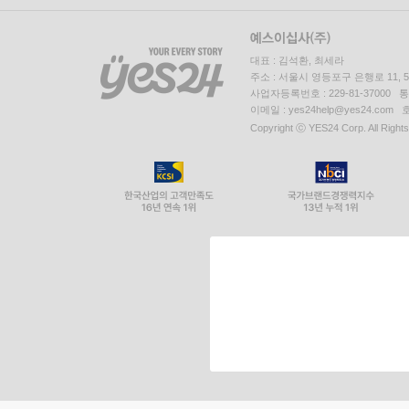
대표 : 김석환, 최세라
주소 : 서울시 영등포구 은행로 11,
사업자등록번호 : 229-81-37000 
이메일 : yes24help@yes24.c
Copyright ⓒ YES24 Corp. All Right