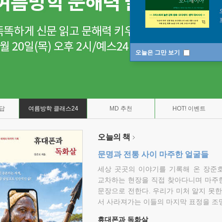
오늘은 그만 보기
7답
여름방학 클래스24
MD 추천
HOT! 이벤트
오늘의 책
문명과 전통 사이 마주한 얼굴들
세상 곳곳의 이야기를 기록해 온 장준호
교차하는 현장을 직접 찾아다니며 마주
문장으로 전한다. 우리가 미처 알지 못한
서 사라져가는 이들의 마지막 표정을 조
휴대폰과 독화살