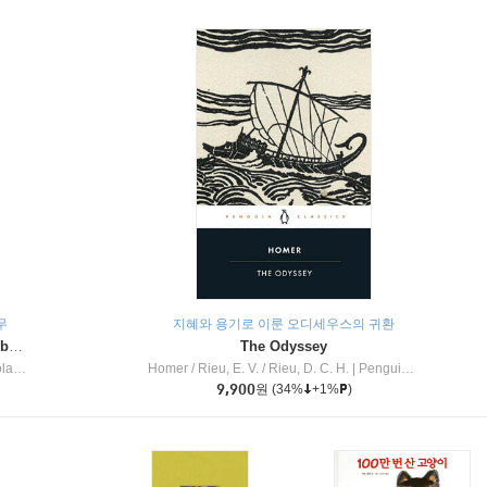
무
지혜와 용기로 이룬 오디세우스의 귀환
Dragon Masters #32 : Heart of the Ruby Dragon (A Branches Book)
The Odyssey
c Inc
Homer / Rieu, E. V. / Rieu, D. C. H.
|
Penguin Group
9,900
원
(34%
+1%
)