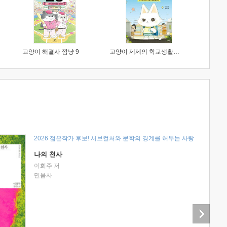
고양이 해결사 깜냥 9
고양이 제제의 학교생활 1 : 초등학생이 이렇게 힘들 줄이야
2026 젊은작가 후보! 서브컬처와 문학의 경계를 허무는 사랑
나의 천사
이희주 저
민음사