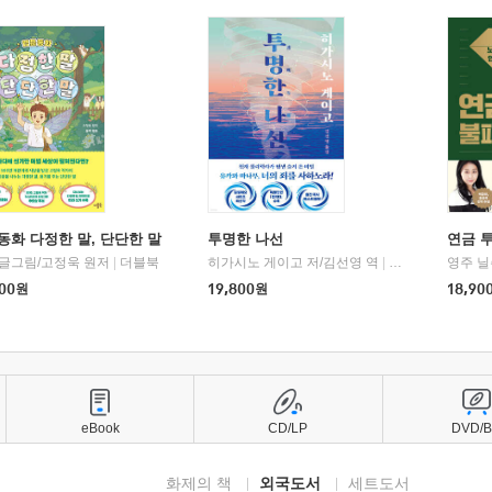
동화 다정한 말, 단단한 말
투명한 나선
연금 
 글그림/고정욱 원저
|
더블북
히가시노 게이고 저/김선영 역
|
북다
영주 닐
00
원
19,800
원
18,90
eBook
CD/LP
DVD/
화제의 책
외국도서
세트도서