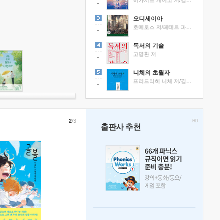
히가시노 게이고 저/김선영 역
오디세이아
호메로스 저/페테르 파울 루벤스 그림/박문재 역
독서의 기술
고명환 저
니체의 초월자
프리드리히 니체 저/김철 편역
2
/3
출판사 추천