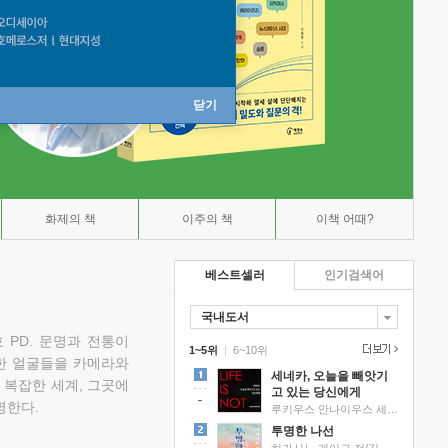
닫기
화제의 책
이주의 책
이책 어때?
베스트셀러
인기검색어
국내도서
 PD. 문명과 전통이
1~5위
|
6~10위
한 얼굴들을 카메라와
세네카, 오늘을 빼앗기
 복잡한 세계, 그곳에
고 있는 당신에게
명한다.
루키우스 안나이우스 세네카 저/하와이 대저택 편역
투명한 나선