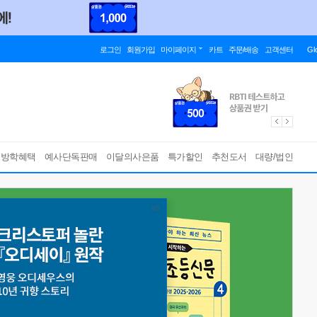
로그인
회원가입
마이페이지
카트
주문/배송
고객센터
Gl
름방학혜택
예사단독판매
이달의사은품
특가할인
추천도서
대량/법인