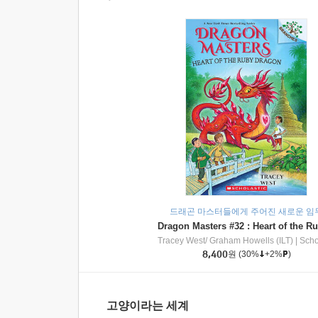
드래곤 마스터들에게 주어진 새로운 임
Tracey West/ Graham Howells (ILT)
|
Scholasti
8,400
원
(30%
+2%
)
고양이라는 세계