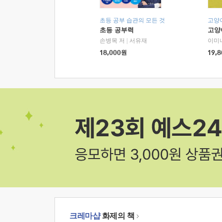
초등 공부 습관의 모든 것
고양
초등 공부력
고양
손병목 저
|
서유재
이미
18,000
원
19,8
크레마샵
화제의 책