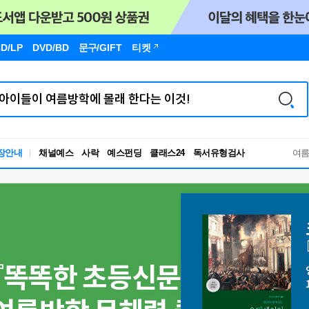
D/LP
DVD/BD
문구
/GIFT
티켓
장안내
채널예스
사락
예스펀딩
클래스24
독서유형검사
여
RBTI Lab
독서유형검사