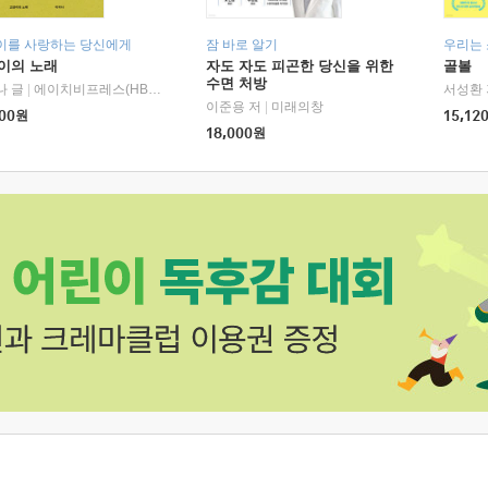
이를 사랑하는 당신에게
잠 바로 알기
우리는
이의 노래
자도 자도 피곤한 당신을 위한
골볼
수면 처방
나 글
|
에이치비프레스(HBPRESS)
서성환 
이준용 저
|
미래의창
00
원
15,12
18,000
원