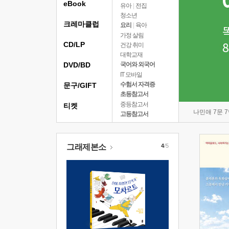
eBook
유아
|
전집
청소년
크레마클럽
요리
|
육아
가정 살림
CD/LP
건강 취미
대학교재
DVD/BD
국어와 외국어
IT 모바일
수험서 자격증
문구/GIFT
초등참고서
중등참고서
티켓
나민애 7문 
고등참고서
그래제본소
4
/5