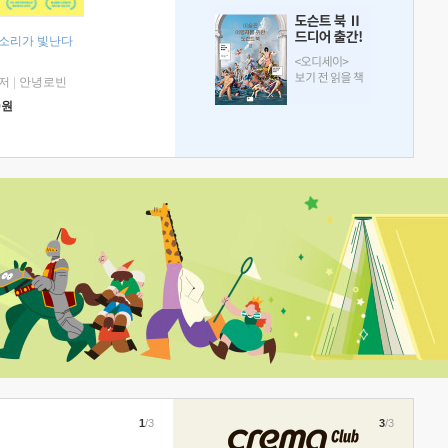
 소리가 빛난다
저
|
안녕로빈
0
원
1
/3
3
/3