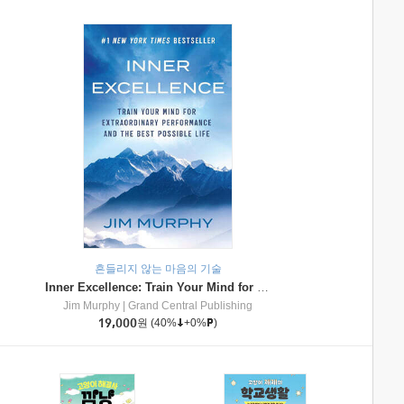
흔들리지 않는 마음의 기술
Inner Excellence: Train Your Mind for Extraordinary Performance and the Best Possible Life
Jim Murphy
|
Grand Central Publishing
19,000
원
(40%
+0%
)