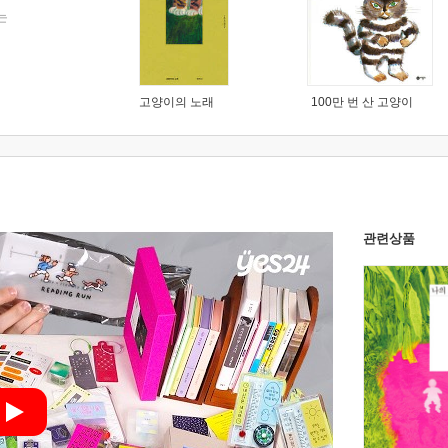
는
고양이의 노래
100만 번 산 고양이
관련상품