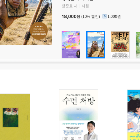
장준호 저
시월
18,000
원
(10% 할인)
1,000원