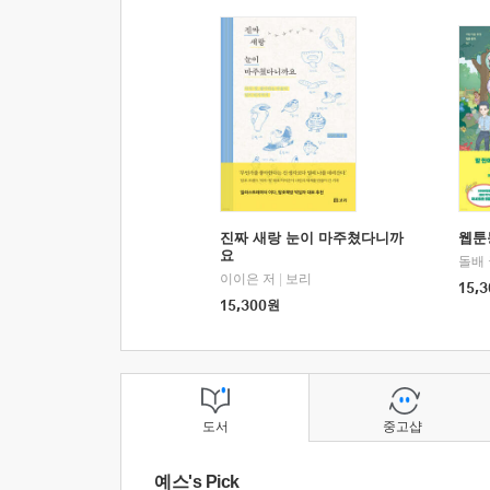
진짜 새랑 눈이 마주쳤다니까
웹툰
요
돌배
이이은 저
|
보리
15,3
15,300
원
도서
중고샵
예스's Pick