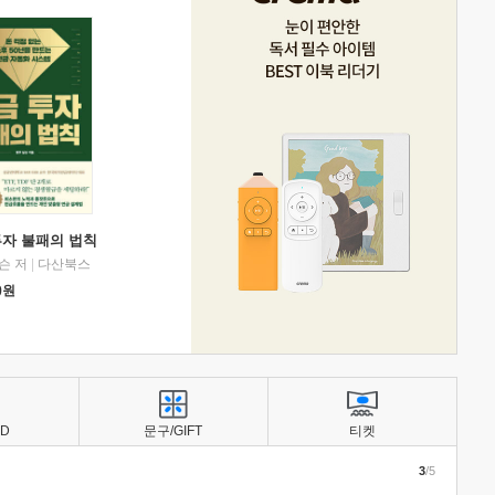
투자 불패의 법칙
슨 저
|
다산북스
0
원
BD
문구/GIFT
티켓
3
/5