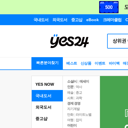
국내도서
외국도서
중고샵
eBook
크레마클럽
C
빠른분야찾기
베스트
신상품
이벤트
바이백
매
소설/시
|
에세이
YES NOW
인문
|
역사
예술
|
종교
국내도서
사회
|
과학
경제 경영
외국도서
자기계발
만화
|
라이트노벨
중고샵
여행
|
잡지
어린이