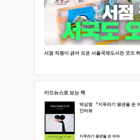
서점 직원이 긁어 모은 서울국제도서전 굿즈 하울
카드뉴스로 보는 책
박상영 『지푸라기 왕관을 쓴 
인터뷰
지푸라기 왕관을 쓴 여자