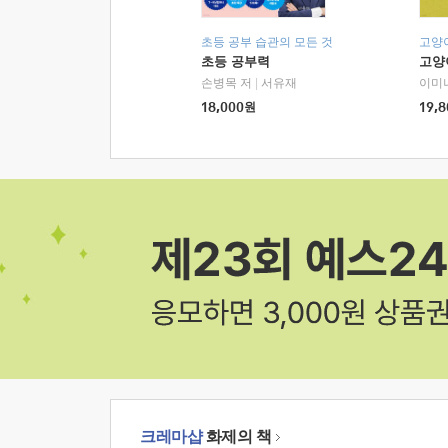
초등 공부 습관의 모든 것
고양
초등 공부력
고양
손병목 저
|
서유재
이미
18,000
원
19,8
크레마샵
화제의 책