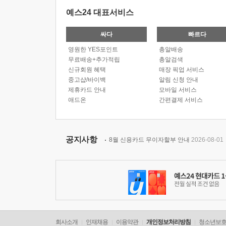
예스24 대표서비스
싸다
빠르다
영원한 YES포인트
총알배송
무료배송+추가적립
총알검색
신규회원 혜택
매장 픽업 서비스
중고샵/바이백
알림 신청 안내
제휴카드 안내
모바일 서비스
애드온
간편결제 서비스
공지사항
8월 신용카드 무이자할부 안내
2026-08-01
회사소개
인재채용
이용약관
개인정보처리방침
청소년보