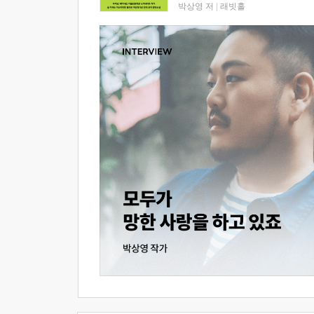
박상영 저
|
래빗홀