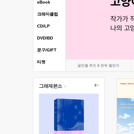
eBook
크레마클럽
CD/LP
DVD/BD
문구/GIFT
티켓
골든벨 퀴즈 & 완독 챌린지
그래제본소
3
/5