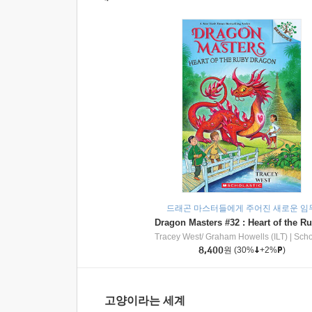
드래곤 마스터들에게 주어진 새로운 임
Tracey West/ Graham Howells (ILT)
|
Scholasti
8,400
원
(30%
+2%
)
고양이라는 세계