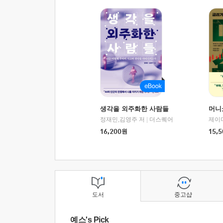
생각을 외주화한 사람들
머니
정재민,김영주 저
|
더스퀘어
16,200
원
15,5
도서
중고샵
예스's Pick