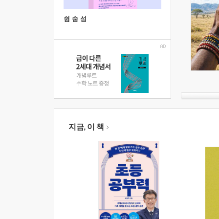
쉼 숨 섬
지금, 이 책