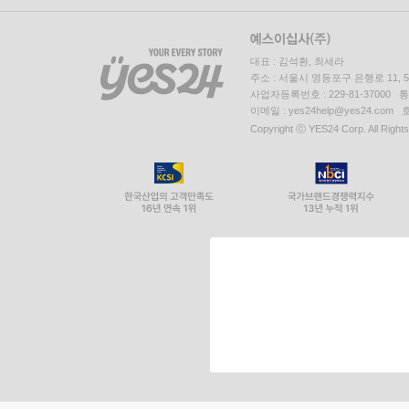
대표 : 김석환, 최세라
주소 : 서울시 영등포구 은행로 11,
사업자등록번호 : 229-81-37000 
이메일 : yes24help@yes24.c
Copyright ⓒ YES24 Corp. All Right