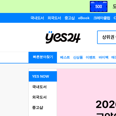
국내도서
외국도서
중고샵
eBook
크레마클럽
C
빠른분야찾기
베스트
신상품
이벤트
바이백
매
YES NOW
국내도서
외국도서
중고샵