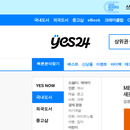
국내도서
외국도서
중고샵
eBook
크레마클럽
C
빠른분야찾기
베스트
신상품
이벤트
바이백
매
소설/시
|
에세이
YES NOW
인문
|
역사
예술
|
종교
국내도서
사회
|
과학
경제 경영
외국도서
자기계발
만화
|
라이트노벨
중고샵
여행
|
잡지
어린이