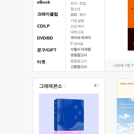
eBook
유아
|
전집
청소년
크레마클럽
요리
|
육아
가정 살림
CD/LP
건강 취미
대학교재
DVD/BD
국어와 외국어
IT 모바일
수험서 자격증
문구/GIFT
초등참고서
중등참고서
티켓
나민애 7문 
고등참고서
그래제본소
1
/5