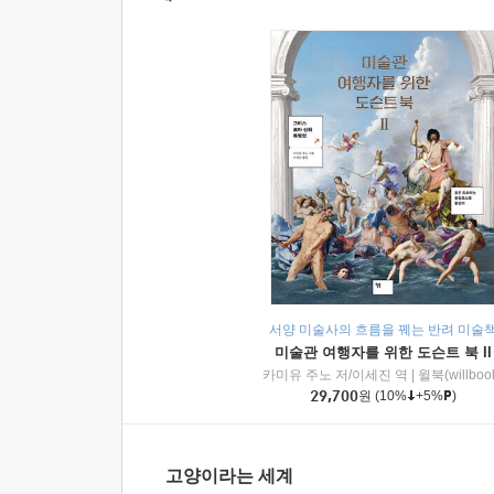
서양 미술사의 흐름을 꿰는 반려 미술
미술관 여행자를 위한 도슨트 북 II
카미유 주노 저/이세진 역
|
윌북(willboo
29,700
원
(10%
+5%
)
고양이라는 세계