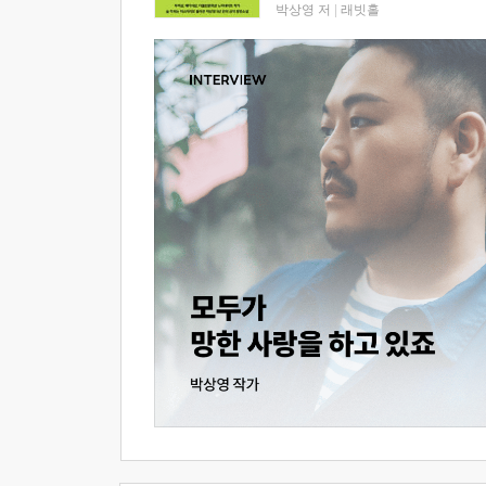
박상영 저
|
래빗홀