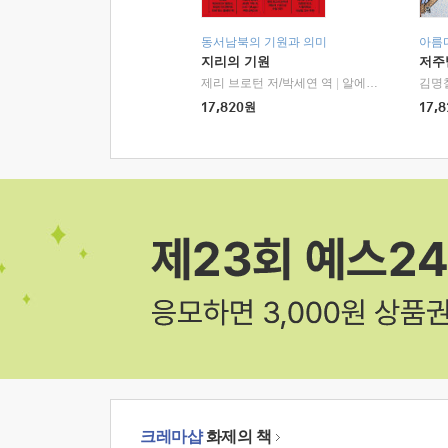
동서남북의 기원과 의미
아름
지리의 기원
저주
제리 브로턴 저/박세연 역
|
알에이치코리아(RHK)
김명
17,820
원
17,8
크레마샵
화제의 책