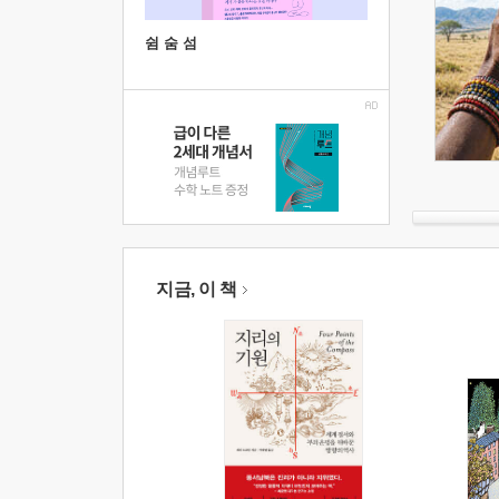
쉼 숨 섬
지금, 이 책