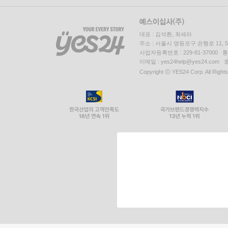
대표 : 김석환, 최세라
주소 : 서울시 영등포구 은행로 11,
사업자등록번호 : 229-81-37000 
이메일 : yes24help@yes24.c
Copyright ⓒ YES24 Corp. All Right