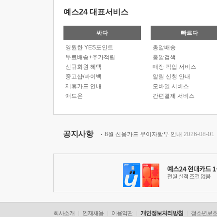
예스24 대표서비스
싸다
빠르다
영원한 YES포인트
총알배송
무료배송+추가적립
총알검색
신규회원 혜택
매장 픽업 서비스
중고샵/바이백
알림 신청 안내
제휴카드 안내
모바일 서비스
애드온
간편결제 서비스
공지사항
8월 신용카드 무이자할부 안내
2026-08-01
회사소개
인재채용
이용약관
개인정보처리방침
청소년보