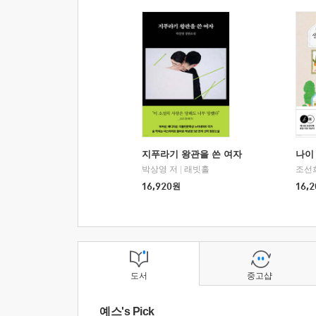
지푸라기 왕관을 쓴 여자
나이 
박상영 저
|
래빗홀
조선
16,920
원
16,2
도서
중고샵
예스's Pick