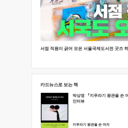
서점 직원이 긁어 모은 서울국제도서전 굿즈 하울
카드뉴스로 보는 책
박상영 『지푸라기 왕관을 쓴 
인터뷰
지푸라기 왕관을 쓴 여자