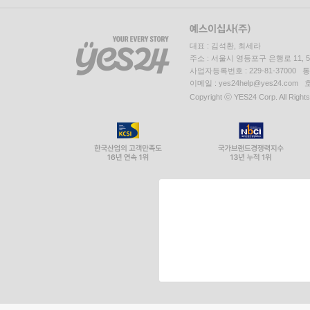
대표 : 김석환, 최세라
주소 : 서울시 영등포구 은행로 11,
사업자등록번호 : 229-81-37000 
이메일 : yes24help@yes24.c
Copyright ⓒ YES24 Corp. All Right