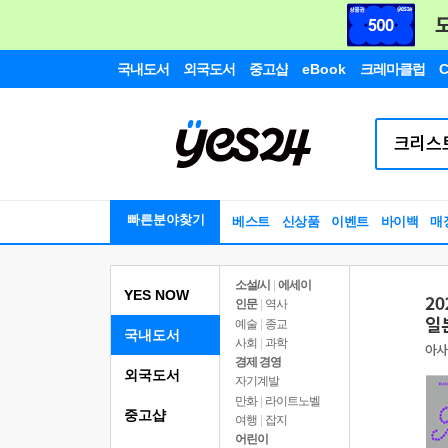
국내도서
외국도서
중고샵
eBook
크레마클럽
C
빠른분야찾기
베스트
신상품
이벤트
바이백
매
소설/시
|
에세이
YES NOW
인문
|
역사
예술
|
종교
국내도서
사회
|
과학
경제 경영
외국도서
자기계발
만화
|
라이트노벨
중고샵
여행
|
잡지
어린이