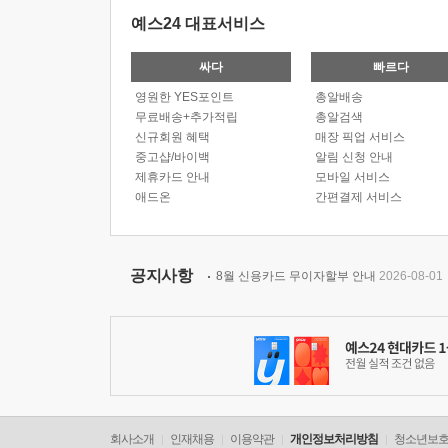
예스24 대표서비스
싸다
빠르다
영원한 YES포인트
총알배송
무료배송+추가적립
총알검색
신규회원 혜택
매장 픽업 서비스
중고샵/바이백
알림 신청 안내
제휴카드 안내
모바일 서비스
애드온
간편결제 서비스
공지사항
8월 신용카드 무이자할부 안내
2026-08-01
회사소개
인재채용
이용약관
개인정보처리방침
청소년보