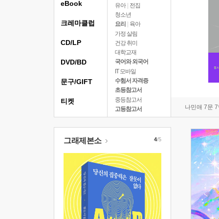
eBook
유아
|
전집
청소년
크레마클럽
요리
|
육아
가정 살림
CD/LP
건강 취미
대학교재
DVD/BD
국어와 외국어
IT 모바일
수험서 자격증
문구/GIFT
초등참고서
중등참고서
티켓
나민애 7문 
고등참고서
그래제본소
4
/5