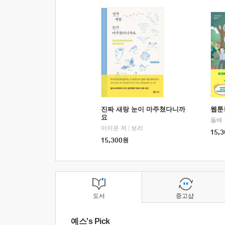
진짜 새랑 눈이 마주쳤다니까
웹툰
요
돌배
이이은 저
|
보리
15,3
15,300
원
도서
중고샵
예스's Pick