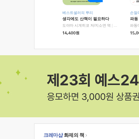
베스트셀러의 뿌리
손절
생각에도 산책이 필요하다
파동
도야마 시게히코 저/지소연 역
|
알에이치코리아(
파동
14,400
원
15,0
크레마샵
화제의 책