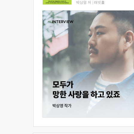
박상영 저
|
래빗홀