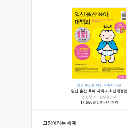
초보 부모를 위한 육아 바이블
임신 출산 육아 대백과 최신개정판
편집부 저
|
삼성출판사
17,550
원
(10%
+5%
)
고양이라는 세계