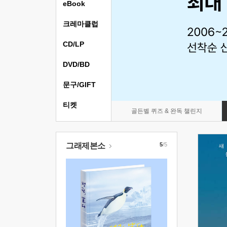
eBook
크레마클럽
CD/LP
DVD/BD
문구/GIFT
티켓
골든벨 퀴즈 & 완독 챌린지
그래제본소
5
/5