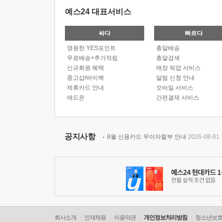
예스24 대표서비스
싸다
빠르다
영원한 YES포인트
총알배송
무료배송+추가적립
총알검색
신규회원 혜택
매장 픽업 서비스
중고샵/바이백
알림 신청 안내
제휴카드 안내
모바일 서비스
애드온
간편결제 서비스
공지사항
8월 신용카드 무이자할부 안내
2026-08-01
회사소개
인재채용
이용약관
개인정보처리방침
청소년보