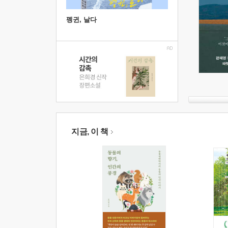
펭귄, 날다
지금, 이 책