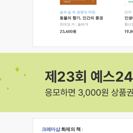
숲과 길 위 생명의 여정
단어
동물의 향기, 인간의 풍경
인생
최태영 저
|
돌베개
황선
23,400
원
19,8
크레마샵
화제의 책