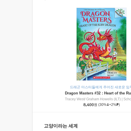
드래곤 마스터들에게 주어진 새로운 임
Tracey West/ Graham Howells (ILT)
|
Scholasti
8,400
원
(30%
+2%
)
고양이라는 세계