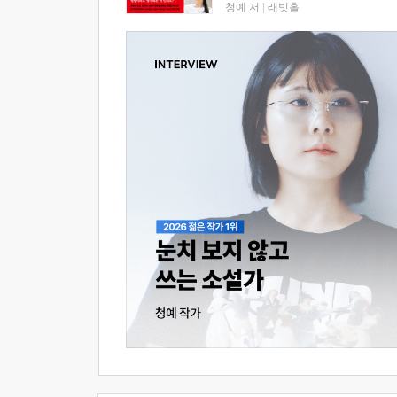
청예 저
|
래빗홀