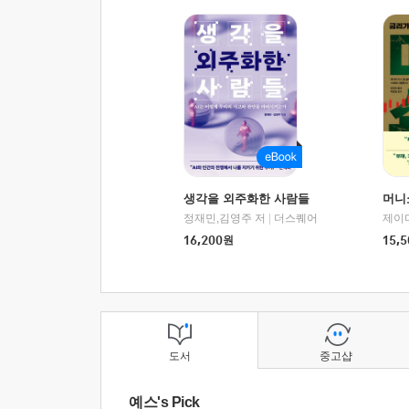
생각을 외주화한 사람들
머니
정재민,김영주 저
|
더스퀘어
16,200
원
15,5
도서
중고샵
예스's Pick