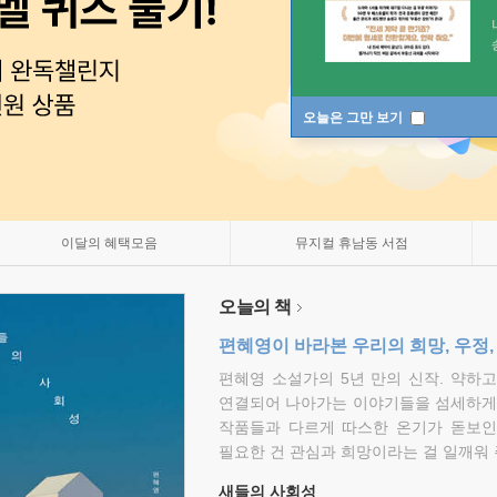
오늘은 그만 보기
이달의 혜택모음
뮤지컬 휴남동 서점
오늘의 책
편혜영이 바라본 우리의 희망, 우정,
편혜영 소설가의 5년 만의 신작. 약하
연결되어 나아가는 이야기들을 섬세하게 
작품들과 다르게 따스한 온기가 돋보인
필요한 건 관심과 희망이라는 걸 일깨워 
새들의 사회성