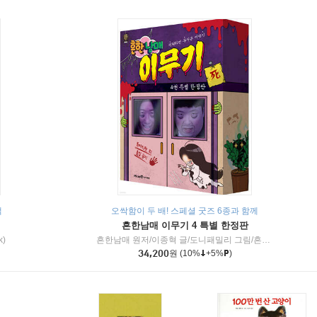
책
오싹함이 두 배! 스페셜 굿즈 6종과 함께
흔한남매 이무기 4 특별 한정판
k)
흔한남매 원저/이종혁 글/도니패밀리 그림/흔한컴퍼니 감수
34,200
원
(10%
+5%
)