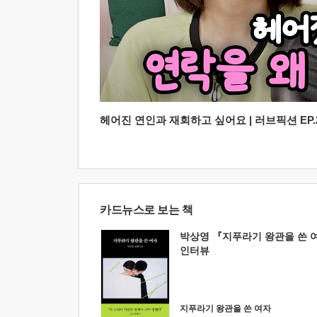
헤어진 연인과 재회하고 싶어요 | 러브픽션 EP.2
카드뉴스로 보는 책
박상영 『지푸라기 왕관을 쓴 
인터뷰
지푸라기 왕관을 쓴 여자