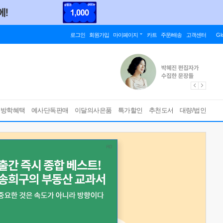
로그인
회원가입
마이페이지
카트
주문/배송
고객센터
Gl
름방학혜택
예사단독판매
이달의사은품
특가할인
추천도서
대량/법인