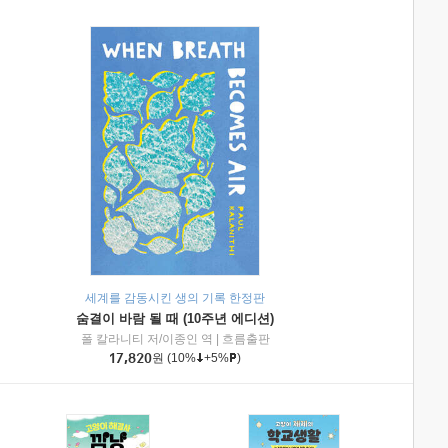
세계를 감동시킨 생의 기록 한정판
숨결이 바람 될 때 (10주년 에디션)
|
미래엔아이세움
폴 칼라니티 저/이종인 역
|
흐름출판
17,820
원
(10%
+5%
)