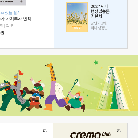
 수 있는 원칙
주가 가치투자 법칙
저
|
길벗
0
원
2
/3
3
/3