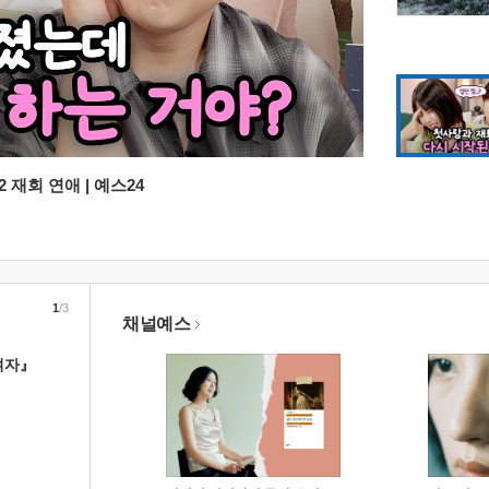
 재회 연애 | 예스24
1
/3
채널예스
여자』