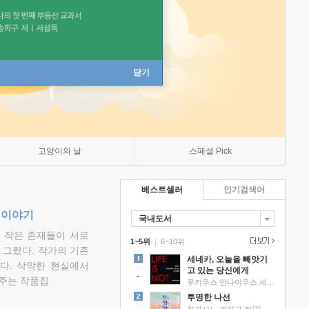
닫기
고양이의 날
스페셜 Pick
베스트셀러
인기검색어
 이야기
국내도서
고 작은 존재들이 서로
1~5위
|
6~10위
그렸다. 작가의 기존
세네카, 오늘을 빼앗기
다. 삭막한 현실에서
고 있는 당신에게
주는 작품집.
루키우스 안나이우스 세네카 저/하와이 대저택 편역
투명한 나선