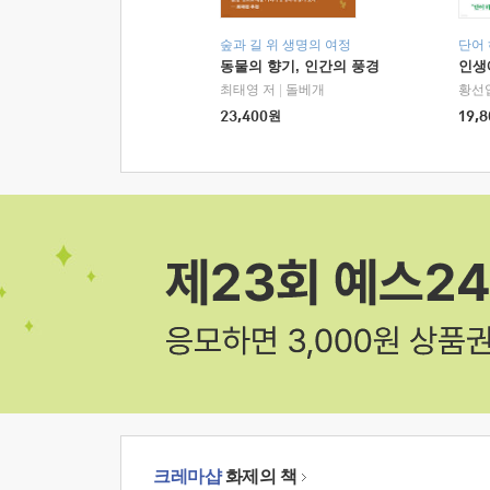
숲과 길 위 생명의 여정
단어
동물의 향기, 인간의 풍경
인생
최태영 저
|
돌베개
황선
23,400
원
19,8
크레마샵
화제의 책