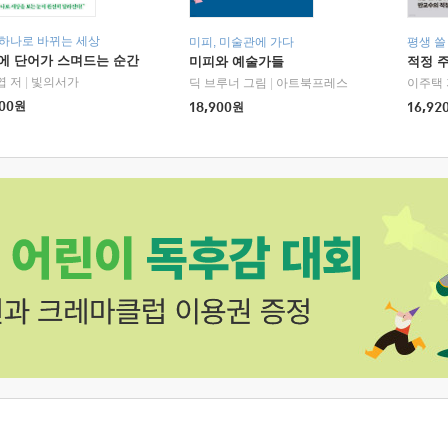
 하나로 바뀌는 세상
미피, 미술관에 가다
평생 쓸
에 단어가 스며드는 순간
미피와 예술가들
적정 
엽 저
|
빛의서가
딕 브루너 그림
|
아트북프레스
이주택 
00
원
18,900
원
16,92