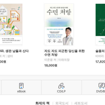
60, 생판 남들과 산다
자도 자도 피곤한 당신을 위한
슬픔의
수면 처방
희 저
|
샘터
바버라 
이준용 저
|
미래의창
00
원
17,82
18,000
원
eBook
CD/LP
DVD/
화제의 책
외국도서
세트도서