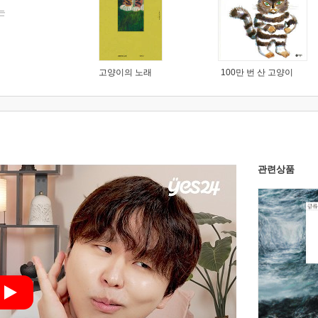
는
고양이의 노래
100만 번 산 고양이
관련상품