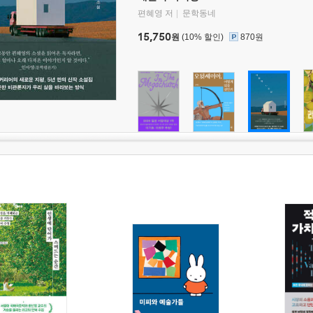
편혜영 저
문학동네
15,750
원
(10% 할인)
870원