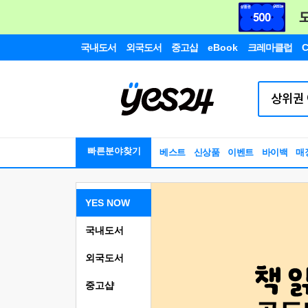
국내도서
외국도서
중고샵
eBook
크레마클럽
C
빠른분야찾기
베스트
신상품
이벤트
바이백
매
YES NOW
국내도서
외국도서
중고샵