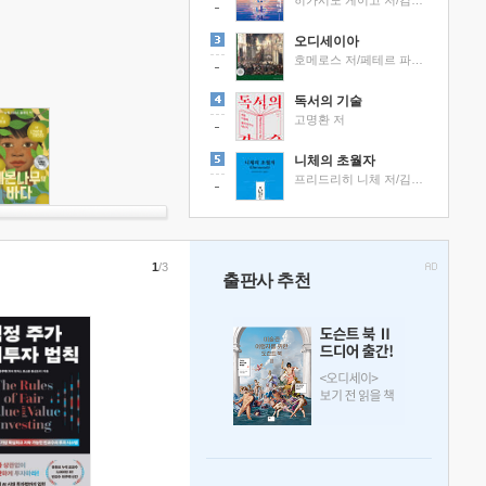
히가시노 게이고 저/김선영 역
오디세이아
호메로스 저/페테르 파울 루벤스 그림/박문재 역
독서의 기술
고명환 저
니체의 초월자
프리드리히 니체 저/김철 편역
1
/3
출판사 추천