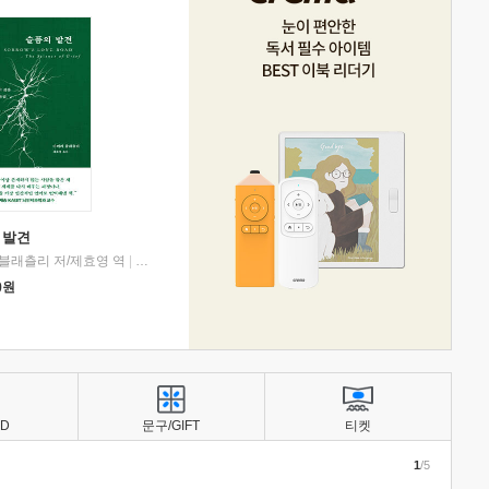
 발견
블래츨리 저/제효영 역
|
디플롯
0
원
BD
문구/GIFT
티켓
1
/5