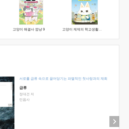
고양이 해결사 깜냥 9
고양이 제제의 학교생활 1 : 초등학생이 이렇게 힘들 줄이야
서로를 급류 속으로 끌어당기는 파멸적인 첫사랑과의 재회
급류
정대건 저
민음사