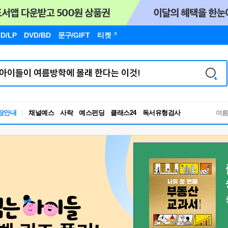
D/LP
DVD/BD
문구
/GIFT
티켓
독서유형검사
장안내
채널예스
사락
예스펀딩
클래스24
RBTI Lab
여
독서유형검사