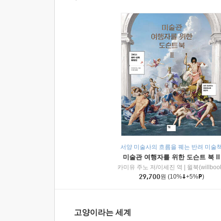
서양 미술사의 흐름을 꿰는 반려 미술
미술관 여행자를 위한 도슨트 북 II
카미유 주노 저/이세진 역
|
윌북(willboo
29,700
원
(10%
+5%
)
고양이라는 세계