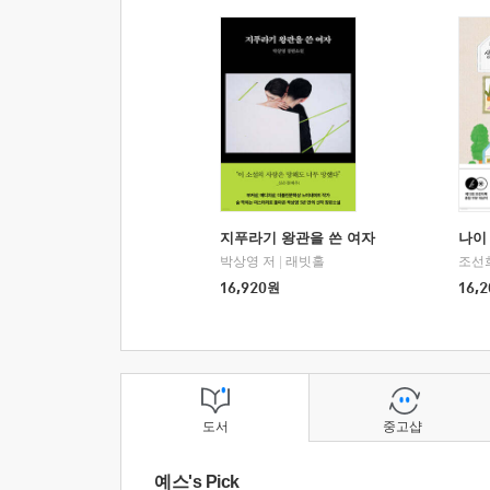
지푸라기 왕관을 쓴 여자
나이 
박상영 저
|
래빗홀
조선
16,920
원
16,2
도서
중고샵
예스's Pick