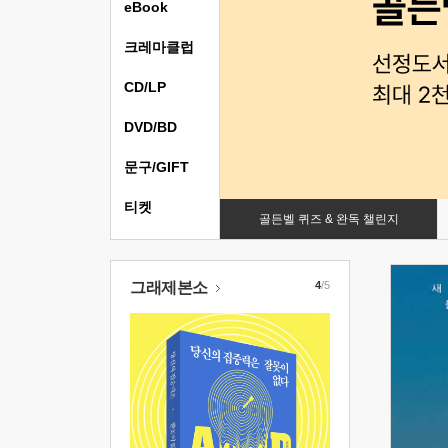
eBook
크레마클럽
CD/LP
DVD/BD
문구/GIFT
티켓
골든벨 퀴즈 & 완독 챌린지
그래제본소
4
/5