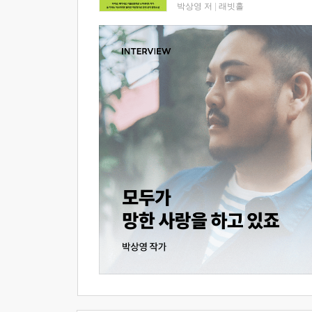
박상영 저
|
래빗홀