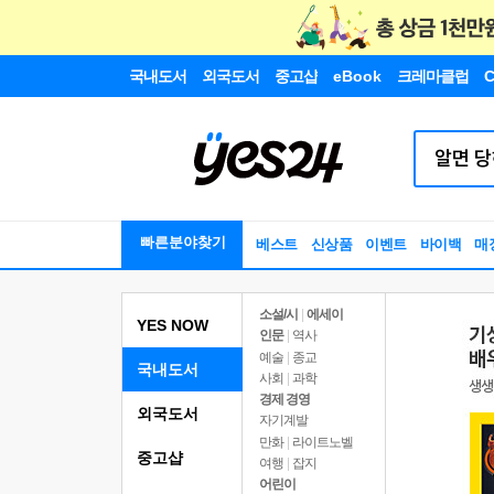
국내도서
외국도서
중고샵
eBook
크레마클럽
C
빠른분야찾기
베스트
신상품
이벤트
바이백
매
소설/시
|
에세이
YES NOW
인문
|
역사
예술
|
종교
국내도서
사회
|
과학
경제 경영
외국도서
자기계발
만화
|
라이트노벨
중고샵
여행
|
잡지
어린이