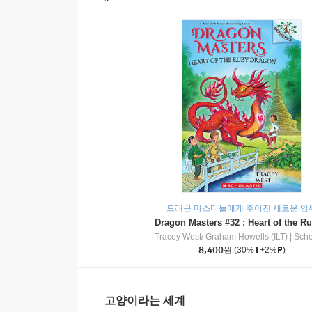
드래곤 마스터들에게 주어진 새로운 임
Tracey West/ Graham Howells (ILT)
|
Scholasti
8,400
원
(30%
+2%
)
고양이라는 세계