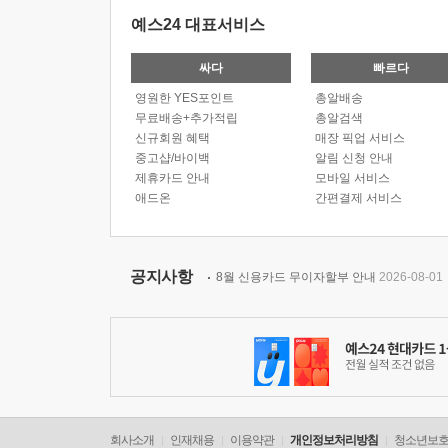
예스24 대표서비스
싸다
빠르다
영원한 YES포인트
총알배송
무료배송+추가적립
총알검색
신규회원 혜택
매장 픽업 서비스
중고샵/바이백
알림 신청 안내
제휴카드 안내
모바일 서비스
애드온
간편결제 서비스
공지사항
8월 신용카드 무이자할부 안내
2026-08-01
회사소개
인재채용
이용약관
개인정보처리방침
청소년보