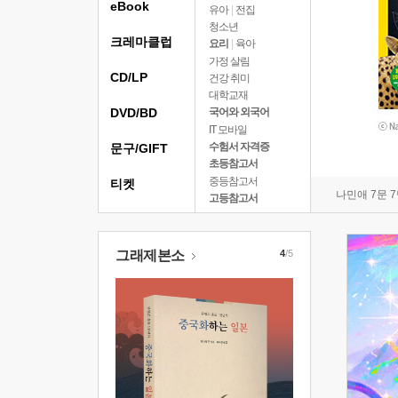
eBook
유아
|
전집
청소년
크레마클럽
요리
|
육아
가정 살림
CD/LP
건강 취미
대학교재
DVD/BD
국어와 외국어
IT 모바일
수험서 자격증
문구/GIFT
초등참고서
중등참고서
티켓
나민애 7문 
고등참고서
그래제본소
4
/5