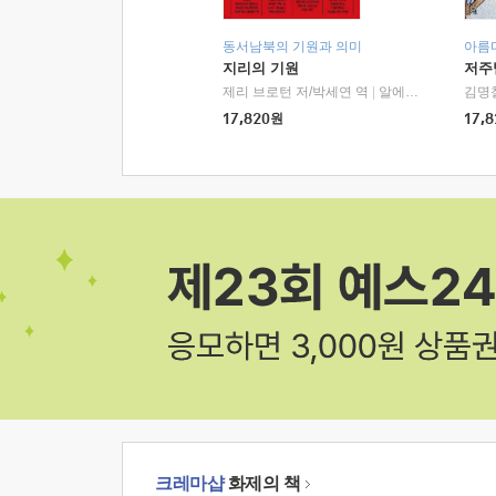
동서남북의 기원과 의미
아름
지리의 기원
저주
제리 브로턴 저/박세연 역
|
알에이치코리아(RHK)
김명
17,820
원
17,8
크레마샵
화제의 책