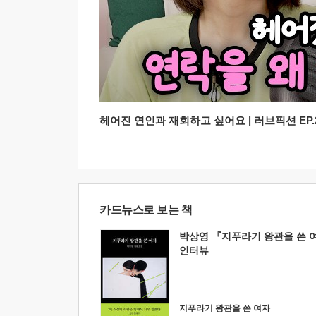
헤어진 연인과 재회하고 싶어요 | 러브픽션 EP.2
카드뉴스로 보는 책
박상영 『지푸라기 왕관을 쓴 
인터뷰
지푸라기 왕관을 쓴 여자