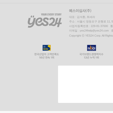
대표 : 김석환, 최세라
주소 : 서울시 영등포구 은행로 11,
사업자등록번호 : 229-81-37000 
이메일 : yes24help@yes24.c
Copyright ⓒ YES24 Corp. All Right