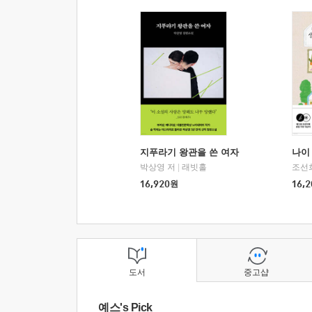
지푸라기 왕관을 쓴 여자
나이 
박상영 저
|
래빗홀
조선
16,920
원
16,2
도서
중고샵
예스's Pick