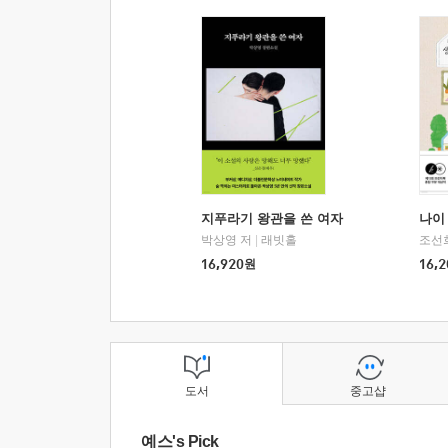
지푸라기 왕관을 쓴 여자
나이 
박상영 저
|
래빗홀
조선
16,920
원
16,2
도서
중고샵
예스's Pick