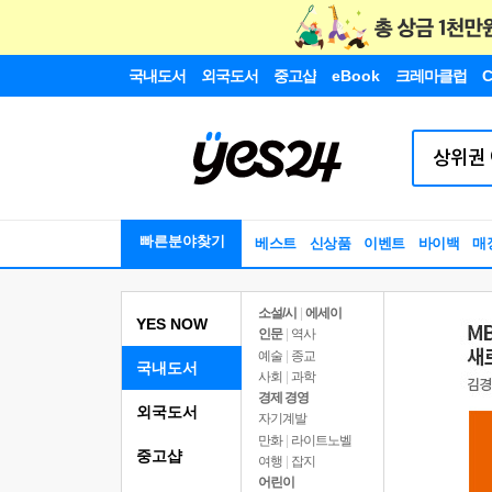
국내도서
외국도서
중고샵
eBook
크레마클럽
C
빠른분야찾기
베스트
신상품
이벤트
바이백
매
소설/시
|
에세이
YES NOW
인문
|
역사
예술
|
종교
국내도서
사회
|
과학
경제 경영
외국도서
자기계발
만화
|
라이트노벨
중고샵
여행
|
잡지
어린이