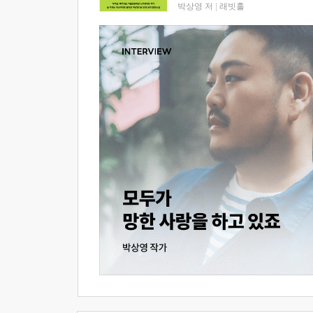
박상영 저
|
래빗홀