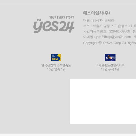
대표 : 김석환, 최세라
주소 : 서울시 영등포구 은행로 11,
사업자등록번호 : 229-81-37000 
이메일 : yes24help@yes24.c
Copyright ⓒ YES24 Corp. All Right