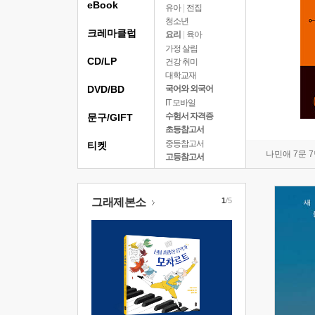
eBook
유아
|
전집
청소년
크레마클럽
요리
|
육아
가정 살림
CD/LP
건강 취미
대학교재
DVD/BD
국어와 외국어
IT 모바일
수험서 자격증
문구/GIFT
초등참고서
중등참고서
티켓
나민애 7문 
고등참고서
그래제본소
1
/5