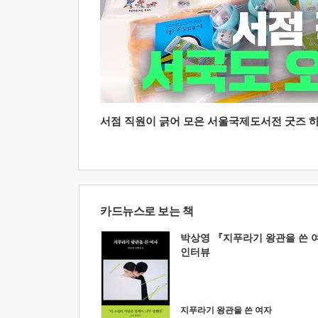
서점 직원이 긁어 모은 서울국제도서전 굿즈 하울
카드뉴스로 보는 책
박상영 『지푸라기 왕관을 쓴 
인터뷰
지푸라기 왕관을 쓴 여자