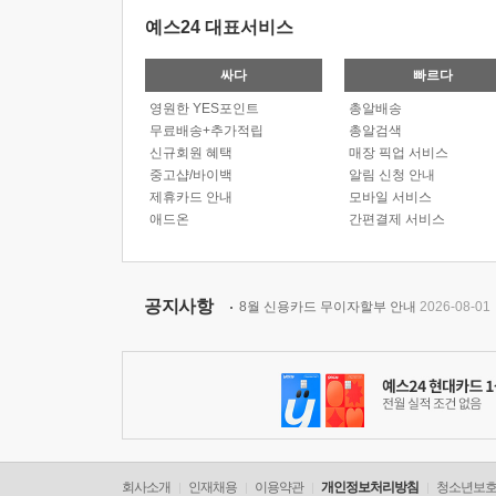
예스24 대표서비스
싸다
빠르다
영원한 YES포인트
총알배송
무료배송+추가적립
총알검색
신규회원 혜택
매장 픽업 서비스
중고샵/바이백
알림 신청 안내
제휴카드 안내
모바일 서비스
애드온
간편결제 서비스
공지사항
8월 신용카드 무이자할부 안내
2026-08-01
회사소개
인재채용
이용약관
개인정보처리방침
청소년보