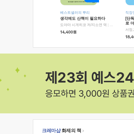
베스트셀러의 뿌리
직장
생각에도 산책이 필요하다
[단
로 
도야마 시게히코 저/지소연 역
|
알에이치코리아(
14,400
원
18,4
크레마샵
화제의 책