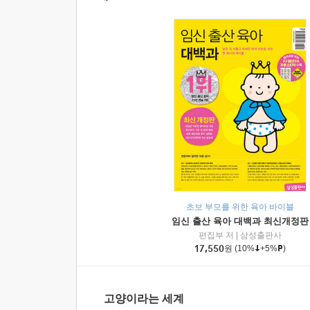
초보 부모를 위한 육아 바이블
임신 출산 육아 대백과 최신개정판
편집부 저
|
삼성출판사
17,550
원
(10%
+5%
)
고양이라는 세계