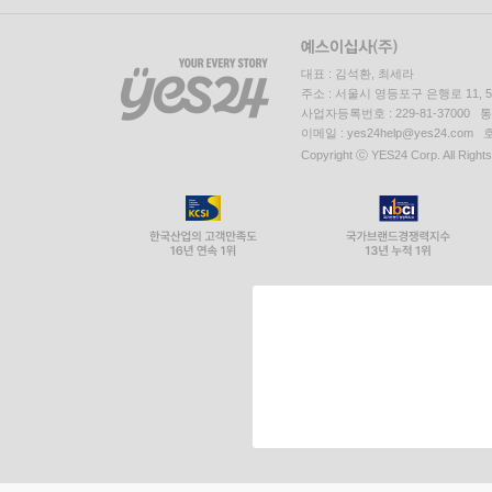
대표 : 김석환, 최세라
주소 : 서울시 영등포구 은행로 11,
사업자등록번호 : 229-81-37000 
이메일 : yes24help@yes24.c
Copyright ⓒ YES24 Corp. All Right