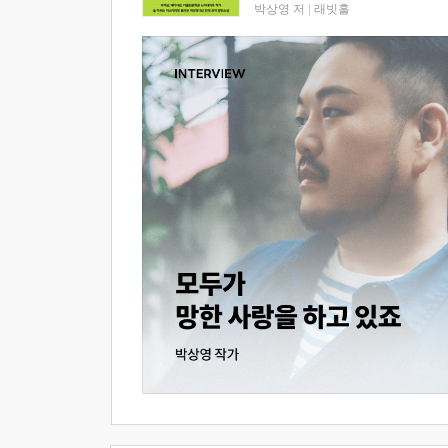
박상영 저
|
래빗홀