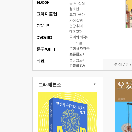
eBook
유아
|
전집
청소년
크레마클럽
요리
|
육아
가정 살림
CD/LP
건강 취미
대학교재
DVD/BD
국어와 외국어
IT 모바일
수험서 자격증
문구/GIFT
초등참고서
중등참고서
티켓
나민애 7문 
고등참고서
그래제본소
3
/5