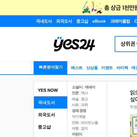
국내도서
외국도서
중고샵
eBook
크레마클럽
C
빠른분야찾기
베스트
신상품
이벤트
바이백
매
소설/시
|
에세이
YES NOW
인문
|
역사
예술
|
종교
국내도서
사회
|
과학
경제 경영
외국도서
자기계발
만화
|
라이트노벨
중고샵
여행
|
잡지
어린이