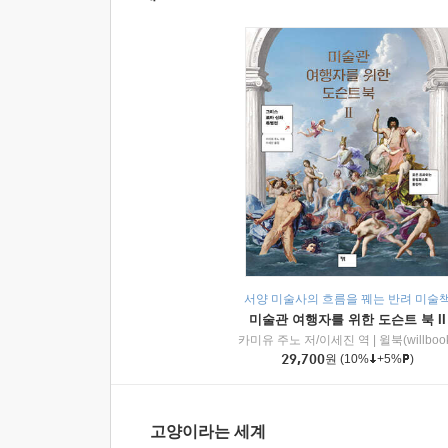
서양 미술사의 흐름을 꿰는 반려 미술
미술관 여행자를 위한 도슨트 북 II
카미유 주노 저/이세진 역
|
윌북(willboo
29,700
원
(10%
+5%
)
고양이라는 세계