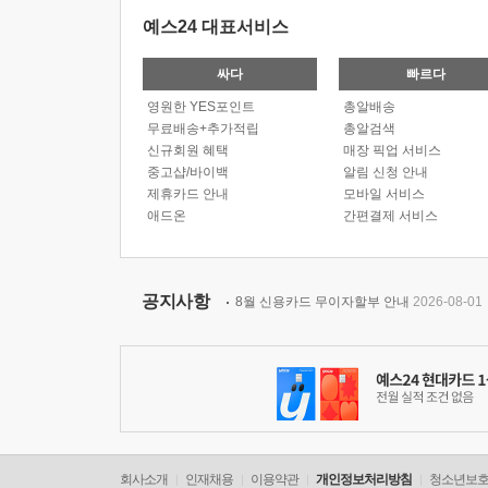
예스24 대표서비스
싸다
빠르다
영원한 YES포인트
총알배송
무료배송+추가적립
총알검색
신규회원 혜택
매장 픽업 서비스
중고샵/바이백
알림 신청 안내
제휴카드 안내
모바일 서비스
애드온
간편결제 서비스
공지사항
8월 신용카드 무이자할부 안내
2026-08-01
회사소개
인재채용
이용약관
개인정보처리방침
청소년보