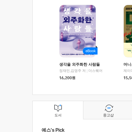
생각을 외주화한 사람들
머니
정재민,김영주 저
|
더스퀘어
16,200
원
15,5
도서
중고샵
예스's Pick