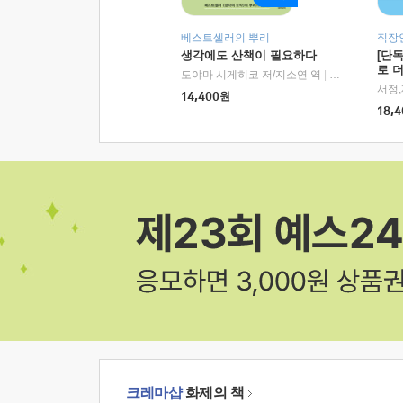
베스트셀러의 뿌리
직장
생각에도 산책이 필요하다
[단
로 
도야마 시게히코 저/지소연 역
|
알에이치코리아(
14,400
원
18,4
크레마샵
화제의 책