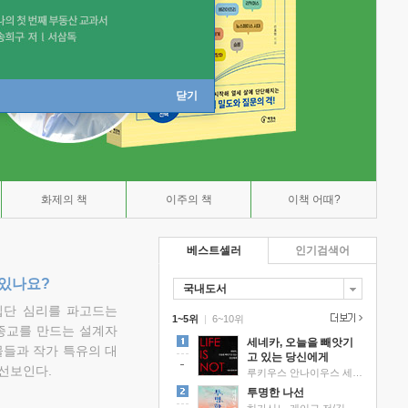
닫기
화제의 책
이주의 책
이책 어때?
베스트셀러
인기검색어
 있나요?
국내도서
집단 심리를 파고드는
1~5위
|
6~10위
 종교를 만드는 설계자
세네카, 오늘을 빼앗기
물들과 작가 특유의 대
고 있는 당신에게
선보인다.
루키우스 안나이우스 세네카 저/하와이 대저택 편역
투명한 나선