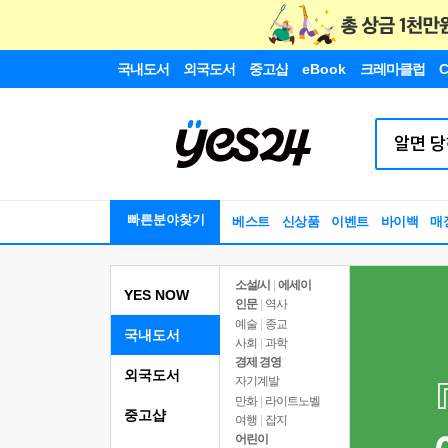
국내도서
외국도서
중고샵
eBook
크레마클럽
C
빠른분야찾기
베스트
신상품
이벤트
바이백
매
소설/시
|
에세이
YES NOW
인문
|
역사
예술
|
종교
국내도서
사회
|
과학
경제 경영
외국도서
자기계발
만화
|
라이트노벨
중고샵
여행
|
잡지
어린이