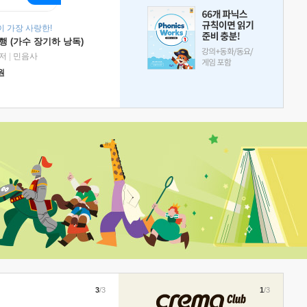
 가장 사랑한!
 (가수 장기하 낭독)
저
|
민음사
원
3
/3
1
/3