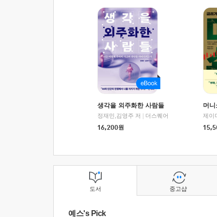
생각을 외주화한 사람들
머니
정재민,김영주 저
|
더스퀘어
16,200
원
15,5
도서
중고샵
예스's Pick