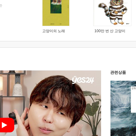
는
고양이의 노래
100만 번 산 고양이
관련상품