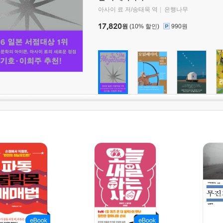
아사이 료 저/송태욱 역
은행나무
17,820
원
(10% 할인)
990원