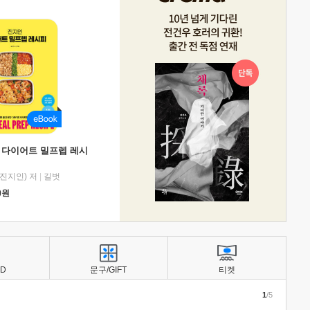
 다이어트 밀프렙 레시
진지인) 저
|
길벗
0
원
BD
문구/GIFT
티켓
1
/5