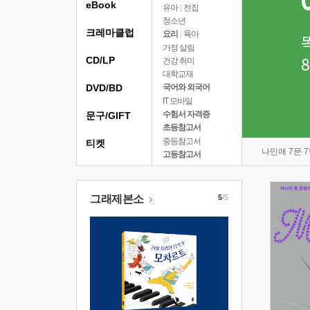
eBook
유아
|
전집
청소년
크레마클럽
요리
|
육아
가정 살림
CD/LP
건강 취미
대학교재
DVD/BD
국어와 외국어
IT 모바일
수험서 자격증
문구/GIFT
초등참고서
중등참고서
티켓
나민애 7문 
고등참고서
그래제본소
5
/5