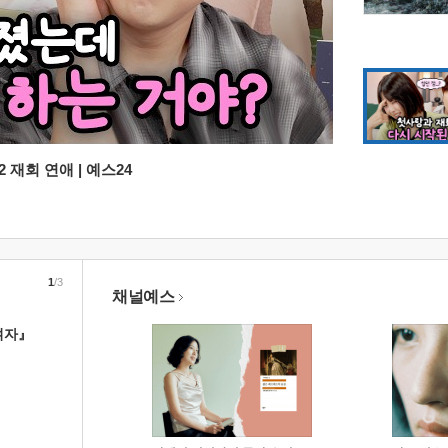
 재회 연애 | 예스24
1
/3
채널예스
여자』