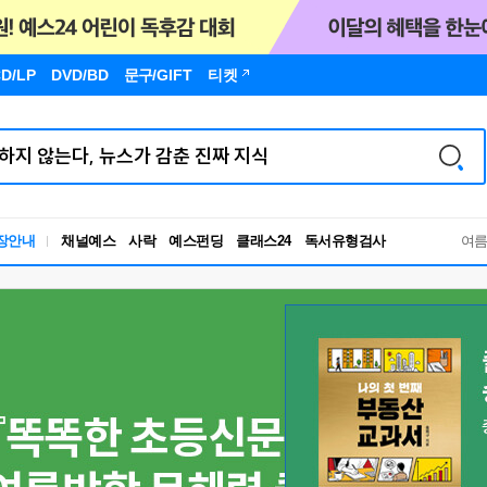
D/LP
DVD/BD
문구
/GIFT
티켓
장안내
채널예스
사락
예스펀딩
클래스24
독서유형검사
여
RBTI Lab
독서유형검사