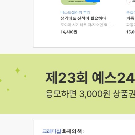
베스트셀러의 뿌리
손절
생각에도 산책이 필요하다
파동
도야마 시게히코 저/지소연 역
|
알에이치코리아(
파동
14,400
원
15,0
크레마샵
화제의 책