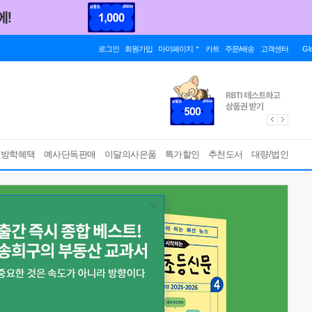
로그인
회원가입
마이페이지
카트
주문/배송
고객센터
Gl
름방학혜택
예사단독판매
이달의사은품
특가할인
추천도서
대량/법인