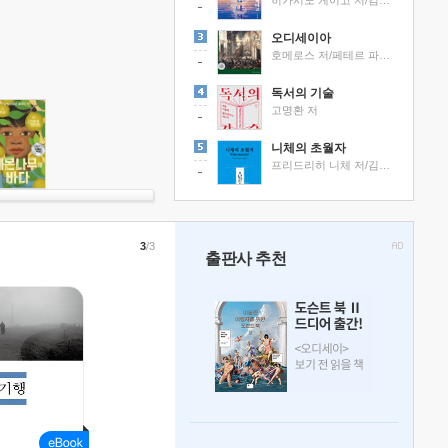
히가시노 게이고 저/김선영 역
오디세이아
호메로스 저/페테르 파울 루벤스 그림/박문재 역
독서의 기술
고명환 저
니체의 초월자
프리드리히 니체 저/김철 편역
3
/3
출판사 추천