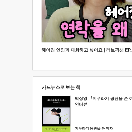
헤어진 연인과 재회하고 싶어요 | 러브픽션 EP.2
카드뉴스로 보는 책
박상영 『지푸라기 왕관을 쓴 
인터뷰
지푸라기 왕관을 쓴 여자