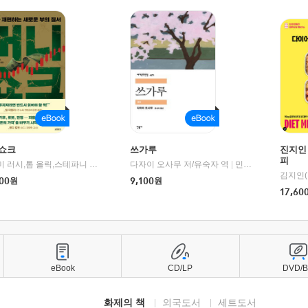
쇼크
쓰가루
진지인
피
제이미 러시,톰 올릭,스테파니 플랜더스 편저/임경은 역/박정호 감수
다자이 오사무 저/유숙자 역
|
교보문고
|
민음사
김지인(
00
원
9,100
원
17,60
eBook
CD/LP
DVD/
화제의 책
외국도서
세트도서