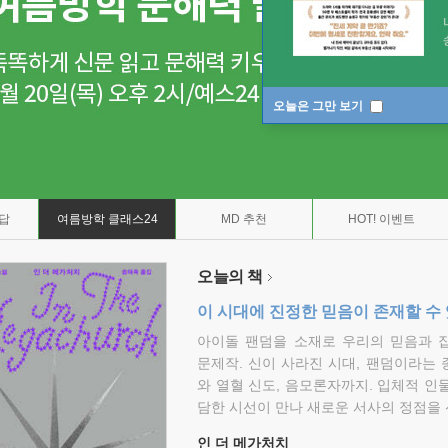
오늘은 그만 보기
7답
여름방학 클래스24
MD 추천
HOT! 이벤트
오늘의 책
이 시대에 진정한 믿음이 존재할 수
아이돌 팬덤을 소재로 우리의 믿음과 
문제작. 신이 사라진 시대, 팬덤이라는
와 열혈 신도, 음모론자까지. 입체적 인
담한 시선이 만나 새로운 서사의 정점을 
인 더 메가처치