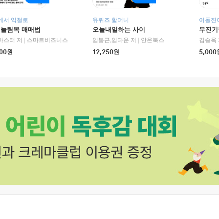
에서 익절로
유퀴즈 할머니
이동진이
 눌림목 매매법
오늘내일하는 사이
무진기행
RHK)
마스터 저
|
스마트비즈니스
임봉근,임다운 저
|
안온북스
김승옥 
00
원
12,250
원
5,000