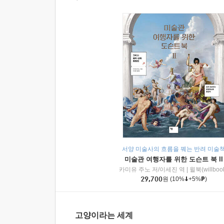
서양 미술사의 흐름을 꿰는 반려 미술
미술관 여행자를 위한 도슨트 북 II
카미유 주노 저/이세진 역
|
윌북(willboo
29,700
원
(10%
+5%
)
고양이라는 세계