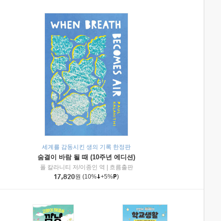
세계를 감동시킨 생의 기록 한정판
숨결이 바람 될 때 (10주년 에디션)
|
미래엔아이세움
폴 칼라니티 저/이종인 역
|
흐름출판
17,820
원
(10%
+5%
)