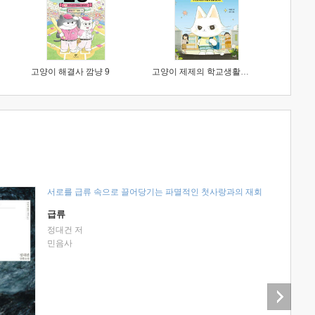
고양이 해결사 깜냥 9
고양이 제제의 학교생활 1 : 초등학생이 이렇게 힘들 줄이야
서로를 급류 속으로 끌어당기는 파멸적인 첫사랑과의 재회
급류
정대건 저
민음사