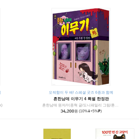
책
오싹함이 두 배! 스페셜 굿즈 6종과 함께
흔한남매 이무기 4 특별 한정판
k)
흔한남매 원저/이종혁 글/도니패밀리 그림/흔한컴퍼니 감수
34,200
원
(10%
+5%
)