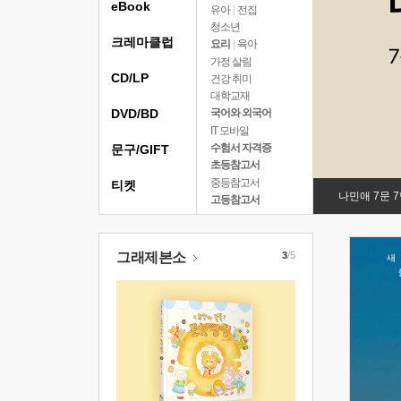
eBook
유아
|
전집
청소년
크레마클럽
요리
|
육아
가정 살림
CD/LP
건강 취미
대학교재
DVD/BD
국어와 외국어
IT 모바일
수험서 자격증
문구/GIFT
초등참고서
중등참고서
티켓
나민애 7문 
고등참고서
그래제본소
3
/5