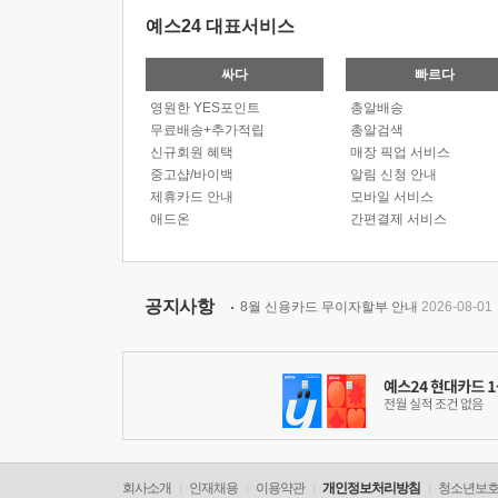
예스24 대표서비스
싸다
빠르다
영원한 YES포인트
총알배송
무료배송+추가적립
총알검색
신규회원 혜택
매장 픽업 서비스
중고샵/바이백
알림 신청 안내
제휴카드 안내
모바일 서비스
애드온
간편결제 서비스
공지사항
8월 신용카드 무이자할부 안내
2026-08-01
회사소개
인재채용
이용약관
개인정보처리방침
청소년보