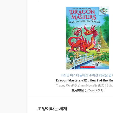
드래곤 마스터들에게 주어진 새로운 임
Tracey West/ Graham Howells (ILT)
|
Scholasti
8,400
원
(30%
+2%
)
고양이라는 세계