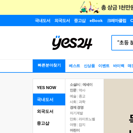
국내도서
외국도서
중고샵
eBook
크레마클럽
C
빠른분야찾기
베스트
신상품
이벤트
바이백
매
소설/시
|
에세이
YES NOW
인문
|
역사
예술
|
종교
국내도서
사회
|
과학
경제 경영
외국도서
자기계발
만화
|
라이트노벨
중고샵
여행
|
잡지
어린이