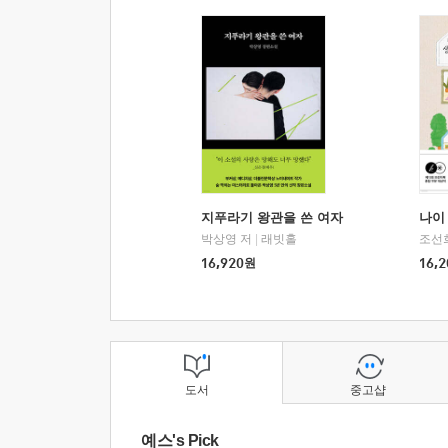
지푸라기 왕관을 쓴 여자
나이 
박상영 저
|
래빗홀
조선
16,920
원
16,2
도서
중고샵
예스's Pick