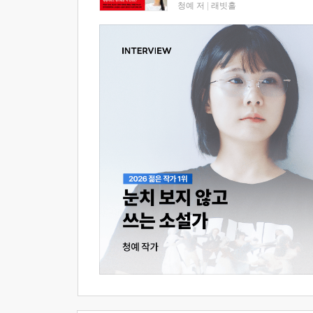
청예 저
|
래빗홀