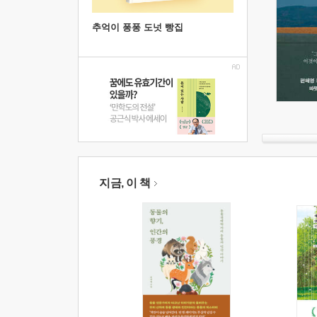
추억이 퐁퐁 도넛 빵집
지금, 이 책