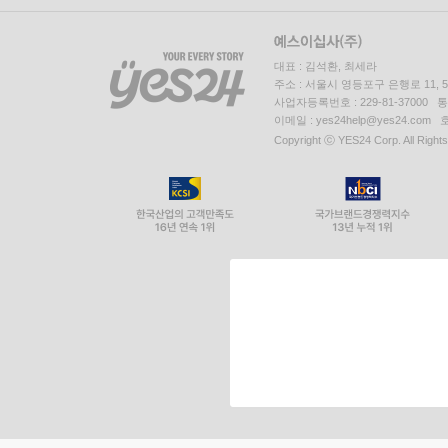
대표 : 김석환, 최세라
주소 : 서울시 영등포구 은행로 11,
사업자등록번호 : 229-81-37000 
이메일 : yes24help@yes24.c
Copyright ⓒ YES24 Corp. All Right