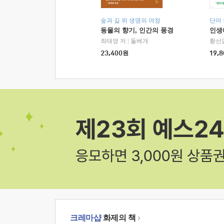
숲과 길 위 생명의 여정
단어
동물의 향기, 인간의 풍경
인생
최태영 저
|
돌베개
황선
23,400
원
19,8
크레마샵
화제의 책