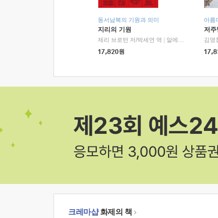
동서남북의 기원과 의미
아름
지리의 기원
저주
제리 브로턴 저/박세연 역
|
알에이치코리아(RHK)
김명
17,820
원
17,8
크레마샵
화제의 책