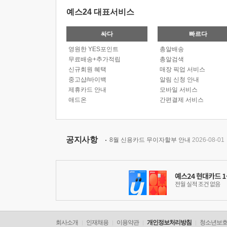
예스24 대표서비스
싸다
빠르다
영원한 YES포인트
총알배송
무료배송+추가적립
총알검색
신규회원 혜택
매장 픽업 서비스
중고샵/바이백
알림 신청 안내
제휴카드 안내
모바일 서비스
애드온
간편결제 서비스
공지사항
8월 신용카드 무이자할부 안내
2026-08-01
회사소개
인재채용
이용약관
개인정보처리방침
청소년보