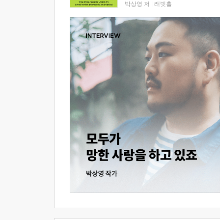
박상영 저
|
래빗홀