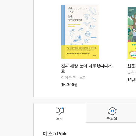
진짜 새랑 눈이 마주쳤다니까
웹툰
요
돌배
이이은 저
|
보리
15,3
15,300
원
도서
중고샵
예스's Pick