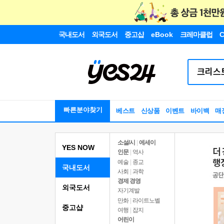
국내도서
외국도서
중고샵
eBook
크레마클럽
C
빠른분야찾기
베스트
신상품
이벤트
바이백
매
소설/시
|
에세이
YES NOW
인문
|
역사
예술
|
종교
국내도서
사회
|
과학
경제 경영
외국도서
자기계발
만화
|
라이트노벨
중고샵
여행
|
잡지
어린이