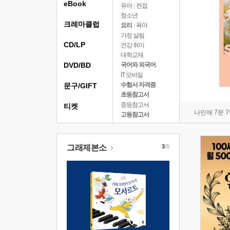
eBook
유아
|
전집
청소년
크레마클럽
요리
|
육아
가정 살림
CD/LP
건강 취미
대학교재
DVD/BD
국어와 외국어
IT 모바일
수험서 자격증
문구/GIFT
초등참고서
중등참고서
티켓
나민애 7문 
고등참고서
그래제본소
3
/5