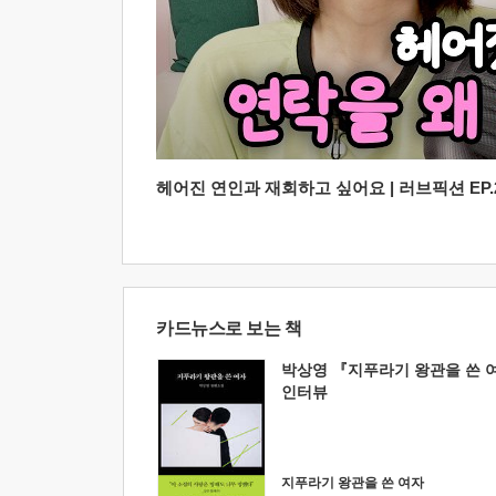
헤어진 연인과 재회하고 싶어요 | 러브픽션 EP.2
카드뉴스로 보는 책
박상영 『지푸라기 왕관을 쓴 
인터뷰
지푸라기 왕관을 쓴 여자