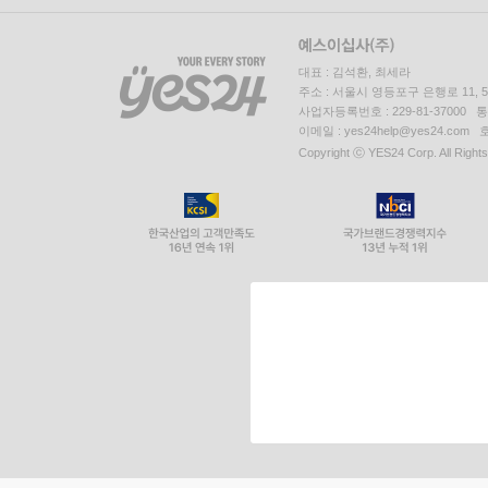
대표 : 김석환, 최세라
주소 : 서울시 영등포구 은행로 11,
사업자등록번호 : 229-81-37000 
이메일 : yes24help@yes24.c
Copyright ⓒ YES24 Corp. All Right