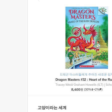
드래곤 마스터들에게 주어진 새로운 임
Tracey West/ Graham Howells (ILT)
|
Scholasti
8,400
원
(30%
+2%
)
고양이라는 세계