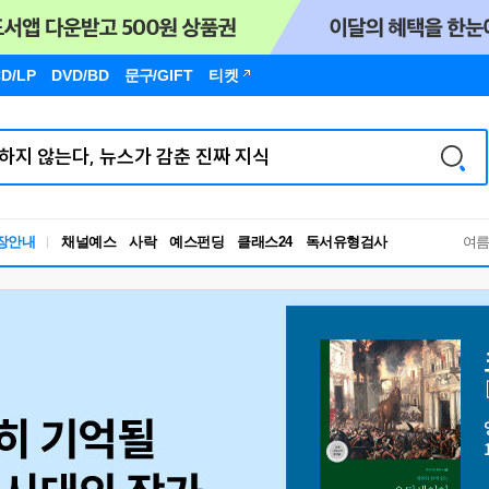
D/LP
DVD/BD
문구
/GIFT
티켓
장안내
채널예스
사락
예스펀딩
클래스24
독서유형검사
여
RBTI Lab
독서유형검사