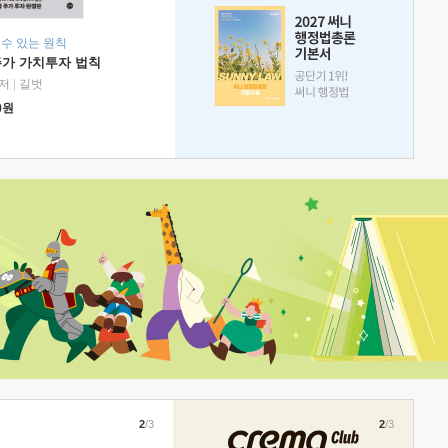
 수 있는 원칙
주가 가치투자 법칙
저
|
길벗
0
원
2
/3
2
/3