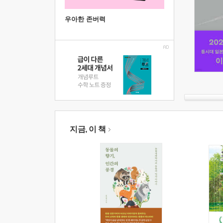
우아한 존버력
지금, 이 책