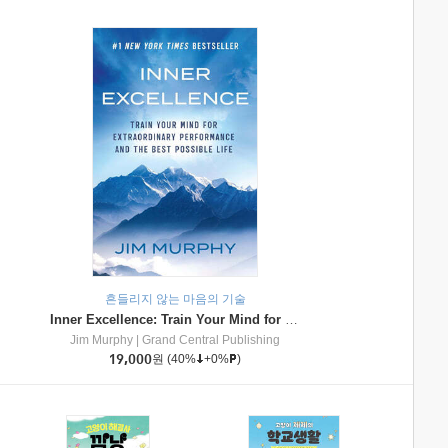
흔들리지 않는 마음의 기술
Inner Excellence: Train Your Mind for Extraordinary Performance and the Best Possible Life
Jim Murphy
|
Grand Central Publishing
19,000
원
(40%
+0%
)