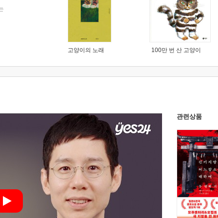
는
고양이의 노래
100만 번 산 고양이
관련상품