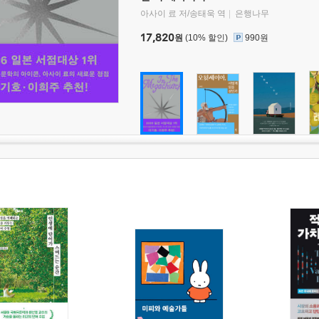
아사이 료 저/송태욱 역
은행나무
17,820
원
(10% 할인)
990원