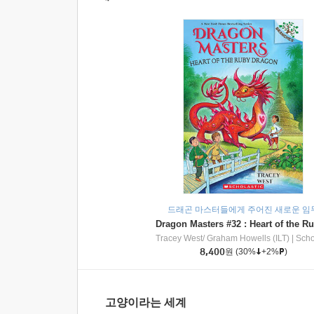
드래곤 마스터들에게 주어진 새로운 임
Tracey West/ Graham Howells (ILT)
|
Scholasti
8,400
원
(30%
+2%
)
고양이라는 세계