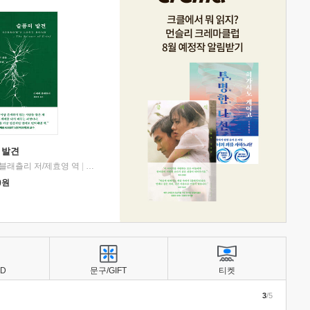
 발견
블래츨리 저/제효영 역
|
디플롯
0
원
BD
문구/GIFT
티켓
3
/5