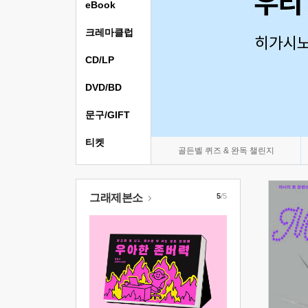
eBook
크레마클럽
CD/LP
DVD/BD
문구/GIFT
티켓
골든벨 퀴즈 & 완독 챌린지
그래제본소
5
/5