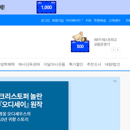
로그인
회원가입
마이페이지
카트
주문/배송
고객센터
Gl
름방학혜택
예사단독판매
이달의사은품
특가할인
추천도서
대량/법인