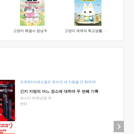
고양이 해결사 깜냥 9
고양이 제제의 학교생활 1 : 초등학생이 이렇게 힘들 줄이야
모큐멘터리&오컬트 호러의 새 지평을 연 화제작!
긴키 지방의 어느 장소에 대하여 두 번째 기록
세스지 저/전선영 역
반타