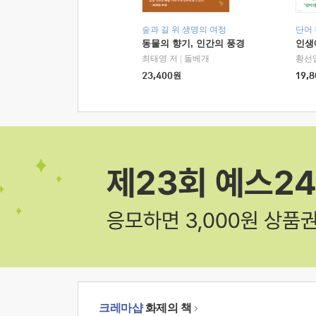
숲과 길 위 생명의 여정
단어
동물의 향기, 인간의 풍경
인생
최태영 저
|
돌베개
황선
23,400
원
19,8
크레마샵
화제의 책