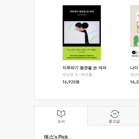
지푸라기 왕관을 쓴 여자
나이 
박상영 저
|
래빗홀
조선
16,920
원
16,2
도서
중고샵
예스's Pick