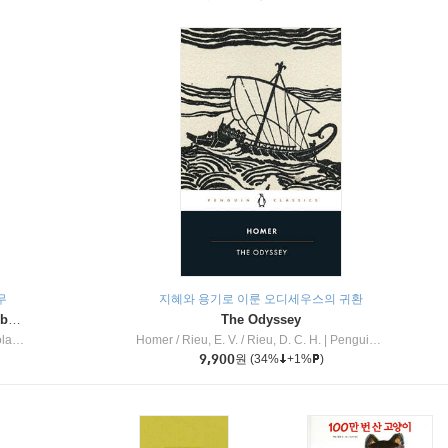
무
지혜와 용기로 이룬 오디세우스의 귀환
Dragon Masters #32 : Heart of the Ruby Dragon (A Branches Book)
The Odyssey
c Inc
Homer / Rieu, E. V. / Rieu, D. C. H.
|
Penguin Group
9,900
원
(34%
+1%
)