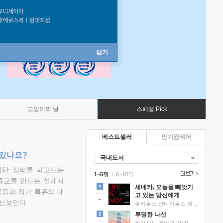
닫기
고양이의 날
스페셜 Pick
베스트셀러
인기검색어
 있나요?
국내도서
집단 심리를 파고드는
1~5위
|
6~10위
 종교를 만드는 설계자
세네카, 오늘을 빼앗기
물들과 작가 특유의 대
고 있는 당신에게
선보인다.
루키우스 안나이우스 세네카 저/하와이 대저택 편역
투명한 나선