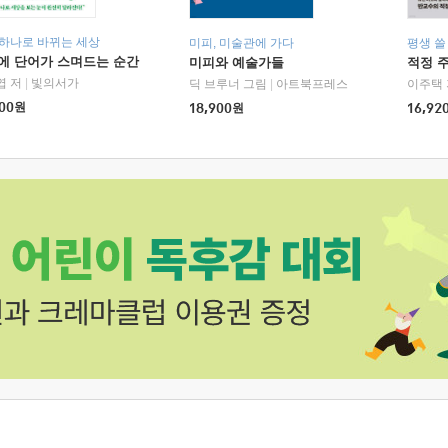
 하나로 바뀌는 세상
미피, 미술관에 가다
평생 쓸
에 단어가 스며드는 순간
미피와 예술가들
적정 
엽 저
|
빛의서가
딕 브루너 그림
|
아트북프레스
이주택 
00
원
18,900
원
16,92