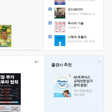
히가시노 게이고 저/김선영 역
오디세이아
호메로스 저/페테르 파울 루벤스 그림/박문재 역
독서의 기술
고명환 저
니체의 초월자
프리드리히 니체 저/김철 편역
1
/3
출판사 추천