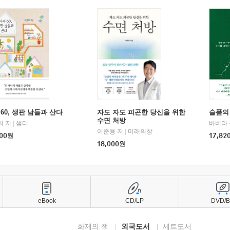
60, 생판 남들과 산다
자도 자도 피곤한 당신을 위한
슬픔의
수면 처방
희 저
|
샘터
바버라 
이준용 저
|
미래의창
00
원
17,82
18,000
원
eBook
CD/LP
DVD/
화제의 책
외국도서
세트도서