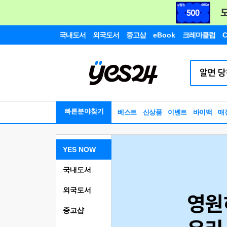
국내도서
외국도서
중고샵
eBook
크레마클럽
C
빠른분야찾기
베스트
신상품
이벤트
바이백
매
YES NOW
국내도서
외국도서
중고샵