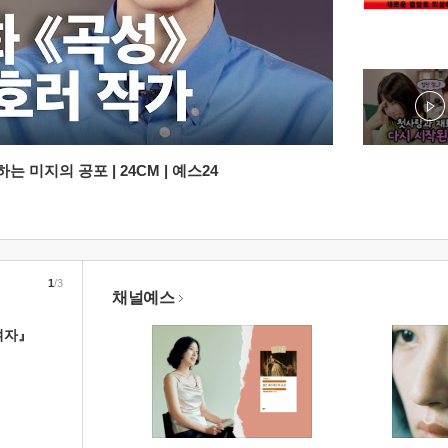
 미지의 공포 | 24CM | 예스24
1
/3
채널예스
여자』