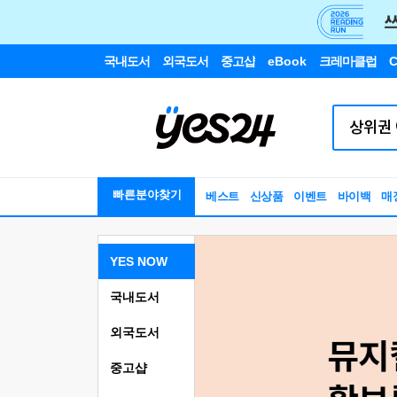
국내도서
외국도서
중고샵
eBook
크레마클럽
C
빠른분야찾기
베스트
신상품
이벤트
바이백
매
YES NOW
국내도서
외국도서
중고샵