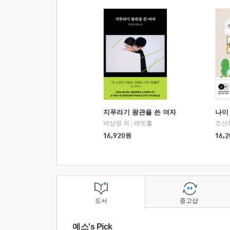
지푸라기 왕관을 쓴 여자
나이 
박상영 저
|
래빗홀
조선
16,920
원
16,2
도서
중고샵
예스's Pick