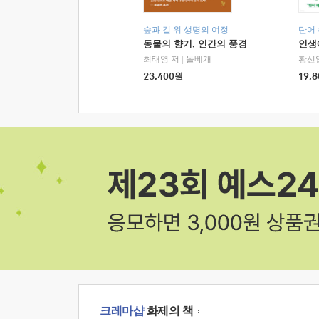
숲과 길 위 생명의 여정
단어
동물의 향기, 인간의 풍경
인생
최태영 저
|
돌베개
황선
23,400
원
19,8
크레마샵
화제의 책