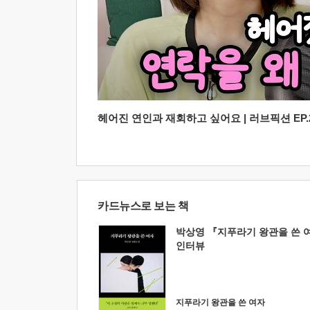
헤어진 연인과 재회하고 싶어요 | 러브픽션 EP.2
카드뉴스로 보는 책
박상영 『지푸라기 왕관을 쓴 
인터뷰
지푸라기 왕관을 쓴 여자