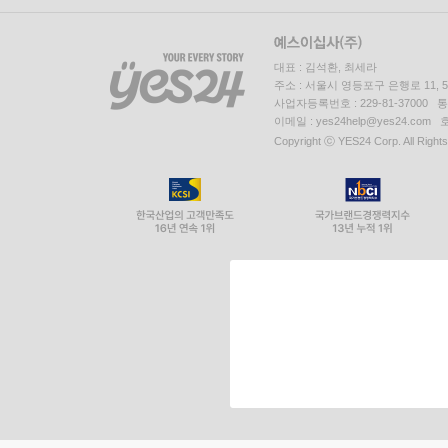
대표 : 김석환, 최세라
주소 : 서울시 영등포구 은행로 11,
사업자등록번호 : 229-81-37000 
이메일 : yes24help@yes24.c
Copyright ⓒ YES24 Corp. All Right