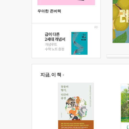
우아한 존버력
지금, 이 책