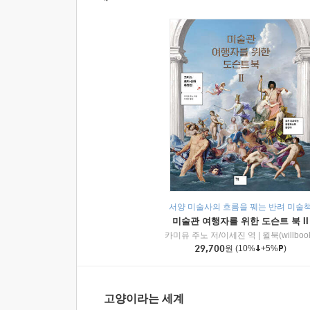
서양 미술사의 흐름을 꿰는 반려 미술
미술관 여행자를 위한 도슨트 북 II
카미유 주노 저/이세진 역
|
윌북(willboo
29,700
원
(10%
+5%
)
고양이라는 세계