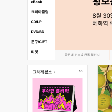
eBook
크레마클럽
CD/LP
DVD/BD
문구/GIFT
티켓
골든벨 퀴즈 & 완독 챌린지
그래제본소
5
/5