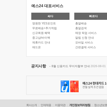
예스24 대표서비스
싸다
빠르다
영원한 YES포인트
총알배송
무료배송+추가적립
총알검색
신규회원 혜택
매장 픽업 서비스
중고샵/바이백
알림 신청 안내
제휴카드 안내
모바일 서비스
애드온
간편결제 서비스
공지사항
8월 신용카드 무이자할부 안내
2026-08-01
회사소개
인재채용
이용약관
개인정보처리방침
청소년보