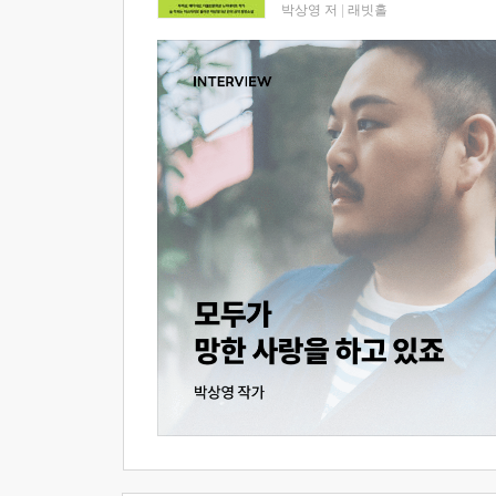
박상영 저
|
래빗홀