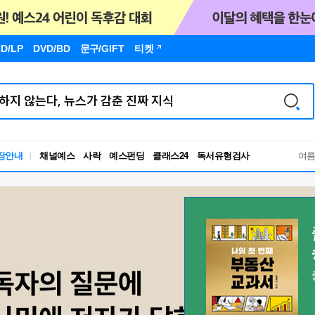
D/LP
DVD/BD
문구
/GIFT
티켓
독서유형검사
장안내
채널예스
사락
예스펀딩
클래스24
RBTI Lab
여
독서유형검사