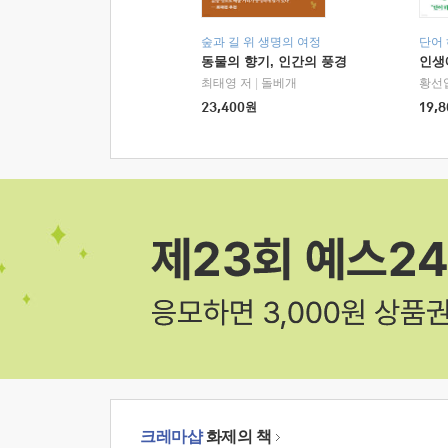
숲과 길 위 생명의 여정
단어
동물의 향기, 인간의 풍경
인생
최태영 저
|
돌베개
황선
23,400
원
19,8
크레마샵
화제의 책