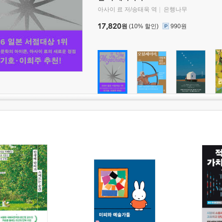
아사이 료 저/송태욱 역
은행나무
17,820
원
(10% 할인)
990원