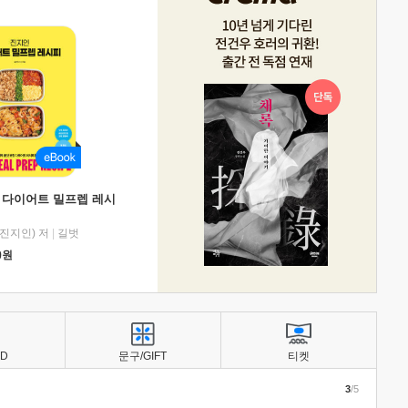
 다이어트 밀프렙 레시
진지인) 저
|
길벗
0
원
BD
문구/GIFT
티켓
3
/5