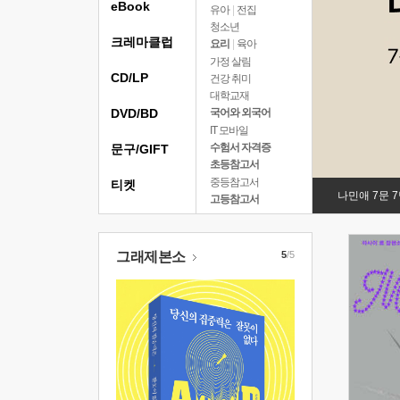
eBook
유아
|
전집
청소년
크레마클럽
요리
|
육아
가정 살림
CD/LP
건강 취미
대학교재
DVD/BD
국어와 외국어
IT 모바일
수험서 자격증
문구/GIFT
초등참고서
중등참고서
티켓
나민애 7문 
고등참고서
그래제본소
5
/5