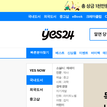
국내도서
외국도서
중고샵
eBook
크레마클럽
C
빠른분야찾기
베스트
신상품
이벤트
바이백
매
소설/시
|
에세이
YES NOW
인문
|
역사
예술
|
종교
국내도서
사회
|
과학
경제 경영
외국도서
자기계발
만화
|
라이트노벨
중고샵
여행
|
잡지
어린이