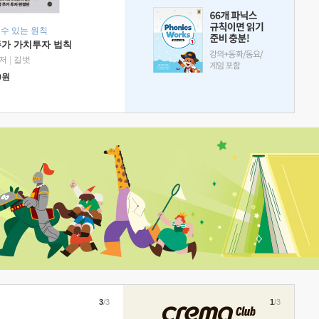
 수 있는 원칙
주가 가치투자 법칙
저
|
길벗
0
원
3
/3
1
/3