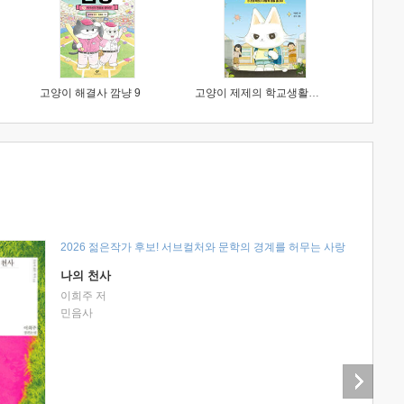
고양이 해결사 깜냥 9
고양이 제제의 학교생활 1 : 초등학생이 이렇게 힘들 줄이야
2026 젊은작가 후보! 서브컬처와 문학의 경계를 허무는 사랑
나의 천사
이희주 저
민음사