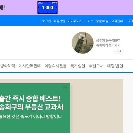
로그인
회원가입
마이페이지
카트
주문/배송
고객센터
Gl
름방학혜택
예사단독판매
이달의사은품
특가할인
추천도서
대량/법인