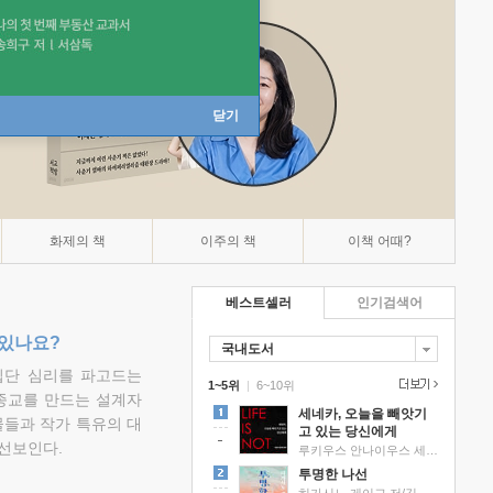
닫기
화제의 책
이주의 책
이책 어때?
베스트셀러
인기검색어
 있나요?
국내도서
집단 심리를 파고드는
1~5위
|
6~10위
 종교를 만드는 설계자
세네카, 오늘을 빼앗기
물들과 작가 특유의 대
고 있는 당신에게
선보인다.
루키우스 안나이우스 세네카 저/하와이 대저택 편역
투명한 나선