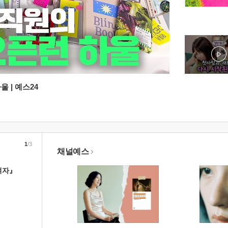
 | 예스24
1
/3
채널예스
여자』