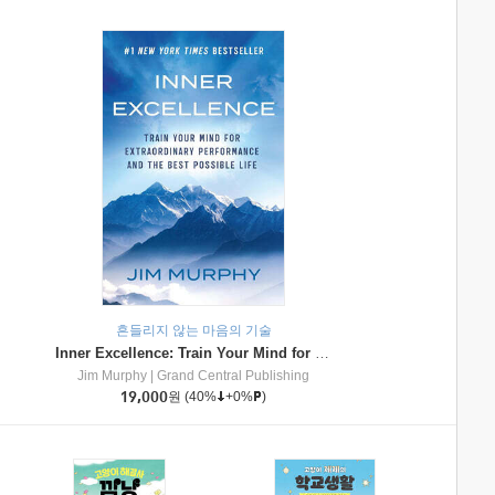
흔들리지 않는 마음의 기술
Inner Excellence: Train Your Mind for Extraordinary Performance and the Best Possible Life
Jim Murphy
|
Grand Central Publishing
19,000
원
(40%
+0%
)