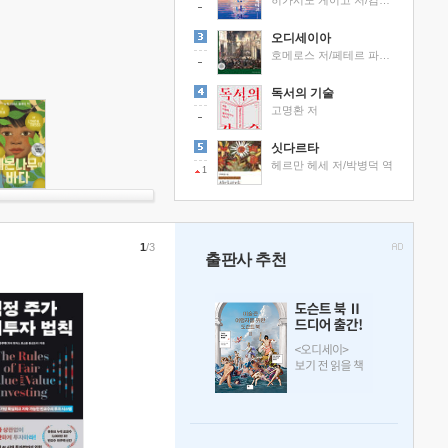
히가시노 게이고 저/김선영 역
오디세이아
호메로스 저/페테르 파울 루벤스 그림/박문재 역
독서의 기술
고명환 저
싯다르타
헤르만 헤세 저/박병덕 역
1
1
/3
출판사 추천