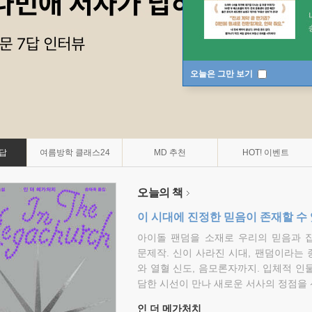
오늘은 그만 보기
7답
여름방학 클래스24
MD 추천
HOT! 이벤트
오늘의 책
이 시대에 진정한 믿음이 존재할 수
아이돌 팬덤을 소재로 우리의 믿음과 
문제작. 신이 사라진 시대, 팬덤이라는
와 열혈 신도, 음모론자까지. 입체적 인
담한 시선이 만나 새로운 서사의 정점을 
인 더 메가처치