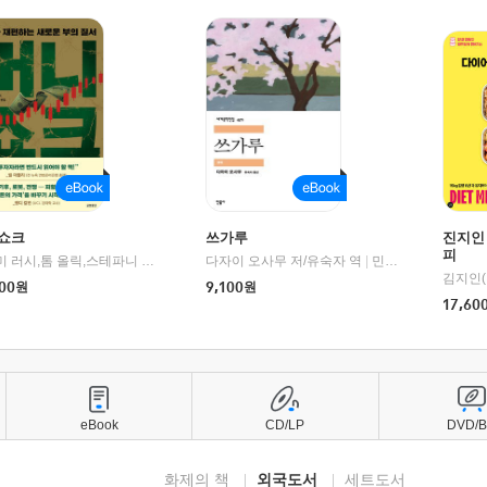
쇼크
쓰가루
진지인
피
제이미 러시,톰 올릭,스테파니 플랜더스 편저/임경은 역/박정호 감수
다자이 오사무 저/유숙자 역
|
교보문고
|
민음사
김지인(
00
원
9,100
원
17,60
eBook
CD/LP
DVD/
화제의 책
외국도서
세트도서