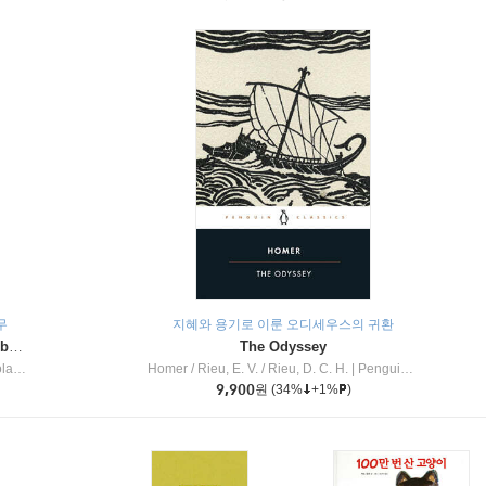
무
지혜와 용기로 이룬 오디세우스의 귀환
Dragon Masters #32 : Heart of the Ruby Dragon (A Branches Book)
The Odyssey
c Inc
Homer / Rieu, E. V. / Rieu, D. C. H.
|
Penguin Group
9,900
원
(34%
+1%
)