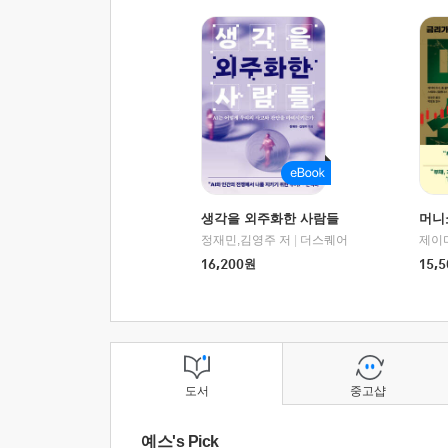
생각을 외주화한 사람들
머니
정재민,김영주 저
|
더스퀘어
16,200
원
15,5
도서
중고샵
예스's Pick