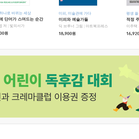
 하나로 바뀌는 세상
미피, 미술관에 가다
평생 쓸
에 단어가 스며드는 순간
미피와 예술가들
적정 
엽 저
|
빛의서가
딕 브루너 그림
|
아트북프레스
이주택 
00
원
18,900
원
16,92