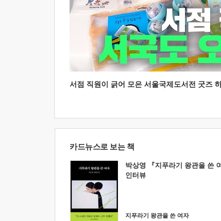
서점 직원이 긁어 모은 서울국제도서전 굿즈 하울
카드뉴스로 보는 책
박상영 『지푸라기 왕관을 쓴 
인터뷰
지푸라기 왕관을 쓴 여자