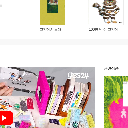
는
고양이의 노래
100만 번 산 고양이
관련상품