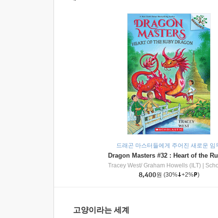
드래곤 마스터들에게 주어진 새로운 임
Tracey West/ Graham Howells (ILT)
|
Scholasti
8,400
원
(30%
+2%
)
고양이라는 세계