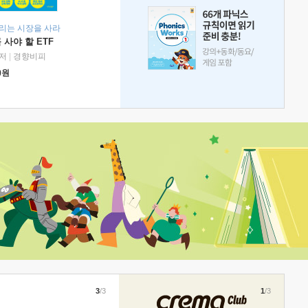
리는 시장을 사라
 사야 할 ETF
저
|
경향비피
0
원
3
/3
1
/3