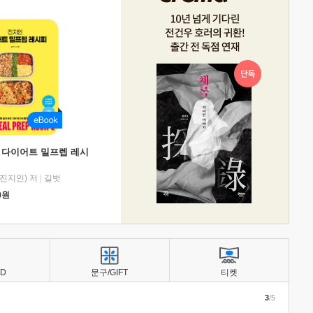
 다이어트 밀프렙 레시
진지인) 저
|
길벗
0
원
BD
문구/GIFT
티켓
3
/5