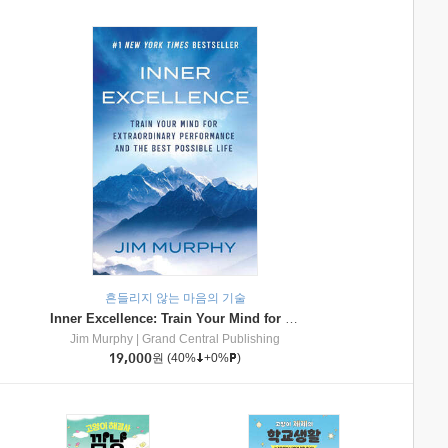
흔들리지 않는 마음의 기술
Inner Excellence: Train Your Mind for Extraordinary Performance and the Best Possible Life
Jim Murphy
|
Grand Central Publishing
19,000
원
(40%
+0%
)