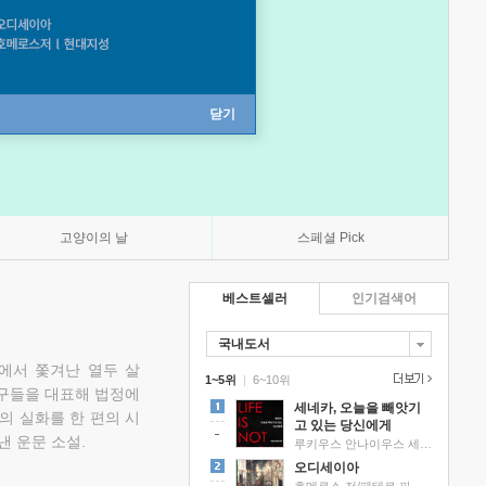
닫기
고양이의 날
스페셜 Pick
베스트셀러
인기검색어
국내도서
에서 쫓겨난 열두 살
1~5위
|
6~10위
친구들을 대표해 법정에
세네카, 오늘을 빼앗기
의 실화를 한 편의 시
고 있는 당신에게
낸 운문 소설.
루키우스 안나이우스 세네카 저/하와이 대저택 편역
오디세이아