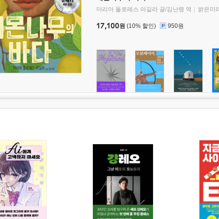
마리아 돌로레스 아길라 글/김난령 역
밝은미
17,100
원
(10% 할인)
950원