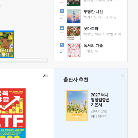
호메로스 저/페테르 파울 루벤스 그림/박문재 역
1
래
투명한 나선
히가시노 게이고 저/김선영 역
1
싯다르타
헤르만 헤세 저/박병덕 역
1
독서의 기술
고명환 저
1
2
/3
출판사 추천