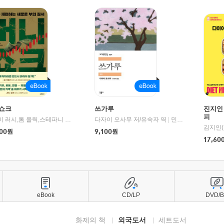
쇼크
쓰가루
진지인
피
제이미 러시,톰 올릭,스테파니 플랜더스 편저/임경은 역/박정호 감수
다자이 오사무 저/유숙자 역
|
교보문고
|
민음사
김지인(
00
원
9,100
원
17,60
eBook
CD/LP
DVD/
화제의 책
외국도서
세트도서