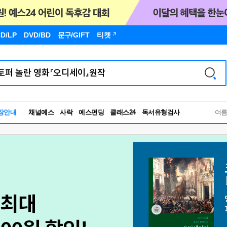
D/LP
DVD/BD
문구
/GIFT
티켓
독서유형검사
장안내
채널예스
사락
예스펀딩
클래스24
여
RBTI Lab
독서유형검사