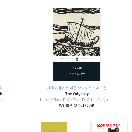
무
지혜와 용기로 이룬 오디세우스의 귀환
Dragon Masters #32 : Heart of the Ruby Dragon (A Branches Book)
The Odyssey
c Inc
Homer / Rieu, E. V. / Rieu, D. C. H.
|
Penguin Group
9,900
원
(34%
+1%
)