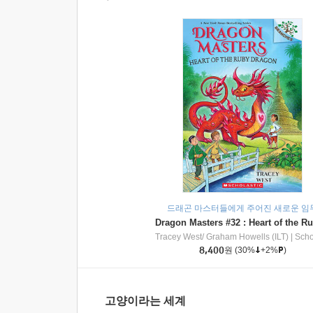
드래곤 마스터들에게 주어진 새로운 임
Tracey West/ Graham Howells (ILT)
|
Scholasti
8,400
원
(30%
+2%
)
고양이라는 세계