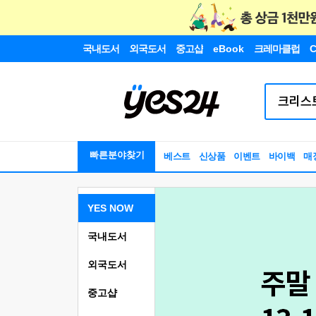
국내도서
외국도서
중고샵
eBook
크레마클럽
C
빠른분야찾기
베스트
신상품
이벤트
바이백
매
YES NOW
국내도서
외국도서
중고샵