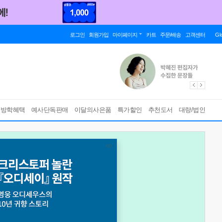
로그인
회원가입
마이페이지
카트
주문/배송
고객센터
Gl
름방학혜택
예사단독판매
이달의사은품
특가할인
추천도서
대량/법인