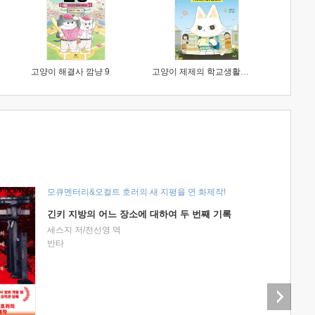
고양이 해결사 깜냥 9
고양이 제제의 학교생활 1 : 초등학생이 이렇게 힘들 줄이야
모큐멘터리&오컬트 호러의 새 지평을 연 화제작!
긴키 지방의 어느 장소에 대하여 두 번째 기록
세스지 저/전선영 역
반타