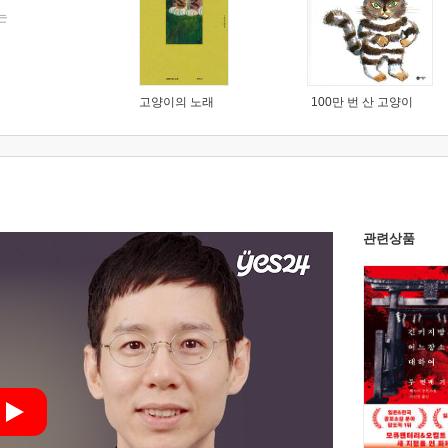
는
고양이의 노래
100만 번 산 고양이
관련상품