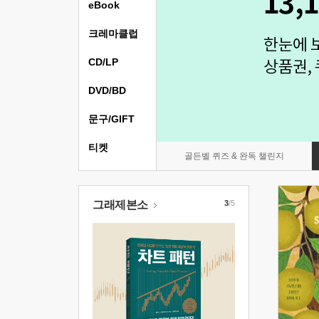
eBook
크레마클럽
CD/LP
DVD/BD
문구/GIFT
티켓
골든벨 퀴즈 & 완독 챌린지
그래제본소
3
/5