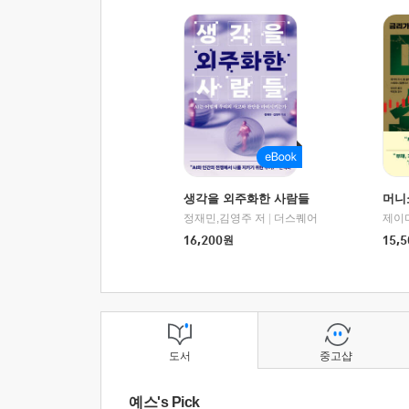
생각을 외주화한 사람들
머니
정재민,김영주 저
|
더스퀘어
16,200
원
15,5
도서
중고샵
예스's Pick