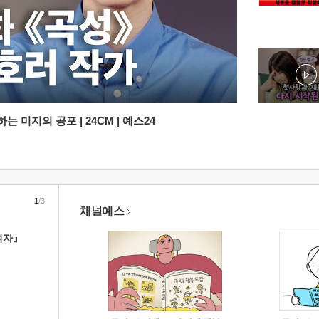
 미지의 공포 | 24CM | 예스24
1
/3
채널예스
여자』