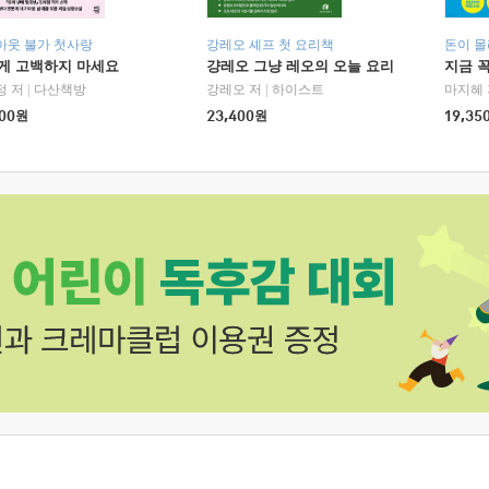
아웃 불가 첫사랑
강레오 셰프 첫 요리책
돈이 몰
에게 고백하지 마세요
걍레오 그냥 레오의 오늘 요리
지금 꼭
정 저
|
다산책방
강레오 저
|
하이스트
마지혜 
00
원
23,400
원
19,35