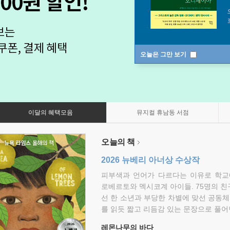
오늘은 그만 보기
이달의 혜택모음
뮤지컬 휴남동 서점
오늘의 책
2026 뉴베리 아너상 수상작
피부색과 언어가 다르다는 이유로 학교
로베르토와 멕시코계 아이들. 75명의 
선 한 소년과 부당한 차별에 맞선 공동체
를 읽듯 짧고 리듬감 있는 문장으로 풀어
레몬나무의 바다