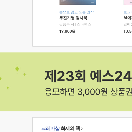
손으로 읽고 쓰는 명작
로그
무진기행 필사북
AI
김승옥 저
|
스타북스
김혜
19,800
원
13,5
크레마샵
화제의 책