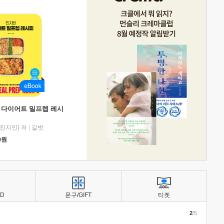
 다이어트 밀프렙 레시
진지인) 저
|
길벗
0
원
BD
문구/GIFT
티켓
2
/5