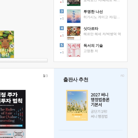
호메로스 저/페테르 파울 루벤스 그림/박문재 역
1
투명한 나선
히가시노 게이고 저/김선영 역
1
싯다르타
헤르만 헤세 저/박병덕 역
1
독서의 기술
고명환 저
1
1
/3
출판사 추천