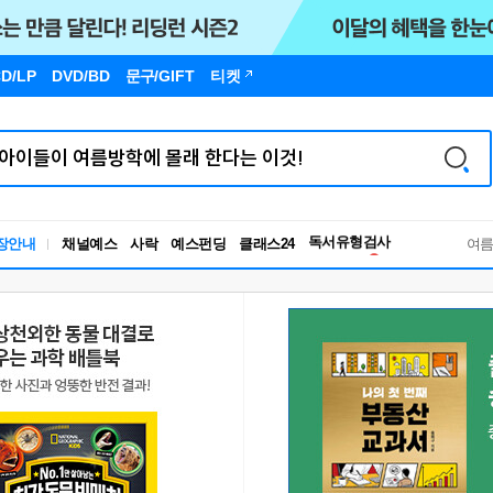
D/LP
DVD/BD
문구
/GIFT
티켓
독서유형검사
장안내
채널예스
사락
예스펀딩
클래스24
RBTI Lab
여
독서유형검사