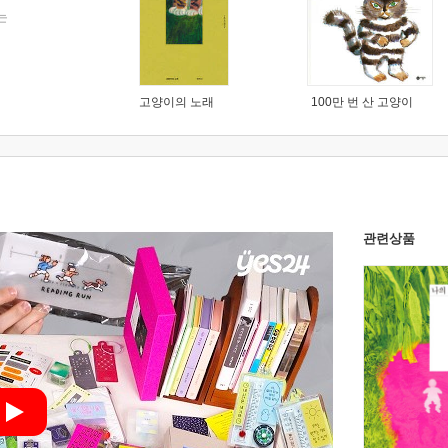
는
고양이의 노래
100만 번 산 고양이
관련상품