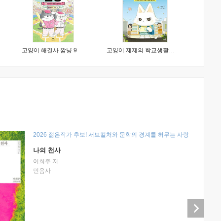
고양이 해결사 깜냥 9
고양이 제제의 학교생활 1 : 초등학생이 이렇게 힘들 줄이야
2026 젊은작가 후보! 서브컬처와 문학의 경계를 허무는 사랑
나의 천사
이희주 저
민음사