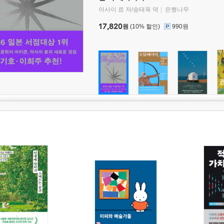
아사이 료 저/송태욱 역
은행나무
17,820
원
(10% 할인)
990원