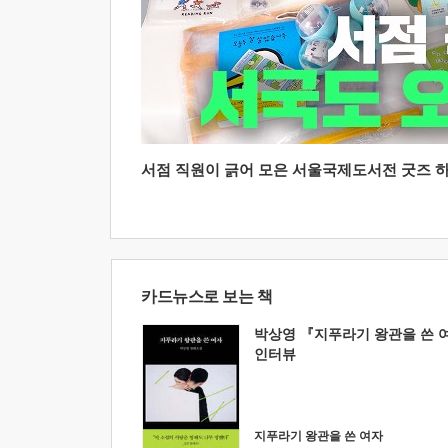
서점 직원이 긁어 모은 서울국제도서전 굿즈 하울
카드뉴스로 보는 책
박상영 『지푸라기 왕관을 쓴 
인터뷰
지푸라기 왕관을 쓴 여자