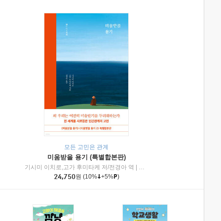
모든 고민은 관계
미움받을 용기 (특별합본판)
기시미 이치로,고가 후미타케 저/전경아 역
|
제이브리즈북스
|
인플루엔셜
24,750
원
(10%
+5%
)