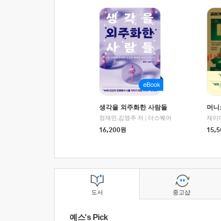
생각을 외주화한 사람들
머니
정재민,김영주 저
|
더스퀘어
16,200
원
15,5
도서
중고샵
예스's Pick