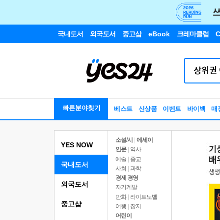
국내도서
외국도서
중고샵
eBook
크레마클럽
C
빠른분야찾기
베스트
신상품
이벤트
바이백
매
소설/시
|
에세이
YES NOW
인문
|
역사
예술
|
종교
국내도서
사회
|
과학
경제 경영
외국도서
자기계발
만화
|
라이트노벨
중고샵
여행
|
잡지
어린이