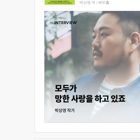
박상영 저
|
래빗홀