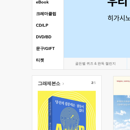
eBook
크레마클럽
CD/LP
DVD/BD
문구/GIFT
티켓
골든벨 퀴즈 & 완독 챌린지
그래제본소
2
/5