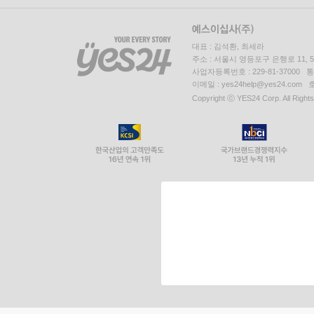
대표 : 김석환, 최세라
주소 : 서울시 영등포구 은행로 11,
사업자등록번호 : 229-81-37000 
이메일 : yes24help@yes24.c
Copyright ⓒ YES24 Corp. All Right