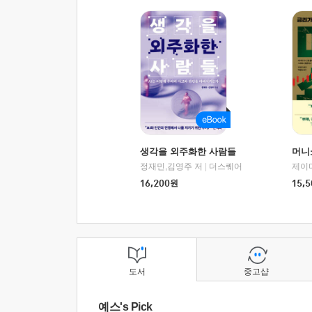
생각을 외주화한 사람들
머니
정재민,김영주 저
|
더스퀘어
16,200
원
15,5
도서
중고샵
예스's Pick