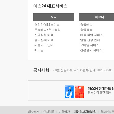
예스24 대표서비스
싸다
빠르다
영원한 YES포인트
총알배송
무료배송+추가적립
총알검색
신규회원 혜택
매장 픽업 서비스
중고샵/바이백
알림 신청 안내
제휴카드 안내
모바일 서비스
애드온
간편결제 서비스
공지사항
8월 신용카드 무이자할부 안내
2026-08-01
회사소개
인재채용
이용약관
개인정보처리방침
청소년보