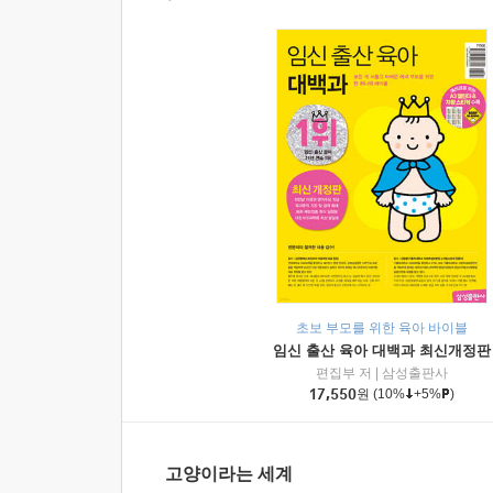
초보 부모를 위한 육아 바이블
임신 출산 육아 대백과 최신개정판
편집부 저
|
삼성출판사
17,550
원
(10%
+5%
)
고양이라는 세계