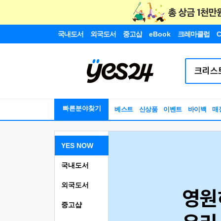
국내도서
외국도서
중고샵
eBook
크레마클럽
C
빠른분야찾기
베스트
신상품
이벤트
바이백
매
YES NOW
국내도서
외국도서
중고샵