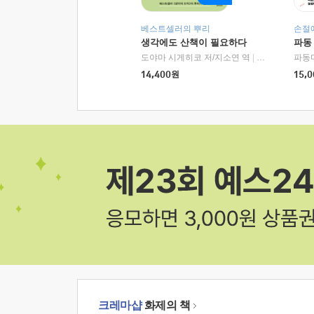
베스트셀러의 뿌리
손절
생각에도 산책이 필요하다
파동
도야마 시게히코 저/지소연 역
|
알에이치코리아(
파동
14,400
원
15,0
크레마샵
화제의 책