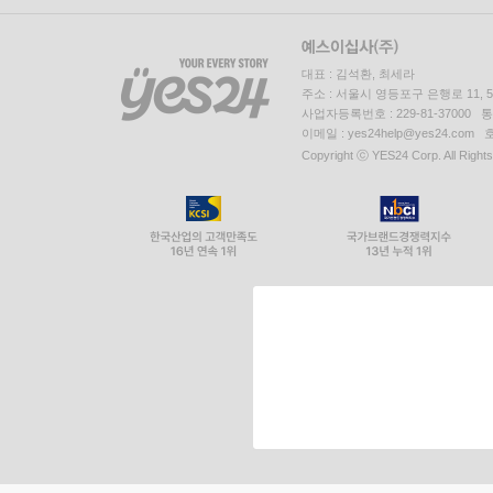
대표 : 김석환, 최세라
주소 : 서울시 영등포구 은행로 11,
사업자등록번호 : 229-81-37000 
이메일 : yes24help@yes24.c
Copyright ⓒ YES24 Corp. All Right