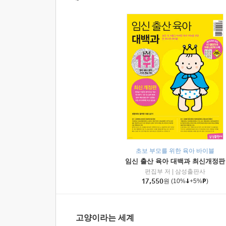
초보 부모를 위한 육아 바이블
임신 출산 육아 대백과 최신개정판
편집부 저
|
삼성출판사
17,550
원
(10%
+5%
)
고양이라는 세계