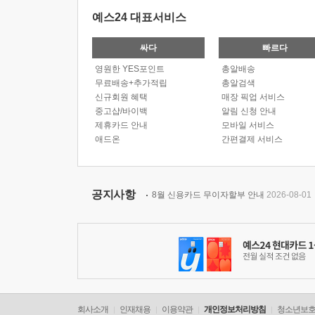
예스24 대표서비스
싸다
빠르다
영원한 YES포인트
총알배송
무료배송+추가적립
총알검색
신규회원 혜택
매장 픽업 서비스
중고샵/바이백
알림 신청 안내
제휴카드 안내
모바일 서비스
애드온
간편결제 서비스
공지사항
8월 신용카드 무이자할부 안내
2026-08-01
회사소개
인재채용
이용약관
개인정보처리방침
청소년보