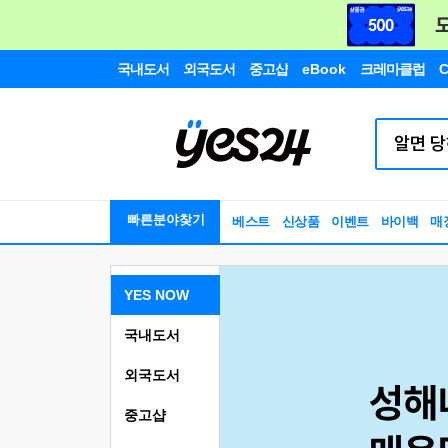
국내도서
외국도서
중고샵
eBook
크레마클럽
C
빠른분야찾기
베스트
신상품
이벤트
바이백
매
YES NOW
국내도서
외국도서
중고샵