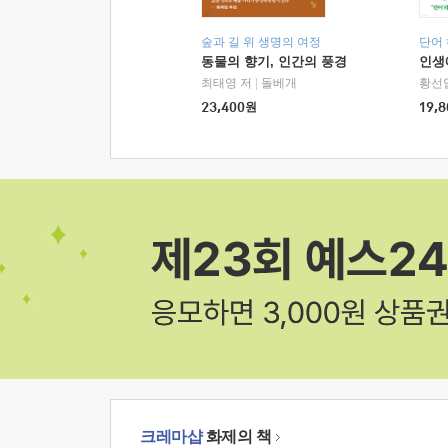
숲과 길 위 생명의 여정
단어
동물의 향기, 인간의 풍경
인생
최태영 저
|
돌베개
황선
23,400
원
19,8
크레마샵
화제의 책