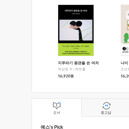
지푸라기 왕관을 쓴 여자
나이 
박상영 저
|
래빗홀
조선
16,920
원
16,2
도서
중고샵
예스's Pick