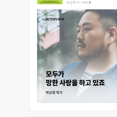
박상영 저
|
래빗홀