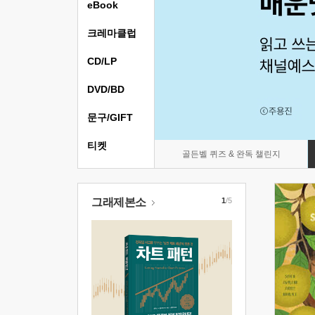
eBook
크레마클럽
CD/LP
DVD/BD
문구/GIFT
티켓
골든벨 퀴즈 & 완독 챌린지
그래제본소
1
/5