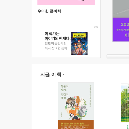
우아한 존버력
지금, 이 책