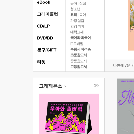
eBook
유아
|
전집
청소년
크레마클럽
요리
|
육아
가정 살림
CD/LP
건강 취미
대학교재
DVD/BD
국어와 외국어
IT 모바일
수험서 자격증
문구/GIFT
초등참고서
중등참고서
티켓
나민애 7문 
고등참고서
그래제본소
1
/5