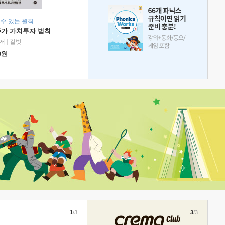
 수 있는 원칙
주가 가치투자 법칙
저
|
길벗
0
원
1
/3
3
/3