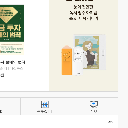
투자 불패의 법칙
슨 저
|
다산북스
0
원
BD
문구/GIFT
티켓
2
/5