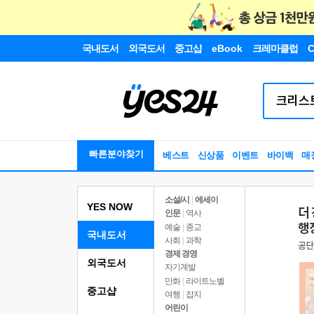
국내도서
외국도서
중고샵
eBook
크레마클럽
C
빠른분야찾기
베스트
신상품
이벤트
바이백
매
소설/시
|
에세이
YES NOW
인문
|
역사
예술
|
종교
국내도서
사회
|
과학
경제 경영
외국도서
자기계발
만화
|
라이트노벨
중고샵
여행
|
잡지
어린이