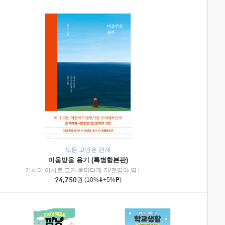
모든 고민은 관계
미움받을 용기 (특별합본판)
기시미 이치로,고가 후미타케 저/전경아 역
|
제이브리즈북스
|
인플루엔셜
24,750
원
(10%
+5%
)