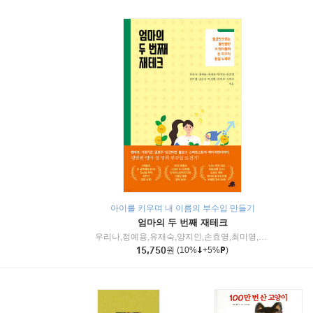
아이를 키우며 내 이름의 부수입 만들기
엄마의 두 번째 재테크
우리나,정예용,유재숙,양지인,손효영,최미영,조민주,이진현,차미숙,서미숙 저
15,750
원
(10%
+5%
)