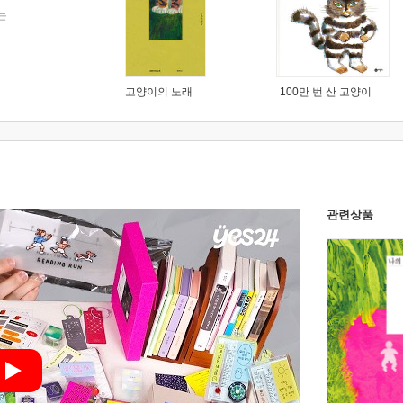
는
고양이의 노래
100만 번 산 고양이
관련상품