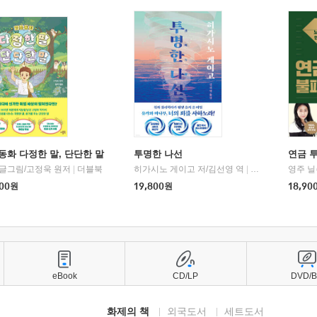
동화 다정한 말, 단단한 말
투명한 나선
연금 
 글그림/고정욱 원저
|
더블북
히가시노 게이고 저/김선영 역
|
북다
영주 닐
00
원
19,800
원
18,90
eBook
CD/LP
DVD/
화제의 책
외국도서
세트도서