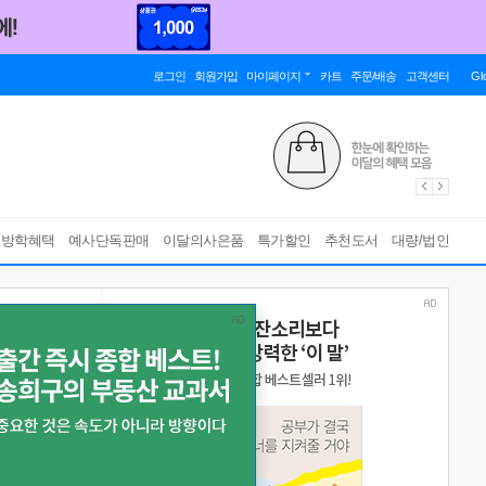
로그인
회원가입
마이페이지
카트
주문/배송
고객센터
Gl
름방학혜택
예사단독판매
이달의사은품
특가할인
추천도서
대량/법인