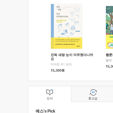
진짜 새랑 눈이 마주쳤다니까
웹툰
요
돌배
이이은 저
|
보리
15,3
15,300
원
도서
중고샵
예스's Pick