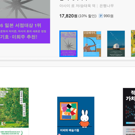
아사이 료 저/송태욱 역
은행나무
17,820
원
(10% 할인)
990원