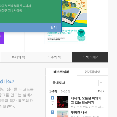
닫기
화제의 책
이주의 책
이책 어때?
베스트셀러
인기검색어
 있나요?
국내도서
집단 심리를 파고드는
1~5위
|
6~10위
 종교를 만드는 설계자
세네카, 오늘을 빼앗기
물들과 작가 특유의 대
고 있는 당신에게
선보인다.
루키우스 안나이우스 세네카 저/하와이 대저택 편역
투명한 나선