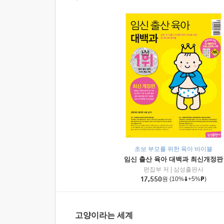
초보 부모를 위한 육아 바이블
임신 출산 육아 대백과 최신개정판
편집부 저
|
삼성출판사
17,550
원
(10%
+5%
)
고양이라는 세계