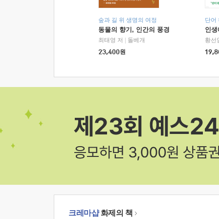
숲과 길 위 생명의 여정
단어
동물의 향기, 인간의 풍경
인생
최태영 저
|
돌베개
황선
23,400
원
19,8
크레마샵
화제의 책