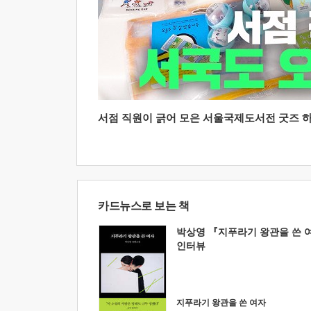
서점 직원이 긁어 모은 서울국제도서전 굿즈 하울
카드뉴스로 보는 책
박상영 『지푸라기 왕관을 쓴 
인터뷰
지푸라기 왕관을 쓴 여자