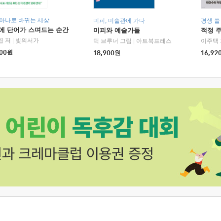
 하나로 바뀌는 세상
미피, 미술관에 가다
평생 쓸
에 단어가 스며드는 순간
미피와 예술가들
적정 
엽 저
|
빛의서가
딕 브루너 그림
|
아트북프레스
이주택 
00
원
18,900
원
16,92