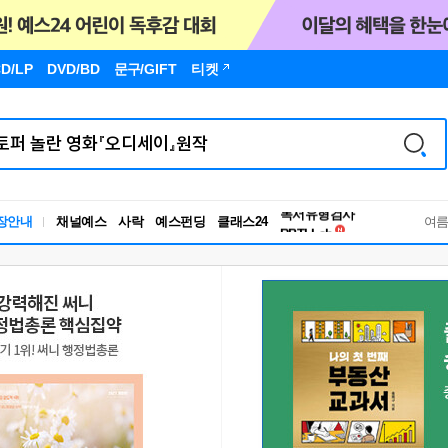
D/LP
DVD/BD
문구
/GIFT
티켓
독서유형검사
장안내
채널예스
사락
예스펀딩
클래스24
RBTI Lab
여
독서유형검사