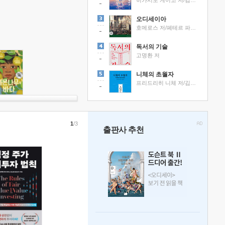
히가시노 게이고 저/김선영 역
오디세이아
호메로스 저/페테르 파울 루벤스 그림/박문재 역
독서의 기술
고명환 저
니체의 초월자
프리드리히 니체 저/김철 편역
1
/3
출판사 추천