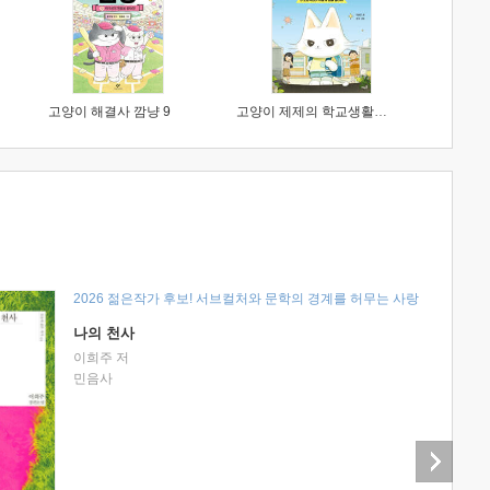
고양이 해결사 깜냥 9
고양이 제제의 학교생활 1 : 초등학생이 이렇게 힘들 줄이야
2026 젊은작가 후보! 서브컬처와 문학의 경계를 허무는 사랑
나의 천사
이희주 저
민음사