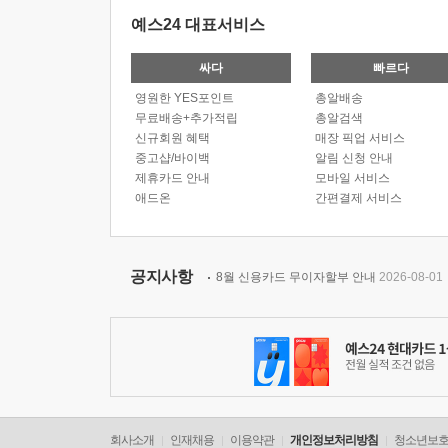
예스24 대표서비스
싸다
빠르다
영원한 YES포인트
총알배송
무료배송+추가적립
총알검색
신규회원 혜택
매장 픽업 서비스
중고샵/바이백
알림 신청 안내
제휴카드 안내
모바일 서비스
애드온
간편결제 서비스
공지사항
8월 신용카드 무이자할부 안내
2026-08-01
회사소개
인재채용
이용약관
개인정보처리방침
청소년보