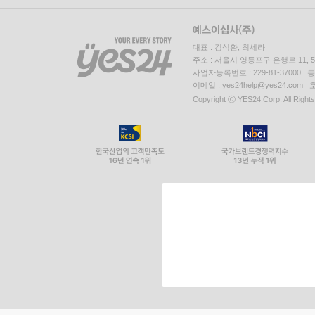
대표 : 김석환, 최세라
주소 : 서울시 영등포구 은행로 11,
사업자등록번호 : 229-81-37000 
이메일 : yes24help@yes24.c
Copyright ⓒ YES24 Corp. All Right