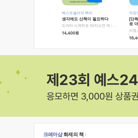
베스트셀러의 뿌리
직장
생각에도 산책이 필요하다
[단
로 
도야마 시게히코 저/지소연 역
|
알에이치코리아(
14,400
원
18,4
크레마샵
화제의 책