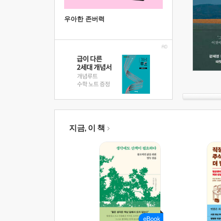
우아한 존버력
지금, 이 책