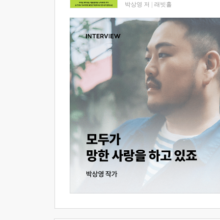
박상영 저
|
래빗홀