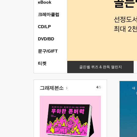
eBook
크레마클럽
CD/LP
DVD/BD
문구/GIFT
티켓
골든벨 퀴즈 & 완독 챌린지
그래제본소
4
/5