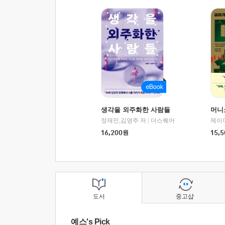
생각을 외주화한 사람들
머니
정재민,김영주 저
|
더스퀘어
16,200
원
15,5
도서
중고샵
예스's Pick