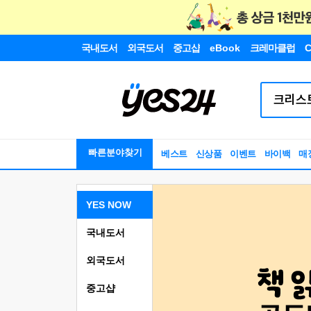
국내도서
외국도서
중고샵
eBook
크레마클럽
C
빠른분야찾기
베스트
신상품
이벤트
바이백
매
YES NOW
국내도서
외국도서
중고샵