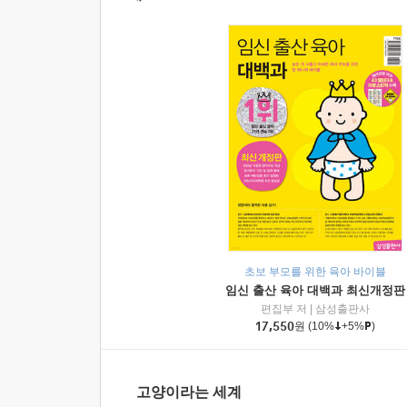
초보 부모를 위한 육아 바이블
임신 출산 육아 대백과 최신개정판
편집부 저
|
삼성출판사
17,550
원
(10%
+5%
)
고양이라는 세계