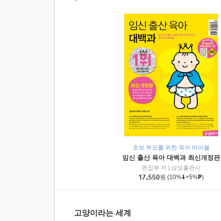
초보 부모를 위한 육아 바이블
임신 출산 육아 대백과 최신개정판
편집부 저
|
삼성출판사
17,550
원
(10%
+5%
)
고양이라는 세계