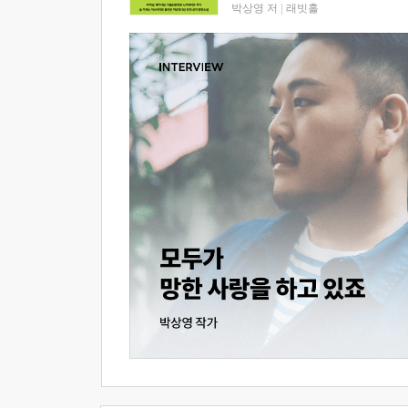
박상영 저
|
래빗홀