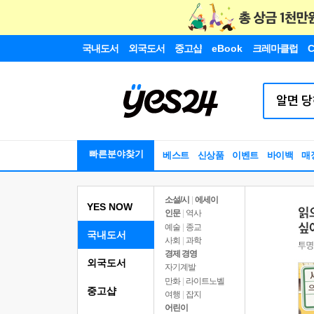
국내도서
외국도서
중고샵
eBook
크레마클럽
C
빠른분야찾기
베스트
신상품
이벤트
바이백
매
소설/시
|
에세이
YES NOW
인문
|
역사
예술
|
종교
국내도서
사회
|
과학
경제 경영
외국도서
자기계발
만화
|
라이트노벨
중고샵
여행
|
잡지
어린이