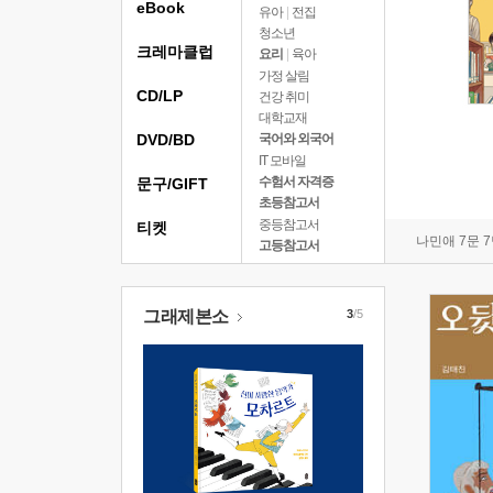
eBook
유아
|
전집
청소년
크레마클럽
요리
|
육아
가정 살림
CD/LP
건강 취미
대학교재
DVD/BD
국어와 외국어
IT 모바일
수험서 자격증
문구/GIFT
초등참고서
중등참고서
티켓
나민애 7문 
고등참고서
그래제본소
3
/5