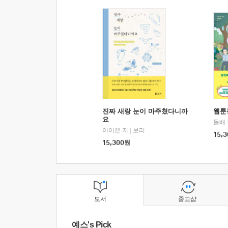
진짜 새랑 눈이 마주쳤다니까
웹툰
요
돌배
이이은 저
|
보리
15,3
15,300
원
도서
중고샵
예스's Pick