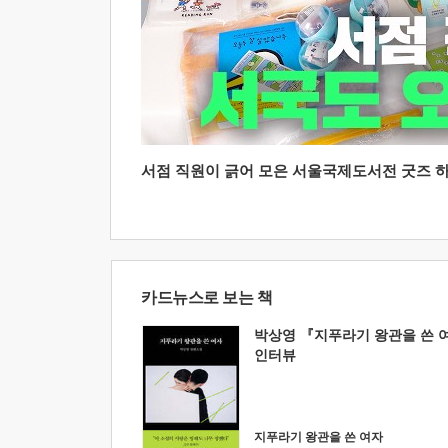
서점 직원이 긁어 모은 서울국제도서전 굿즈 하울
카드뉴스로 보는 책
박상영 『지푸라기 왕관을 쓴 
인터뷰
지푸라기 왕관을 쓴 여자