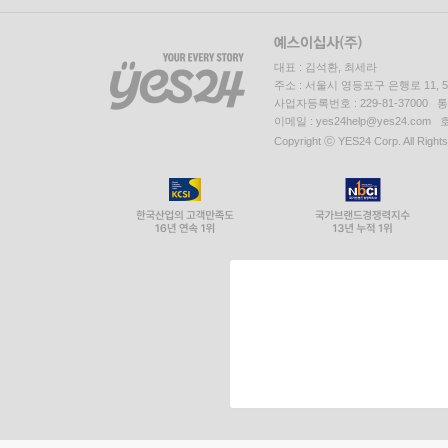
대표 : 김석환, 최세라
주소 : 서울시 영등포구 은행로 11,
사업자등록번호 : 229-81-37000 
이메일 : yes24help@yes24.c
Copyright ⓒ YES24 Corp. All Right