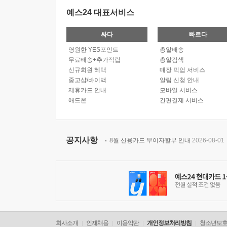
예스24 대표서비스
싸다
빠르다
영원한 YES포인트
총알배송
무료배송+추가적립
총알검색
신규회원 혜택
매장 픽업 서비스
중고샵/바이백
알림 신청 안내
제휴카드 안내
모바일 서비스
애드온
간편결제 서비스
공지사항
8월 신용카드 무이자할부 안내
2026-08-01
회사소개
인재채용
이용약관
개인정보처리방침
청소년보